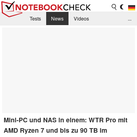
Tests
News
Videos
...
Benchmarks & Tech
Externe Tests
Kaufberatung
Deals
Suche
Jobs
Forum
Mini-PC und NAS in einem: WTR Pro mit
AMD Ryzen 7 und bis zu 90 TB im