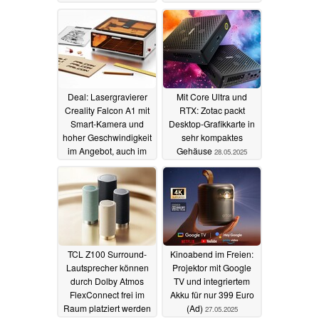
Deal: Lasergravierer
Mit Core Ultra und
Creality Falcon A1 mit
RTX: Zotac packt
Smart-Kamera und
Desktop-Grafikkarte in
hoher Geschwindigkeit
sehr kompaktes
im Angebot, auch im
Gehäuse
28.05.2025
Bundle (Ad)
30.05.2025
TCL Z100 Surround-
Kinoabend im Freien:
Lautsprecher können
Projektor mit Google
durch Dolby Atmos
TV und integriertem
FlexConnect frei im
Akku für nur 399 Euro
Raum platziert werden
(Ad)
27.05.2025