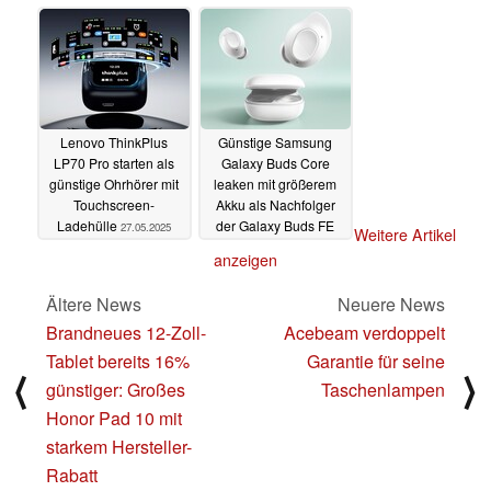
27.05.2025
Lenovo ThinkPlus
Günstige Samsung
LP70 Pro starten als
Galaxy Buds Core
günstige Ohrhörer mit
leaken mit größerem
Touchscreen-
Akku als Nachfolger
Ladehülle
der Galaxy Buds FE
27.05.2025
Weitere Artikel
26.05.2025
anzeigen
Ältere News
Neuere News
Brandneues 12-Zoll-
Acebeam verdoppelt
Tablet bereits 16%
Garantie für seine
⟨
⟩
günstiger: Großes
Taschenlampen
Honor Pad 10 mit
starkem Hersteller-
Rabatt