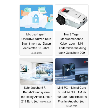
Microsoft sperrt
Nur 3 Tage:
OneDrive-Nutzer: Kein
Mähroboter ohne
Zugriff mehr auf Daten
Kabel, aber mit KI-
der letzten 30 Jahre
Hindernisvermeidung
dank Gutschein 200
23.06.2025
Euro günstiger (Ad)
03.06.2025
Schnäppchen! 7.1-
Mini-PC mit Intel Core
Kanal-Soundsystem
i5 und 24 GB RAM für
mit Dolby Atmos für nur
nur 339 Euro: Bmax B9
219 Euro (Ad)
Plus im Angebot (Ad)
02.06.2025
31.05.2025