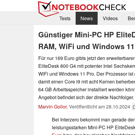
Tests
News
Videos
Be
Günstiger Mini-PC HP Elite
RAM, WiFi und Windows 11 
Für nur 169 Euro gibts jetzt den erweiterbar
EliteDesk 800 G4 mit potenter Intel Sechsk
WiFi und Windows 11 Pro. Der Prozessor ist
damit einen Core i9 mit acht Kernen beherbe
64 GB Arbeitsspeicher installiert werden kön
Angebot befindet sich der direkte Nachfolger.
Marvin Gollor
,
Veröffentlicht am
28.10.2024
D
Bei Interzero bekommt man gerade de
leistungsstarken Mini-PC HP EliteDe