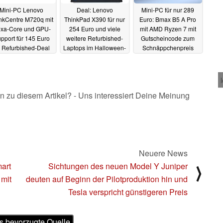
Mini-PC Lenovo
Deal: Lenovo
Mini-PC für nur 289
nkCentre M720q mit
ThinkPad X390 für nur
Euro: Bmax B5 A Pro
xa-Core und GPU-
254 Euro und viele
mit AMD Ryzen 7 mit
pport für 145 Euro
weitere Refurbished-
Gutscheincode zum
 Refurbished-Deal
Laptops im Halloween-
Schnäppchenpreis
Sale
erhältlich (Ad)
27.10.2024
27.10.2024
25.10.2024
n zu diesem Artikel? - Uns interessiert Deine Meinung
Neuere News
art
Sichtungen des neuen Model Y Juniper
⟩
 mit
deuten auf Beginn der Pilotproduktion hin und
Tesla verspricht günstigeren Preis
s bevorzugte Quelle