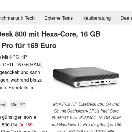
nchmarks & Tech
Externe Tests
Kaufberatung
Deal
Desk 800 mit Hexa-Core, 16 GB
Pro für 169 Euro
en Mini-PC HP
ern-CPU, 16 GB RAM,
 gesockelt und kann
rgen, während bis zu
nen. Ebenfalls im
Mini-PCs HP EliteDesk 800 G4 und
eal
Mini PC
G5 mit Sechskern-CPUs Intel Core
n günstigen sowie
i5-9500T bzw. i5-8500T, 16 GB RAM
sk 800 G4
für 169
und Windows 11 Pro für günstige 169
Euro und 189 Euro (Bildquelle: