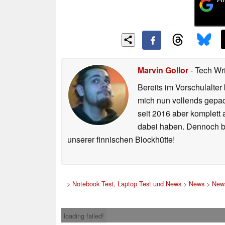
Marvin Gollor
- Tech Wr
Bereits im Vorschulalte
mich nun vollends gepac
seit 2016 aber komplett
dabei haben. Dennoch bi
unserer finnischen Blockhütte!
>
Notebook Test, Laptop Test und News
>
News
>
News
loading failed!