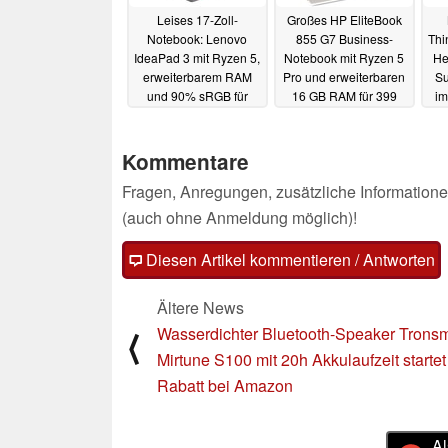
Leises 17-Zoll-
Großes HP EliteBook
Notebook: Lenovo
855 G7 Business-
Thi
IdeaPad 3 mit Ryzen 5,
Notebook mit Ryzen 5
He
erweiterbarem RAM
Pro und erweiterbaren
Su
und 90% sRGB für
16 GB RAM für 399
im
günstige 349 Euro
Euro refurbished
28.10.2024
28.10.2024
Kommentare
Fragen, Anregungen, zusätzliche Informatione
(auch ohne Anmeldung möglich)!
Diesen Artikel kommentieren / Antworten
Ältere News
Wasserdichter Bluetooth-Speaker Tronsm
⟨
Mirtune S100 mit 20h Akkulaufzeit startet
Rabatt bei Amazon
Al