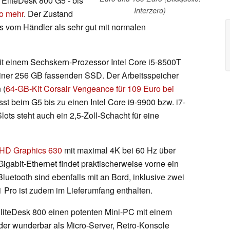
EliteDesk 800 G5 - bis
Interzero)
ro mehr
. Der Zustand
ds vom Händler als sehr gut mit normalen
mit einem Sechskern-Prozessor Intel Core i5-8500T
iner 256 GB fassenden SSD. Der Arbeitsspeicher
 (
64-GB-Kit Corsair Vengeance für 109 Euro bei
sst beim G5 bis zu einen Intel Core i9-9900 bzw. i7-
ts steht auch ein 2,5-Zoll-Schacht für eine
UHD Graphics 630
mit maximal 4K bei 60 Hz über
igabit-Ethernet findet praktischerweise vorne ein
uetooth sind ebenfalls mit an Bord, inklusive zwei
 Pro ist zudem im Lieferumfang enthalten.
EliteDesk 800 einen potenten Mini-PC mit einem
 der wunderbar als Micro-Server, Retro-Konsole