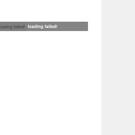
loading failed!
loading failed!