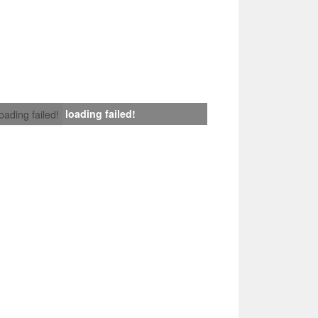
loading failed!
loading failed!