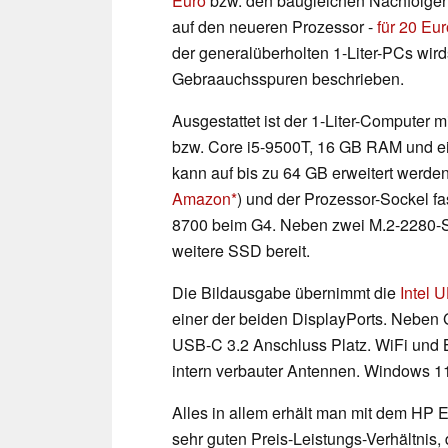
Euro
bzw. den baugleichen Nachfolger 
auf den neueren Prozessor -
für 20 Eu
der generalüberholten 1-Liter-PCs wir
Gebraauchsspuren beschrieben.
Ausgestattet ist der 1-Liter-Computer 
bzw. Core i5-9500T, 16 GB RAM und e
kann auf bis zu 64 GB erweitert werden
Amazon
) und der Prozessor-Sockel fa
8700 beim G4. Neben zwei M.2-2280-Slo
weitere SSD bereit.
Die Bildausgabe übernimmt die
Intel 
einer der beiden DisplayPorts. Neben G
USB-C 3.2 Anschluss Platz. WiFi und Bl
intern verbauter Antennen. Windows 11
Alles in allem erhält man mit dem HP 
sehr guten Preis-Leistungs-Verhältnis,