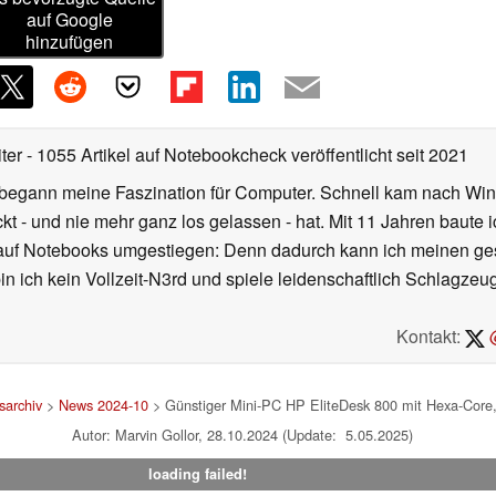
auf Google
hinzufügen
iter
- 1055 Artikel auf Notebookcheck veröffentlicht
seit 2021
r begann meine Faszination für Computer. Schnell kam nach Wi
kt - und nie mehr ganz los gelassen - hat. Mit 11 Jahren baut
 auf Notebooks umgestiegen: Denn dadurch kann ich meinen ges
n ich kein Vollzeit-N3rd und spiele leidenschaftlich Schlagze
Kontakt:
@
archiv
>
News 2024-10
> Günstiger Mini-PC HP EliteDesk 800 mit Hexa-Core
Autor: Marvin Gollor, 28.10.2024 (Update: 5.05.2025)
loading failed!