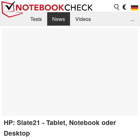
Tests
News
Videos
...
Benchmarks & Tech
Externe Tests
Kaufberatung
Deals
Suche
Jobs
Forum
HP: Slate21 - Tablet, Notebook oder
Desktop