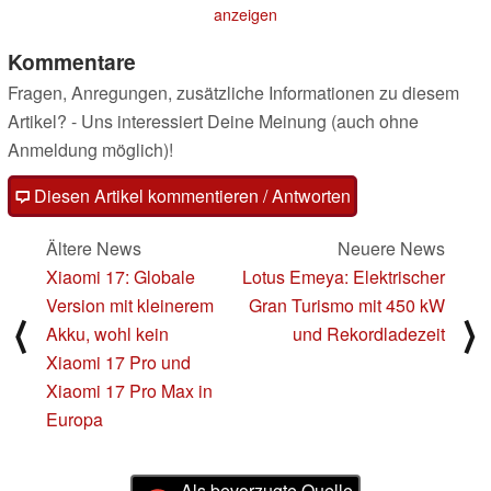
RVSolar 48V-System
anzeigen
und der FridgePower
09.09.2025
Kommentare
Fragen, Anregungen, zusätzliche Informationen zu diesem
Artikel? - Uns interessiert Deine Meinung (auch ohne
Anmeldung möglich)!
Diesen Artikel kommentieren / Antworten
Ältere News
Neuere News
Xiaomi 17: Globale
Lotus Emeya: Elektrischer
Version mit kleinerem
Gran Turismo mit 450 kW
⟨
⟩
Akku, wohl kein
und Rekordladezeit
Xiaomi 17 Pro und
Xiaomi 17 Pro Max in
Europa
Als bevorzugte Quelle