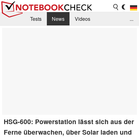
Tests
News
Videos
...
Benchmarks & Tech
Externe Tests
Kaufberatung
Deals
Suche
Jobs
Forum
HSG-600: Powerstation lässt sich aus der
Ferne überwachen, über Solar laden und