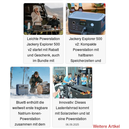
Geschenk
06.10.2025
22.09.2025
Leichte Powerstation
Jackery Explorer 500
Jackery Explorer 500
v2: Kompakte
v2 startet mit Rabatt
Powerstation mit
und Geschenk, auch
haltbaren
im Bundle mit
Speicherzellen und
Solarpanel
Solarladung ist ab
19.09.2025
sofort erhältlich
17.09.2025
Bluetti enthüllt die
Innovativ: Dieses
weltweit erste tragbare
Lastenfahrrad kommt
Natrium-Ionen-
mit Solarzellen und ist
Powerstation
eine Powerstation
zusammen mit dem
06.09.2025
Weitere Artikel