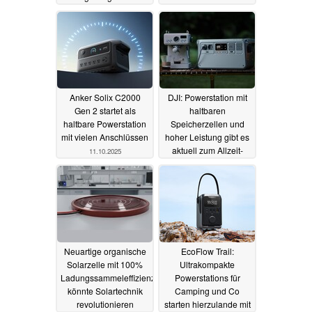
02.11.2025
Anker Solix C2000
DJI: Powerstation mit
Gen 2 startet als
haltbaren
haltbare Powerstation
Speicherzellen und
mit vielen Anschlüssen
hoher Leistung gibt es
aktuell zum Allzeit-
11.10.2025
Bestpreis
07.10.2025
Neuartige organische
EcoFlow Trail:
Solarzelle mit 100%
Ultrakompakte
Ladungssammeleffizienz
Powerstations für
könnte Solartechnik
Camping und Co
revolutionieren
starten hierzulande mit