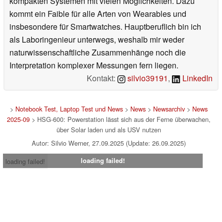
kompakten Systemen mit vielen Möglichkeiten. Dazu
kommt ein Faible für alle Arten von Wearables und
insbesondere für Smartwatches. Hauptberuflich bin ich
als Laboringenieur unterwegs, weshalb mir weder
naturwissenschaftliche Zusammenhänge noch die
Interpretation komplexer Messungen fern liegen.
Kontakt:
silvio39191
,
LinkedIn
>
Notebook Test, Laptop Test und News
>
News
>
Newsarchiv
>
News
2025-09
> HSG-600: Powerstation lässt sich aus der Ferne überwachen,
über Solar laden und als USV nutzen
Autor: Silvio Werner, 27.09.2025 (Update: 26.09.2025)
loading failed!
loading failed!