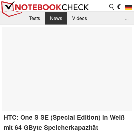
Tests
News
Videos
...
Benchmarks & Tech
Externe Tests
Kaufberatung
Deals
Suche
Jobs
Forum
HTC: One S SE (Special Edition) in Weiß
mit 64 GByte Speicherkapazität