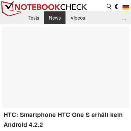
Tests
News
Videos
...
Benchmarks & Tech
Externe Tests
Kaufberatung
Deals
Suche
Jobs
Forum
HTC: Smartphone HTC One S erhält kein
Android 4.2.2