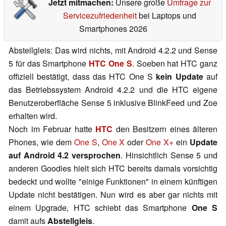
Jetzt mitmachen:
Unsere große
Umfrage zur
Servicezufriedenheit
bei Laptops und
Smartphones 2026
Abstellgleis: Das wird nichts, mit Android 4.2.2 und Sense
5 für das Smartphone
HTC One S
. Soeben hat HTC ganz
offiziell bestätigt, dass das HTC One S
kein Update
auf
das Betriebssystem Android 4.2.2 und die HTC eigene
Benutzeroberfläche Sense 5 inklusive BlinkFeed und Zoe
erhalten wird.
Noch im Februar hatte
HTC
den Besitzern eines älteren
Phones, wie dem
One S
,
One X
oder
One X+
ein
Update
auf Android 4.2 versprochen
. Hinsichtlich Sense 5 und
anderen Goodies hielt sich HTC bereits damals vorsichtig
bedeckt und wollte "einige Funktionen" in einem künftigen
Update nicht bestätigen. Nun wird es aber gar nichts mit
einem Upgrade, HTC schiebt das Smartphone
One S
damit aufs
Abstellgleis
.