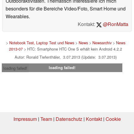
Outdooraktivitäten. Thematisch interessiere ich mich
besonders für die Bereiche Video/Foto, Smart Home und
Wearables.
Kontakt:
@RonMatta
>
Notebook Test, Laptop Test und News
>
News
>
Newsarchiv
>
News
2013-07
> HTC: Smartphone HTC One S erhält kein Android 4.2.2
Autor: Ronald Tiefenthäler, 3.07.2013 (Update: 3.07.2013)
loading failed!
loading failed!
Impressum
|
Team
|
Datenschutz
|
Kontakt
|
Cookie
Einstellungen
| 31.07.2026 20:56
* Beim Kauf über einen Affiliate-Link kann Notebookcheck eine Vergütung