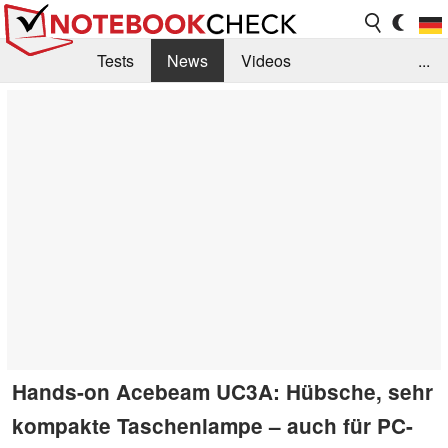
Tests
News
Videos
...
Benchmarks & Tech
Externe Tests
Kaufberatung
Deals
Suche
Jobs
Forum
Hands-on Acebeam UC3A: Hübsche, sehr
kompakte Taschenlampe – auch für PC-