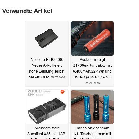
Verwandte Artikel
Nitecore HLB2500:
Acebeam zeigt
Neuer Akku liefert
21700er-Rundakku mit
hohe Leistung selbst
6.400mAh/22,4Wh und
bei -40 Grad
USB-C (AB21CP6425)
25.07.2026
30.06.2026
Acebeam stellt
Hands-on Acebeam
Suchlicht X35 mit USB-
K1: Taschenlampe mit