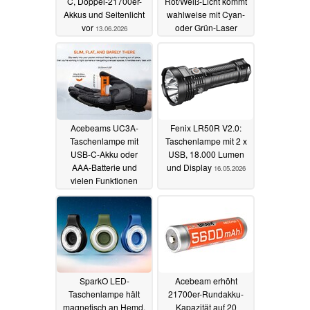
C, Doppel-21700er-
Rot/Weiß-Licht kommt
Akkus und Seitenlicht
wahlweise mit Cyan-
vor
oder Grün-Laser
13.06.2026
08.06.2026
Acebeams UC3A-
Fenix LR50R V2.0:
Taschenlampe mit
Taschenlampe mit 2 x
USB-C-Akku oder
USB, 18.000 Lumen
AAA-Batterie und
und Display
16.05.2026
vielen Funktionen
startet für 23 Euro
20.05.2026
SparkO LED-
Acebeam erhöht
Taschenlampe hält
21700er-Rundakku-
magnetisch an Hemd,
Kapazität auf 20