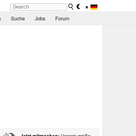
▼
s
Suche
Jobs
Forum
Jetzt mitmachen:
Unsere große