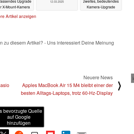
fassendes Upgrade
zweites, bedeutendes
12.03.2025
r X-Mount-Kamera
Kamera-Upgrade
it Hybrid-Sucher
erhalten
12.03.2025
re Artikel anzeigen
13.03.2025
n zu diesem Artikel? - Uns interessiert Deine Meinung
Neuere News
⟩
asio
Apples MacBook Air 15 M4 bleibt einer der
besten Alltags-Laptops, trotz 60-Hz-Display
s bevorzugte Quelle
auf Google
hinzufügen