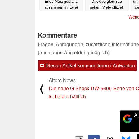
Ende März geplant,
Direktvergleich zu
um
zusammen mit zwei
sehen. Viele offiziell
de
neuen kompakten
bestätigte Specs
m
Weite
EOS-Videokameras
13.03.2025
14.03.2025
Kommentare
Fragen, Anregungen, zusätzliche Informatione
(auch ohne Anmeldung möglich)!
Diesen Artikel kommentieren / Antworten
Ältere News
⟨
Die neue G-Shock DW-5600-Serie von C
ist bald erhältlich
Al