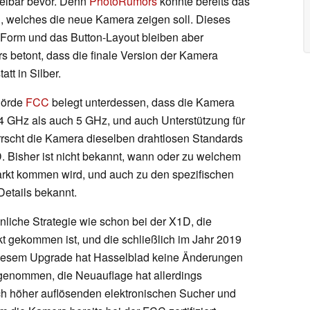
telbar bevor. Denn
PhotoRumors
konnte bereits das
n, welches die neue Kamera zeigen soll. Dieses
die Form und das Button-Layout bleiben aber
 betont, dass die finale Version der Kamera
att in Silber.
hörde
FCC
belegt unterdessen, dass die Kamera
,4 GHz als auch 5 GHz, und auch Unterstützung für
errscht die Kamera dieselben drahtlosen Standards
. Bisher ist nicht bekannt, wann oder zu welchem
arkt kommen wird, und auch zu den spezifischen
etails bekannt.
nliche Strategie wie schon bei der X1D, die
kt gekommen ist, und die schließlich im Jahr 2019
 diesem Upgrade hat Hasselblad keine Änderungen
genommen, die Neuauflage hat allerdings
ch höher auflösenden elektronischen Sucher und