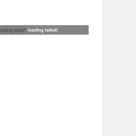
loading failed!
loading failed!