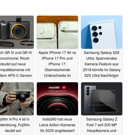
oh GR IV und GR IV
Apple iPhone 17 Air vs
Samsung Galaxy S26
onochrome: Ricoh
iPhone 17 Pro und
Ultra: Spannendes
deutet auf neue
iPhone 17:
Kamera-Feature aus
mpaktkameras mit
Überraschende
2018 könnte im Galaxy
oßem APS-C-Sensor
Unterschiede im
S25 Ultra Nachfolger
Dummy-Vergleich
ein Revival feiern
18.03.2025
16.03.2025
14.03.2025
jifilm X-Pro 4 ist in
Insta360 hat neue
Samsung Galaxy Z
twicklung, Fujifilm
Leica Action-Kameras
Fold 7 soll 200 MP
deutet auf
für 2025 angeteasert
Hauptkamera und