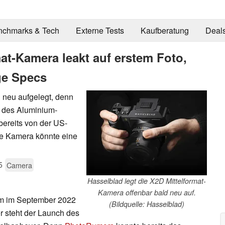
nchmarks & Tech
Externe Tests
Kaufberatung
Deal
mat-Kamera leakt auf erstem Foto,
ige Specs
 neu aufgelegt, denn
e des Aluminium-
ereits von der US-
ie Kamera könnte eine
5
Camera
Hasselblad legt die X2D Mittelformat-
Kamera offenbar bald neu auf.
 im September 2022
(Bildquelle: Hasselblad)
r steht der Launch des