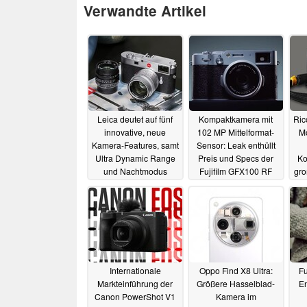
Verwandte Artikel
Leica deutet auf fünf
Kompaktkamera mit
Ric
innovative, neue
102 MP Mittelformat-
M
Kamera-Features, samt
Sensor: Leak enthüllt
Ultra Dynamic Range
Preis und Specs der
Ko
und Nachtmodus
Fujifilm GFX100 RF
gr
kurz vor dem Launch
19.03.2025
19.03.2025
Internationale
Oppo Find X8 Ultra:
Fu
Markteinführung der
Größere Hasselblad-
En
Canon PowerShot V1
Kamera im