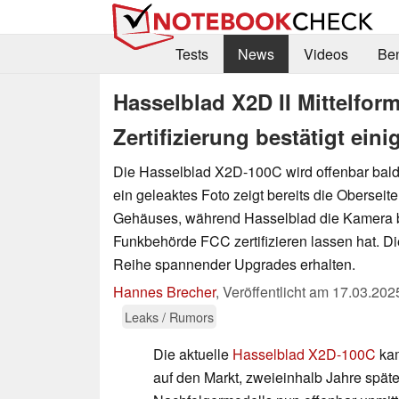
Tests
News
Videos
Be
Hasselblad X2D II Mittelfor
Zertifizierung bestätigt ein
Die Hasselblad X2D-100C wird offenbar bald
ein geleaktes Foto zeigt bereits die Oberseit
Gehäuses, während Hasselblad die Kamera b
Funkbehörde FCC zertifizieren lassen hat. D
Reihe spannender Upgrades erhalten.
Hannes Brecher
,
Veröffentlicht am
17.03.202
Leaks / Rumors
Die aktuelle
Hasselblad X2D-100C
kam
auf den Markt, zweieinhalb Jahre späte