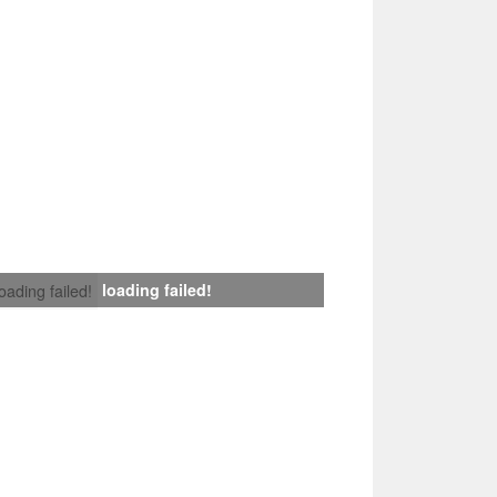
loading failed!
loading failed!