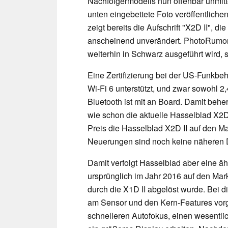
Nachfolgermodells nun offenbar unmit
unten eingebettete Foto veröffentliche
zeigt bereits die Aufschrift "X2D II", 
anscheinend unverändert. PhotoRumors
weiterhin in Schwarz ausgeführt wird, st
Eine Zertifizierung bei der US-Funkbe
Wi-Fi 6 unterstützt, und zwar sowohl 2
Bluetooth ist mit an Board. Damit beh
wie schon die aktuelle Hasselblad X2D
Preis die Hasselblad X2D II auf den M
Neuerungen sind noch keine näheren D
Damit verfolgt Hasselblad aber eine äh
ursprünglich im Jahr 2016 auf den Mar
durch die X1D II abgelöst wurde. Bei
am Sensor und den Kern-Features vor
schnelleren Autofokus, einen wesentli