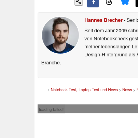
Hannes Brecher
- Seni
Seit dem Jahr 2009 schre
von Notebookcheck gest
meiner lebenslangen Lei
Design-Hintergrund als A
Branche.
>
Notebook Test, Laptop Test und News
>
News
>
loading failed!