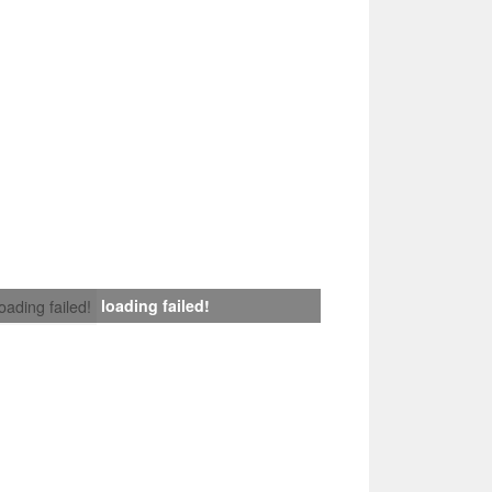
loading failed!
loading failed!