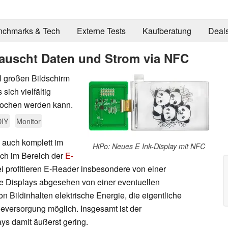
nchmarks & Tech
Externe Tests
Kaufberatung
Deal
 tauscht Daten und Strom via NFC
l großen Bildschirm
sich vielfältig
rochen werden kann.
DIY
Monitor
n auch komplett im
HiPo: Neues E Ink-Display mit NFC
ich im Bereich der
E-
i profitieren E-Reader insbesondere von einer
ie Displays abgesehen von einer eventuellen
n Bildinhalten elektrische Energie, die eigentliche
ieversorgung möglich. Insgesamt ist der
ys damit äußerst gering.