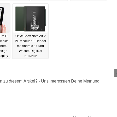
18.08.2022
19.06.2022
Era E-
Onyx Boox Note Air 2
t sich
Plus: Neuer E-Reader
chem,
mit Android 11 und
esign
Wacom-Digitizer
splay
28.05.2022
n zu diesem Artikel? - Uns interessiert Deine Meinung