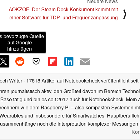
Neuere News
AOKZOE: Der Steam Deck-Konkurrent kommt mit
⟩
einer Software für TDP- und Frequenzanpassung
s bevorzugte Quelle
auf Google
hinzufügen
Tech Writer
- 17818 Artikel auf Notebookcheck veröffentlicht
seit
ahren journalistisch aktiv, den Großteil davon im Bereich Techn
se tätig und bin es seit 2017 auch für Notebookcheck. Mein ak
rechnern wie dem Raspberry Pi – also kompakten Systemen mit
n Wearables und insbesondere für Smartwatches. Hauptberuflich
Zusammenhänge noch die Interpretation komplexer Messungen f
Kon