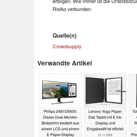
erfolgen. Wie immer ist die Unterstü
Risiko verbunden.
Quelle(n)
Crowdsupply
Verwandte Artikel
Philips 24B1D5600:
Lenovo Yoga Paper:
To
Dieser Dual-Monitor-
Das Tablet mit E Ink-
Bildschirm besteht aus
Display und
R
einem LCD und einem
Eingabestift ist offiziell
E-Paper-Display
Pro
21.11.2022