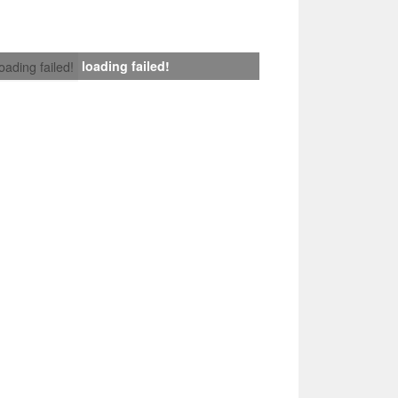
loading failed!
loading failed!