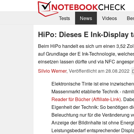
Tests
News
Videos
Be
HiPo: Dieses E Ink-Display
Beim HiPo handelt es sich um einen 3,52 Zol
auf Grundlage der E Ink-Technologie, welches 
einsetzen lassen dürfte und via NFC angesp
Silvio Werner
,
Veröffentlicht am
28.08.2022
Elektronische Tinte ist eine inzwische
Massenmarkt etablierte Technik - näml
Reader für Bücher (Affiliate-Link)
. Dabe
Eigenheit der Technik: So benötigen d
Beleuchtung nur für die Veränderung vo
Anzeige der Bildinhalte ist ohne Energ
Leistungsbedarf entsprechender Displa