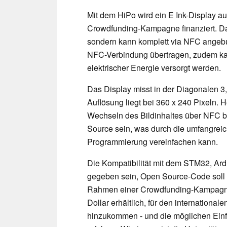
Mit dem HiPo wird ein E Ink-Display a
Crowdfunding-Kampagne finanziert. Da
sondern kann komplett via NFC angebu
NFC-Verbindung übertragen, zudem ka
elektrischer Energie versorgt werden.
Das Display misst in der Diagonalen 3,5
Auflösung liegt bei 360 x 240 Pixeln. 
Wechseln des Bildinhaltes über NFC b
Source sein, was durch die umfangrei
Programmierung vereinfachen kann.
Die Kompatibilität mit dem STM32, Ar
gegeben sein, Open Source-Code soll 
Rahmen einer Crowdfunding-Kampagne i
Dollar erhältlich, für den internationa
hinzukommen - und die möglichen Einf