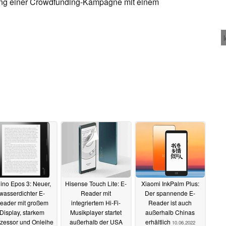
tzung einer Crowdfunding-Kampagne mit einem
lino Epos 3: Neuer,
Hisense Touch Lite: E-
Xiaomi InkPalm Plus:
wasserdichter E-
Reader mit
Der spannende E-
eader mit großem
integriertem Hi-Fi-
Reader ist auch
Display, starkem
Musikplayer startet
außerhalb Chinas
zessor und Onleihe
außerhalb der USA
erhältlich
10.06.2022