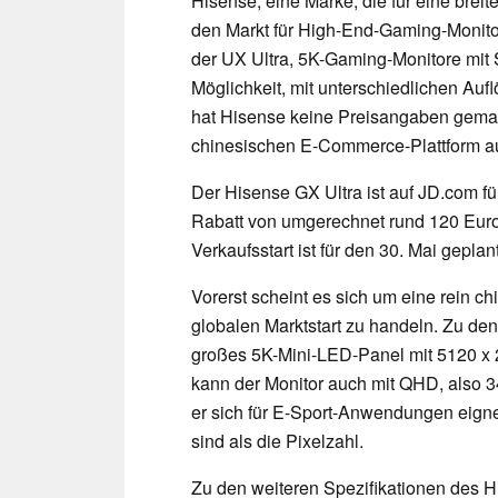
Hisense, eine Marke, die für eine breit
den Markt für High-End-Gaming-Monito
der UX Ultra, 5K-Gaming-Monitore mit S
Möglichkeit, mit unterschiedlichen Au
hat Hisense keine Preisangaben gemacht
chinesischen E-Commerce-Plattform au
Der Hisense GX Ultra ist auf JD.com fü
Rabatt von umgerechnet rund 120 Euro 
Verkaufsstart ist für den 30. Mai geplant
Vorerst scheint es sich um eine rein c
globalen Marktstart zu handeln. Zu den
großes 5K-Mini-LED-Panel mit 5120 x 2
kann der Monitor auch mit QHD, also 
er sich für E-Sport-Anwendungen eigne
sind als die Pixelzahl.
Zu den weiteren Spezifikationen des 