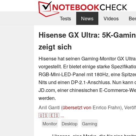
Tests
News
Videos
Be
Hisense GX Ultra: 5K-Gami
zeigt sich
Hisense hat seinen Gaming-Monitor GX Ultra
vorgestellt. Er bietet einige starke Spezifikat
RGB-Mini-LED-Panel mit 180Hz, eine Spitzen
Nits und einen DP-2.1-Anschluss. Nun kann d
JD.com, einer chinesischen E-Commerce-Webs
werden.
Anil Ganti (
übersetzt von
Enrico Frahn),
Veröf
🇺🇸
🇪🇸
...
Monitor
Desktop
Gaming