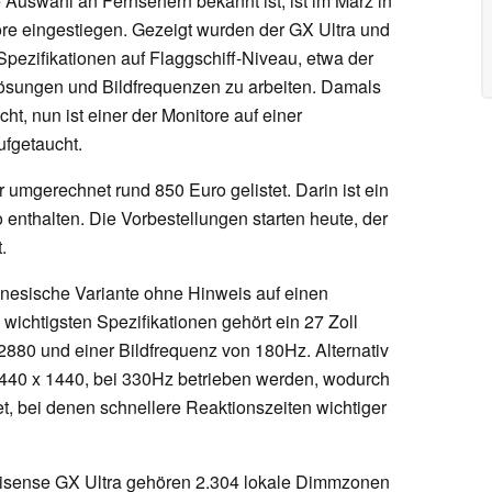
e Auswahl an Fernsehern bekannt ist, ist im März in
re eingestiegen. Gezeigt wurden der GX Ultra und
pezifikationen auf Flaggschiff-Niveau, etwa der
flösungen und Bildfrequenzen zu arbeiten. Damals
, nun ist einer der Monitore auf einer
fgetaucht.
r umgerechnet rund 850 Euro gelistet. Darin ist ein
enthalten. Die Vorbestellungen starten heute, der
.
hinesische Variante ohne Hinweis auf einen
 wichtigsten Spezifikationen gehört ein 27 Zoll
880 und einer Bildfrequenz von 180Hz. Alternativ
3440 x 1440, bei 330Hz betrieben werden, wodurch
t, bei denen schnellere Reaktionszeiten wichtiger
Hisense GX Ultra gehören 2.304 lokale Dimmzonen