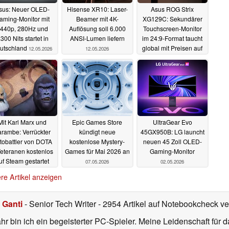
sus: Neuer OLED-
Hisense XR10: Laser-
Asus ROG Strix
aming-Monitor mit
Beamer mit 4K-
XG129C: Sekundärer
440p, 280Hz und
Auflösung soll 6.000
Touchscreen-Monitor
.300 Nits startet in
ANSI-Lumen liefern
im 24:9-Format taucht
utschland
global mit Preisen auf
12.05.2026
12.05.2026
11.05.2026
Mit Karl Marx und
Epic Games Store
UltraGear Evo
rambe: Verrückter
kündigt neue
45GX950B: LG launcht
tobattler von DOTA
kostenlose Mystery-
neuen 45 Zoll OLED-
eteranen kostenlos
Games für Mai 2026 an
Gaming-Monitor
uf Steam gestartet
07.05.2026
02.05.2026
08.05.2026
re Artikel anzeigen
 Ganti
- Senior Tech Writer
- 2954 Artikel auf Notebookcheck ver
r bin ich ein begeisterter PC-Spieler. Meine Leidenschaft für 