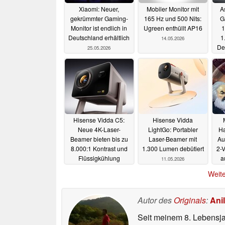
Xiaomi: Neuer,
Mobiler Monitor mit
A
gekrümmter Gaming-
165 Hz und 500 Nits:
G
Monitor ist endlich in
Ugreen enthüllt AP16
1
Deutschland erhältlich
1
14.05.2026
De
25.05.2026
Hisense Vidda C5:
Hisense Vidda
Neue 4K-Laser-
LightGo: Portabler
Ha
Beamer bieten bis zu
Laser-Beamer mit
Au
8.000:1 Kontrast und
1.300 Lumen debütiert
2-V
Flüssigkühlung
a
11.05.2026
11.05.2026
Weite
Autor des
Originals
:
Anil
Seit meinem 8. Lebensjah