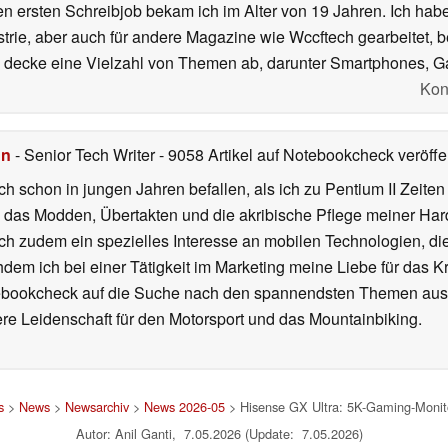
en ersten Schreibjob bekam ich im Alter von 19 Jahren. Ich h
strie, aber auch für andere Magazine wie Wccftech gearbeitet,
 decke eine Vielzahl von Themen ab, darunter Smartphones, 
Kon
hn
- Senior Tech Writer
- 9058 Artikel auf Notebookcheck veröffen
ch schon in jungen Jahren befallen, als ich zu Pentium II Zeite
h das Modden, Übertakten und die akribische Pflege meiner Ha
ich zudem ein spezielles Interesse an mobilen Technologien, di
hdem ich bei einer Tätigkeit im Marketing meine Liebe für das 
ebookcheck auf die Suche nach den spannendsten Themen aus d
e Leidenschaft für den Motorsport und das Mountainbiking.
s
>
News
>
Newsarchiv
>
News 2026-05
> Hisense GX Ultra: 5K-Gaming-Monito
Autor: Anil Ganti, 7.05.2026 (Update: 7.05.2026)