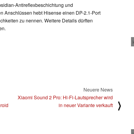
idian-Antireflexbeschichtung und
 den Anschlüssen hebt Hisense einen DP-2.1-Port
chkeiten zu nennen. Weitere Details dürften
en.
Neuere News
Xiaomi Sound 2 Pro: Hi-Fi-Lautsprecher wird
⟩
roid
in neuer Variante verkauft