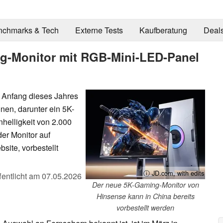
nchmarks & Tech
Externe Tests
Kaufberatung
Deal
ng-Monitor mit RGB-Mini-LED-Panel
 Anfang dieses Jahres
ionen, darunter ein 5K-
helligkeit von 2.000
er Monitor auf
ite, vorbestellt
ⓘ JD.com, with edits
fentlicht am
07.05.2026
Der neue 5K-Gaming-Monitor von
Hinsense kann in China bereits
vorbestellt werden