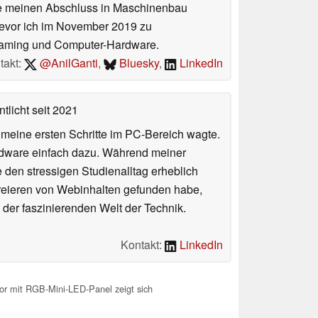
abe meinen Abschluss in Maschinenbau
 bevor ich im November 2019 zu
Gaming und Computer-Hardware.
takt:
@AnilGanti
,
Bluesky
,
LinkedIn
tlicht
seit 2021
n meine ersten Schritte im PC-Bereich wagte.
rdware einfach dazu. Während meiner
e den stressigen Studienalltag erheblich
Kreieren von Webinhalten gefunden habe,
er faszinierenden Welt der Technik.
Kontakt:
LinkedIn
r mit RGB-Mini-LED-Panel zeigt sich