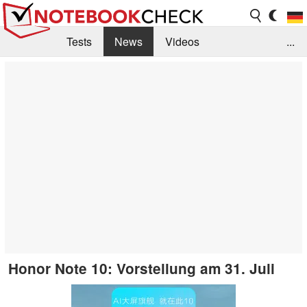
Tests
News
Videos
...
Benchmarks & Tech
Externe Tests
Kaufberatung
Deals
Suche
Jobs
Forum
Honor Note 10: Vorstellung am 31. Juli