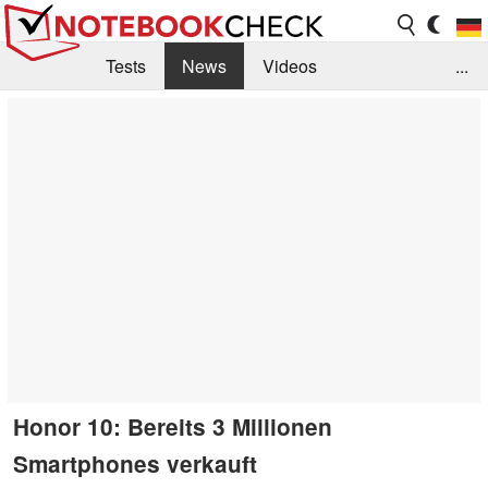
Tests
News
Videos
...
Benchmarks & Tech
Externe Tests
Kaufberatung
Deals
Suche
Jobs
Forum
Honor 10: Bereits 3 Millionen
Smartphones verkauft