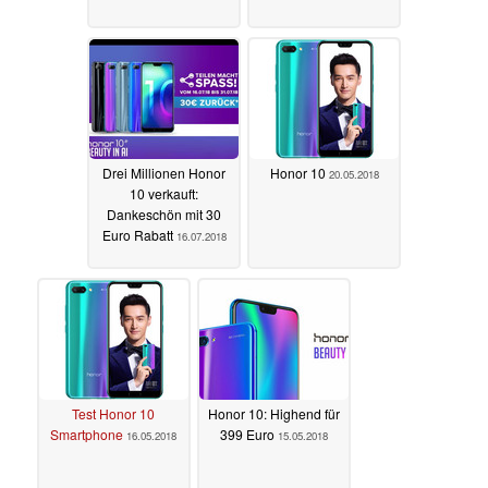
Drei Millionen Honor
Honor 10
20.05.2018
10 verkauft:
Dankeschön mit 30
Euro Rabatt
16.07.2018
Test Honor 10
Honor 10: Highend für
Smartphone
399 Euro
16.05.2018
15.05.2018