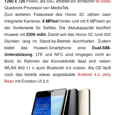
1280 x 720
Pixeln, als SoC arbeitet ein einfacher
MT6582
Quadcore-Prozessor von MediaTek.
Zum weiteren Featureset des Honor 3C zählen zwei
integrierte Kameras:
8 MPixel
hinten und mit 5 MPixeln an
der Vorderseite für Selfies. Die Akkukapazität beziffert
Huawei mit
2300 mAh
. Damit soll das Honor 3C rund 300
Stunden lang im Stand-by-Betrieb durchhalten. Zudem
bietet das Huawei-Smartphone eine
Dual-SIM-
Unterstützung
. LTE und NFC sind hingegen nicht an
Bord, Im Rahmen der Konnektivität lässt sich neben
WLAN 802.11 n auch Bluetooth 4.0 nutzen. Als OS läuft
noch das bereits etwas angestaubte
Android 4.2 Jelly
Bean
mit Emotion UI 2.0.