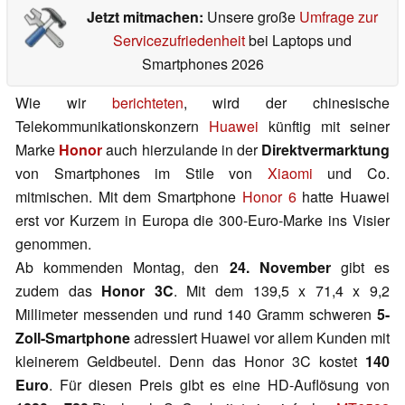
Jetzt mitmachen:
Unsere große
Umfrage zur
Servicezufriedenheit
bei Laptops und
Smartphones 2026
Wie wir
berichteten
, wird der chinesische
Telekommunikationskonzern
Huawei
künftig mit seiner
Marke
Honor
auch hierzulande in der
Direktvermarktung
von Smartphones im Stile von
Xiaomi
und Co.
mitmischen. Mit dem Smartphone
Honor 6
hatte Huawei
erst vor Kurzem in Europa die 300-Euro-Marke ins Visier
genommen.
Ab kommenden Montag, den
24. November
gibt es
zudem das
Honor 3C
. Mit dem 139,5 x 71,4 x 9,2
Millimeter messenden und rund 140 Gramm schweren
5-
Zoll-Smartphone
adressiert Huawei vor allem Kunden mit
kleinerem Geldbeutel. Denn das Honor 3C kostet
140
Euro
. Für diesen Preis gibt es eine HD-Auflösung von