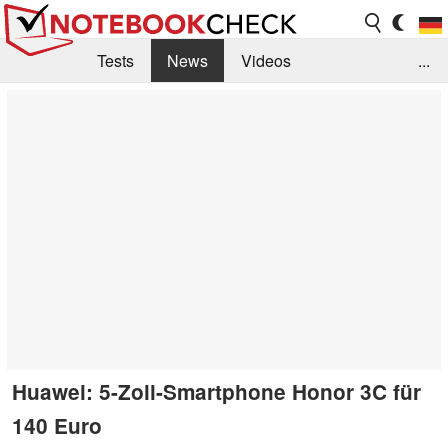
Tests
News
Videos
...
Benchmarks & Tech
Externe Tests
Kaufberatung
Deals
Suche
Jobs
Forum
Huawei: 5-Zoll-Smartphone Honor 3C für
140 Euro