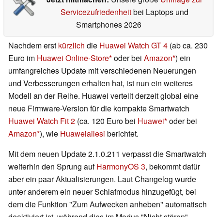
Servicezufriedenheit
bei Laptops und
Smartphones 2026
Nachdem erst
kürzlich
die
Huawei Watch GT 4
(ab ca. 230
Euro im
Huawei Online-Store
oder bei
Amazon
) ein
umfangreiches Update mit verschiedenen Neuerungen
und Verbesserungen erhalten hat, ist nun ein weiteres
Modell an der Reihe. Huawei verteilt derzeit global eine
neue Firmware-Version für die kompakte Smartwatch
Huawei Watch Fit 2
(ca. 120 Euro bei
Huawei
oder bei
Amazon
), wie
Huaweiailesi
berichtet.
Mit dem neuen Update 2.1.0.211 verpasst die Smartwatch
weiterhin den Sprung auf
HarmonyOS 3
, bekommt dafür
aber ein paar Aktualisierungen. Laut Changelog wurde
unter anderem ein neuer Schlafmodus hinzugefügt, bei
dem die Funktion "Zum Aufwecken anheben" automatisch
deaktiviert ist, während dies im Modus "Nicht stören"