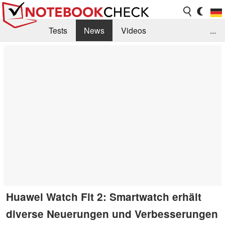
Tests
News
Videos
...
Benchmarks & Tech
Externe Tests
Kaufberatung
Deals
Suche
Jobs
Forum
Huawei Watch Fit 2: Smartwatch erhält
diverse Neuerungen und Verbesserungen