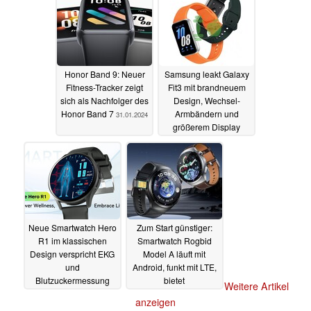
Honor Band 9: Neuer
Samsung leakt Galaxy
Fitness-Tracker zeigt
Fit3 mit brandneuem
sich als Nachfolger des
Design, Wechsel-
Honor Band 7
Armbändern und
31.01.2024
größerem Display
30.01.2024
Neue Smartwatch Hero
Zum Start günstiger:
R1 im klassischen
Smartwatch Rogbid
Design verspricht EKG
Model A läuft mit
und
Android, funkt mit LTE,
Blutzuckermessung
bietet
Weitere Artikel
zum kleinen Preis
Blutdruckmessung und
anzeigen
Kamera
28.01.2024
28.01.2024