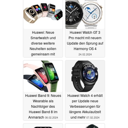
Huawei: Neue
Huawei Watch GT 3
Smartwatch und
Pro macht mit neuem
diverse weitere
Update den Sprung auf
Neuheiten sollen
Harmony OS 4
gemeinsam mit
24.02.2024
Huawei P70
Smartphone-Serie
starten
09.03.2024
Huawei Band 9: Neues
Huawei Watch 4 erhält
Wearable als
per Update neue
Nachfolger des
Verbesserungen für
Huawei Band 8 im
längere Akkulaufzeit
Anmarsch
und mehr
08.02.2024
07.02.2024