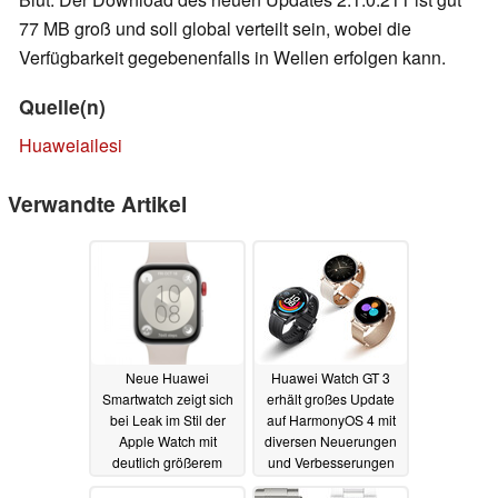
77 MB groß und soll global verteilt sein, wobei die
Verfügbarkeit gegebenenfalls in Wellen erfolgen kann.
Quelle(n)
Huaweiailesi
Verwandte Artikel
Neue Huawei
Huawei Watch GT 3
Smartwatch zeigt sich
erhält großes Update
bei Leak im Stil der
auf HarmonyOS 4 mit
Apple Watch mit
diversen Neuerungen
deutlich größerem
und Verbesserungen
Display
19.04.2024
22.03.2024