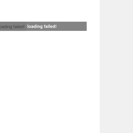
loading failed!
loading failed!