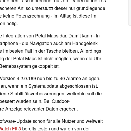
 Uhr einen Taschenrechner nutzen. Dabei handelt es
cheren Art, so unterstützt dieser nur grundlegende
keine Potenzrechnung - im Alltag ist diese im
en nötig.
ie Integration von Petal Maps dar. Damit kann - in
artphone - die Navigation auch am Handgelenk
 im besten Fall in der Tasche bleiben. Allerdings
g der Petal Maps ist nicht möglich, wenn die Uhr
Betriebssystem gekoppelt ist.
-Version 4.2.0.169 nun bis zu 40 Alarme anlegen.
t an, wenn ein Systemupdate abgeschlossen ist.
ene Stabilitätsverbesserungen, weiterhin soll die
essert wurden sein. Bei Outdoor-
ere Anzeige relevanter Daten ergeben.
Software-Update schon für alle Nutzer und weltweit
atch Fit 3
bereits testen und waren von der