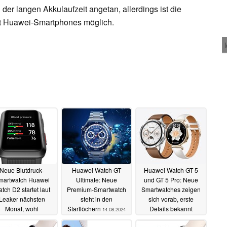
er langen Akkulaufzeit angetan, allerdings ist die
it Huawei-Smartphones möglich.
Neue Blutdruck-
Huawei Watch GT
Huawei Watch GT 5
martwatch Huawei
Ultimate: Neue
und GT 5 Pro: Neue
tch D2 startet laut
Premium-Smartwatch
Smartwatches zeigen
Leaker nächsten
steht in den
sich vorab, erste
Monat, wohl
Startlöchern
Details bekannt
14.08.2024
einsam mit erstem
26.07.2024