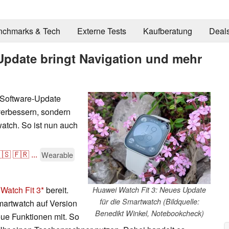
nchmarks & Tech
Externe Tests
Kaufberatung
Deal
Update bringt Navigation und mehr
 Software-Update
t verbessern, sondern
atch. So ist nun auch
🇸
🇫🇷
...
Wearable
Watch Fit 3
bereit.
Huawei Watch Fit 3: Neues Update
für die Smartwatch (Bildquelle:
martwatch auf Version
Benedikt Winkel, Notebookcheck)
eue Funktionen mit. So