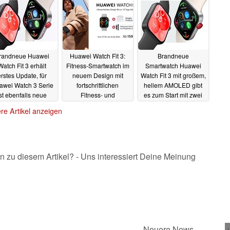
Tri-Fold
20.08.2024
randneue Huawei
Huawei Watch Fit 3:
Brandneue
Watch Fit 3 erhält
Fitness-Smartwatch im
Smartwatch Huawei
erstes Update, für
neuem Design mit
Watch Fit 3 mit großem,
awei Watch 3 Serie
fortschrittlichen
hellem AMOLED gibt
ist ebenfalls neue
Fitness- und
es zum Start mit zwei
irmware verfügbar
Gesundheitsfunktionen
Geschenken (Ad)
re Artikel anzeigen
(Ad)
22.05.2024
14.05.2024
09.05.2024
n zu diesem Artikel? - Uns interessiert Deine Meinung
Neuere News