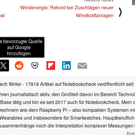
Windenergie: Rekord bei Zuschlägen neuer
⟩
eal
Windkraftanlagen
s bevorzugte Quelle
auf Google
hinzufügen
Tech Writer
- 17818 Artikel auf Notebookcheck veröffentlicht
seit
ahren journalistisch aktiv, den Großteil davon im Bereich Techn
se tätig und bin es seit 2017 auch für Notebookcheck. Mein ak
rechnern wie dem Raspberry Pi – also kompakten Systemen mit
n Wearables und insbesondere für Smartwatches. Hauptberuflich
Zusammenhänge noch die Interpretation komplexer Messungen f
Kon