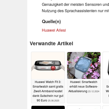
Genauigkeit der meisten Sensoren und d
Nutzung des Sprachassistenten nur m
Quelle(n)
Huawei Ailesi
Verwandte Artikel
Huawei Watch Fit 3:
Huawei: Smartwatch
Smartwatch samt gratis
erhält neue Software-
S
Zweit-Armband kostet
Aktualisierung
Wa
23.12.2024
dank Gutschein nur gut
90 Euro
25.08.2025
gem