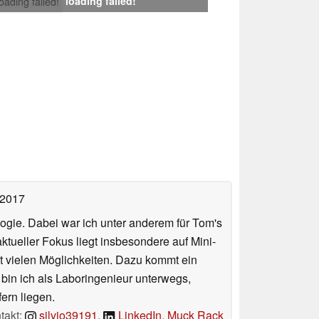
loading failed!
loading failed!
 2017
ologie. Dabei war ich unter anderem für Tom's
tueller Fokus liegt insbesondere auf Mini-
 vielen Möglichkeiten. Dazu kommt ein
 bin ich als Laboringenieur unterwegs,
ern liegen.
takt:
silvio39191
,
LinkedIn
,
Muck Rack