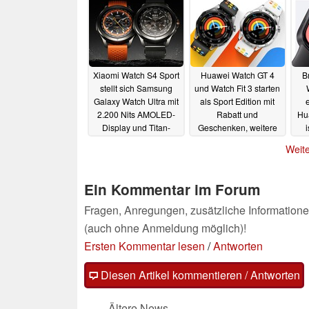
Xiaomi Watch S4 Sport
Huawei Watch GT 4
B
stellt sich Samsung
und Watch Fit 3 starten
Galaxy Watch Ultra mit
als Sport Edition mit
2.200 Nits AMOLED-
Rabatt und
Hu
Display und Titan-
Geschenken, weitere
Gehäuse
Angebote beim
F
19.07.2024
Weite
Huawei Summer Wave
Sale
08.07.2024
Ein Kommentar im Forum
Fragen, Anregungen, zusätzliche Informatione
(auch ohne Anmeldung möglich)!
Ersten Kommentar lesen
/
Antworten
Diesen Artikel kommentieren / Antworten
Ältere News