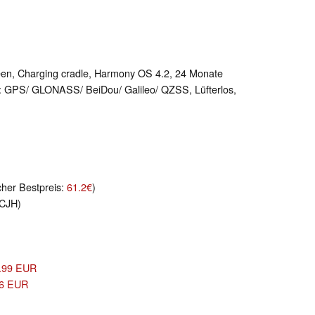
een, Charging cradle, Harmony OS 4.2, 24 Monate
 GPS/ GLONASS/ BeiDou/ Galileo/ QZSS, Lüfterlos,
cher Bestpreis:
61.2€
)
0CJH)
0.99 EUR
.76 EUR