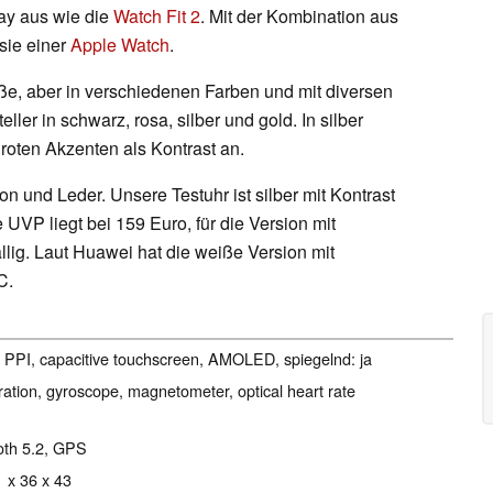
ay aus wie die
Watch Fit 2
. Mit der Kombination aus
 sie einer
Apple Watch
.
röße, aber in verschiedenen Farben und mit diversen
ler in schwarz, rosa, silber und gold. In silber
roten Akzenten als Kontrast an.
n und Leder. Unsere Testuhr ist silber mit Kontrast
 UVP liegt bei 159 Euro, für die Version mit
lig. Laut Huawei hat die weiße Version mit
C.
46 PPI, capacitive touchscreen, AMOLED, spiegelnd: ja
ration, gyroscope, magnetometer, optical heart rate
ooth 5.2, GPS
1 x 36 x 43