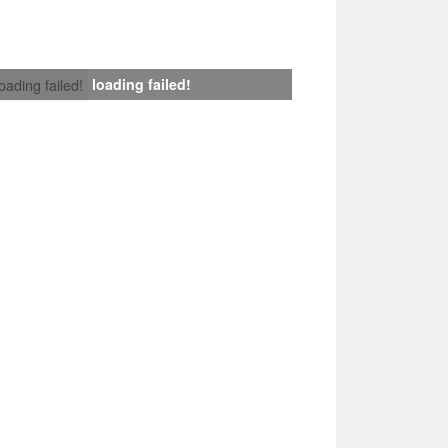
loading failed!
loading failed!