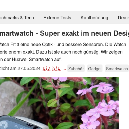
nchmarks & Tech
Externe Tests
Kaufberatung
Deal
Smartwatch - Super exakt im neuen Des
tch Fit 3 eine neue Optik - und bessere Sensoren. Die Watch
rwerte enorm exakt. Dazu ist sie auch noch günstig. Wir zeigen
en der Huawei Smartwatch auf.
tlicht am
27.05.2024
🇺🇸
🇸🇪
...
Zubehör
Gadget
Smartwatch