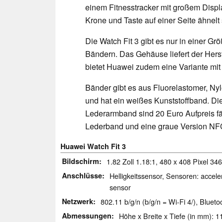
einem Fitnesstracker mit großem Displ
Krone und Taste auf einer Seite ähnelt
Die Watch Fit 3 gibt es nur in einer G
Bändern. Das Gehäuse liefert der Herstel
bietet Huawei zudem eine Variante mit 
Bänder gibt es aus Fluorelastomer, Nylo
und hat ein weißes Kunststoffband. Die
Lederarmband sind 20 Euro Aufpreis fäl
Lederband und eine graue Version NF
Huawei Watch Fit 3
Bildschirm
1.82 Zoll 1.18:1, 480 x 408 Pixel 3
Anschlüsse
Helligkeitssensor, Sensoren: accele
sensor
Netzwerk
802.11 b/g/n (b/g/n = Wi-Fi 4/), Bluet
Abmessungen
Höhe x Breite x Tiefe (in mm): 1