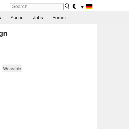
▼
s
Suche
Jobs
Forum
ign
Wearable