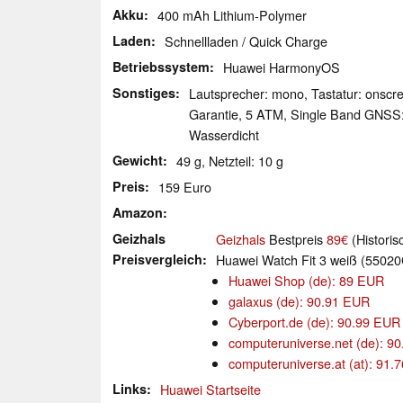
Akku
400 mAh Lithium-Polymer
Laden
Schnellladen / Quick Charge
Betriebssystem
Huawei HarmonyOS
Sonstiges
Lautsprecher: mono, Tastatur: onscr
Garantie, 5 ATM, Single Band GNSS:
Wasserdicht
Gewicht
49 g, Netzteil: 10 g
Preis
159 Euro
Amazon
Geizhals
Geizhals
Bestpreis
89€
(Historis
Preisvergleich
Huawei Watch Fit 3 weiß (5502
Huawei Shop (de): 89 EUR
galaxus (de): 90.91 EUR
Cyberport.de (de): 90.99 EUR
computeruniverse.net (de): 9
computeruniverse.at (at): 91
Links
Huawei Startseite