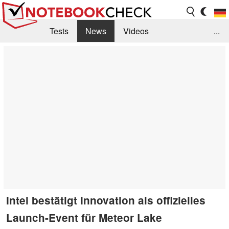
Tests
News
Videos
...
Benchmarks & Tech
Externe Tests
Kaufberatung
Deals
Suche
Jobs
Forum
Intel bestätigt Innovation als offizielles
Launch-Event für Meteor Lake