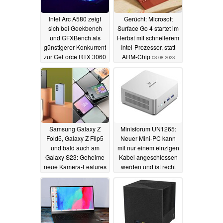
Intel Arc A580 zeigt
Gerücht: Microsoft
sich bei Geekbench
Surface Go 4 startet im
und GFXBench als
Herbst mit schnellerem
günstigerer Konkurrent
Intel-Prozessor, statt
zur GeForce RTX 3060
ARM-Chip
03.08.2023
04.08.2023
Samsung Galaxy Z
Minisforum UN1265:
Fold5, Galaxy Z Flip5
Neuer Mini-PC kann
und bald auch am
mit nur einem einzigen
Galaxy S23: Geheime
Kabel angeschlossen
neue Kamera-Features
werden und ist recht
und Verbesserungen
performant
03.08.2023
03.08.2023