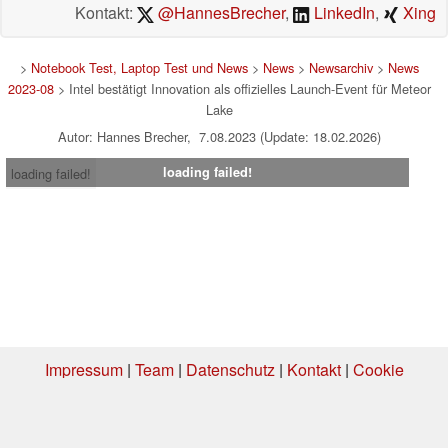
Kontakt:
@HannesBrecher
,
LinkedIn
,
Xing
>
Notebook Test, Laptop Test und News
>
News
>
Newsarchiv
>
News
2023-08
> Intel bestätigt Innovation als offizielles Launch-Event für Meteor
Lake
Autor: Hannes Brecher, 7.08.2023 (Update: 18.02.2026)
loading failed!
loading failed!
Impressum
|
Team
|
Datenschutz
|
Kontakt
|
Cookie
Einstellungen
| 05.08.2026 16:10
* Beim Kauf über einen Affiliate-Link kann Notebookcheck eine Vergütung
erhalten. Vielen Dank für Ihre Unterstützung!.