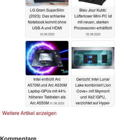
LG Gram SuperSlim
Bleu Jour Kubb:
(2023): Das schlanke
Lüfterloser Mini-PC ist
Notebook kommt ohne
mit neuen, starken
USB-A und HDMI
Prozessoren erhältlich
03.08.2023
02.08.2023
Intel enthüllt Arc
Gerücht: Intel Lunar
A570M und Arc A530M
Lake kombiniert Lion
Laptop-GPUs mit 44%
Cove+ mit Skymont
höheren Taktraten als
und Xe2 iGPU,
Arc A550M
verzichtet auf Hyper-
01.08.2023
Threading
31.07.2023
Weitere Artikel anzeigen
Kommentare