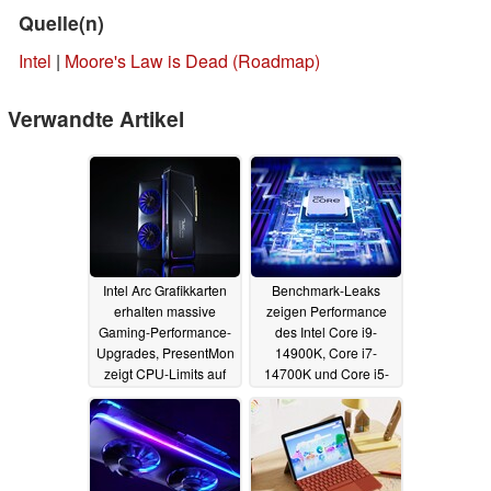
Quelle(n)
Intel
|
Moore's Law is Dead (Roadmap)
Verwandte Artikel
Intel Arc Grafikkarten
Benchmark-Leaks
erhalten massive
zeigen Performance
Gaming-Performance-
des Intel Core i9-
Upgrades, PresentMon
14900K, Core i7-
zeigt CPU-Limits auf
14700K und Core i5-
14600KF
18.08.2023
09.08.2023