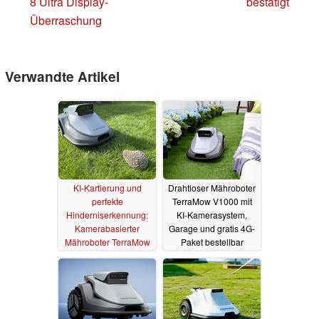
8 Ultra Display-
bestätigt
Überraschung
Verwandte Artikel
KI-Kartierung und
Drahtloser Mähroboter
perfekte
TerraMow V1000 mit
Hinderniserkennung:
KI-Kamerasystem,
Kamerabasierter
Garage und gratis 4G-
Mähroboter TerraMow
Paket bestellbar
V1000 im Test
20.09.2025
11.09.2025