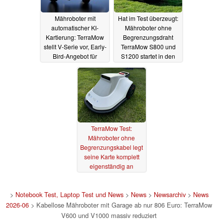
Mähroboter mit
Hat im Test überzeugt:
automatischer KI-
Mähroboter ohne
Kartierung: TerraMow
Begrenzungsdraht
stellt V-Serie vor, Early-
TerraMow S800 und
Bird-Angebot für
S1200 startet in den
V1000
Vorverkauf
25.06.2025
11.09.2024
TerraMow Test:
Mähroboter ohne
Begrenzungskabel legt
seine Karte komplett
eigenständig an
24.08.2024
>
Notebook Test, Laptop Test und News
>
News
>
Newsarchiv
>
News
2026-06
> Kabellose Mähroboter mit Garage ab nur 806 Euro: TerraMow
V600 und V1000 massiv reduziert