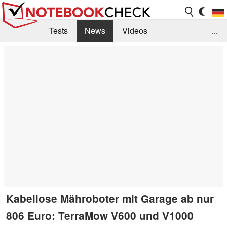
Tests
News
Videos
...
Benchmarks & Tech
Externe Tests
Kaufberatung
Deals
Suche
Jobs
Forum
Kabellose Mähroboter mit Garage ab nur
806 Euro: TerraMow V600 und V1000