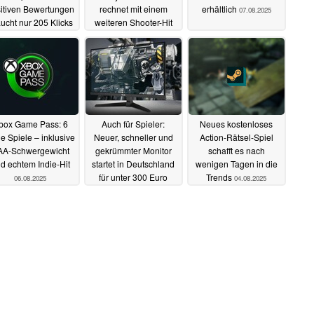
itiven Bewertungen
rechnet mit einem
erhältlich
07.08.2025
ucht nur 205 Klicks
weiteren Shooter-Hit
08.08.2025
07.08.2025
box Game Pass: 6
Auch für Spieler:
Neues kostenloses
e Spiele – inklusive
Neuer, schneller und
Action-Rätsel-Spiel
AA-Schwergewicht
gekrümmter Monitor
schafft es nach
d echtem Indie-Hit
startet in Deutschland
wenigen Tagen in die
für unter 300 Euro
Trends
06.08.2025
04.08.2025
04.08.2025