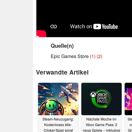
Quelle(n)
Epic Games Store
(1)
(2)
Verwandte Artikel
Steam-Neuzugang:
Nächste Woche im
St
Kostenloses Idle-
Xbox Game Pass: 2
o
Clicker-Spiel sorgt
neue Spiele – inklusive
Gr