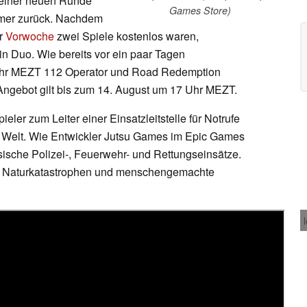
 einer neuen Runde
Games Store)
amer zurück. Nachdem
er
Vorwoche
zwei Spiele kostenlos waren,
n Duo. Wie bereits vor ein paar Tagen
 Uhr MEZT 112 Operator und Road Redemption
Angebot gilt bis zum 14. August um 17 Uhr MEZT.
ler zum Leiter einer Einsatzleitstelle für Notrufe
er Welt. Wie Entwickler Jutsu Games im Epic Games
ssische Polizei-, Feuerwehr- und Rettungseinsätze.
ch Naturkatastrophen und menschengemachte