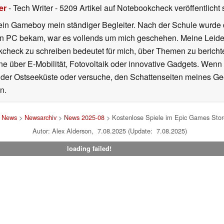
er
- Tech Writer
- 5209 Artikel auf Notebookcheck veröffentlicht
s
ein Gameboy mein ständiger Begleiter. Nach der Schule wurde d
en PC bekam, war es vollends um mich geschehen. Meine Leiden
kcheck zu schreiben bedeutet für mich, über Themen zu berichte
 über E-Mobilität, Fotovoltaik oder innovative Gadgets. Wenn 
 der Ostseeküste oder versuche, den Schattenseiten meines Ge
n.
>
News
>
Newsarchiv
>
News 2025-08
> Kostenlose Spiele im Epic Games Store
Autor: Alex Alderson, 7.08.2025 (Update: 7.08.2025)
loading failed!