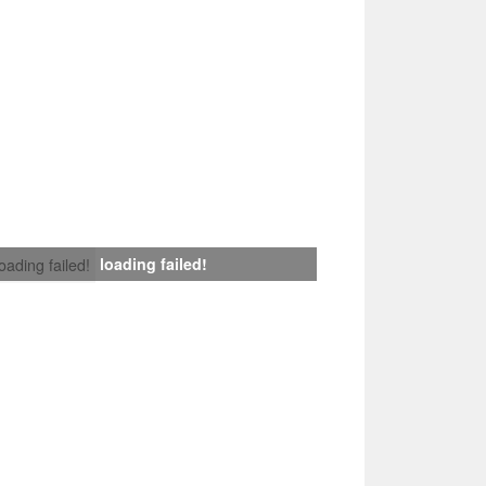
loading failed!
loading failed!