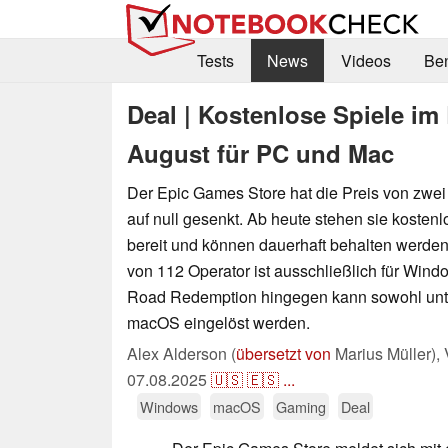
Tests
News
Videos
Be
Deal | Kostenlose Spiele im
August für PC und Mac
Der Epic Games Store hat die Preis von zwe
auf null gesenkt. Ab heute stehen sie koste
bereit und können dauerhaft behalten werden.
von 112 Operator ist ausschließlich für Wind
Road Redemption hingegen kann sowohl unt
macOS eingelöst werden.
Alex Alderson (
übersetzt von
Marius Müller),
07.08.2025
🇺🇸
🇪🇸
...
Windows
macOS
Gaming
Deal