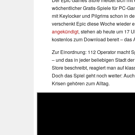
Der Epic Games Store meldet sich mit
wöchentlicher Gratis-Spiele für PC-G
mit Keylocker und Pilgrims schon in d
verschenkt Epic diese Woche wieder ei
angekündigt
, stehen ab heute um 17
kostenlos zum Download bereit – das 
Zur Einordnung: 112 Operator macht Spie
– und das in jeder beliebigen Stadt d
Store beschreibt, reagiert man auf kla
Doch das Spiel geht noch weiter: Au
Krisen gehören zum Alltag.