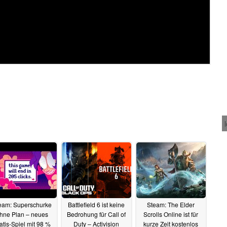
eam: Superschurke
Battlefield 6 ist keine
Steam: The Elder
hne Plan – neues
Bedrohung für Call of
Scrolls Online ist für
atis-Spiel mit 98 %
Duty – Activision
kurze Zeit kostenlos