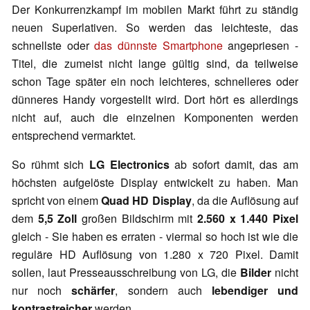
Der Konkurrenzkampf im mobilen Markt führt zu ständig
neuen Superlativen. So werden das leichteste, das
schnellste oder
das dünnste Smartphone
angepriesen -
Titel, die zumeist nicht lange gültig sind, da teilweise
schon Tage später ein noch leichteres, schnelleres oder
dünneres Handy vorgestellt wird. Dort hört es allerdings
nicht auf, auch die einzelnen Komponenten werden
entsprechend vermarktet.
So rühmt sich
LG Electronics
ab sofort damit, das am
höchsten aufgelöste Display entwickelt zu haben. Man
spricht von einem
Quad HD Display
, da die Auflösung auf
dem
5,5 Zoll
großen Bildschirm mit
2.560 x 1.440 Pixel
gleich - Sie haben es erraten - viermal so hoch ist wie die
reguläre HD Auflösung von 1.280 x 720 Pixel. Damit
sollen, laut Presseausschreibung von LG, die
Bilder
nicht
nur noch
schärfer
, sondern auch
lebendiger und
kontrastreicher
werden.