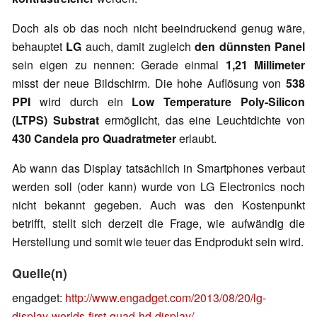
Doch als ob das noch nicht beeindruckend genug wäre,
behauptet
LG
auch, damit zugleich
den dünnsten Panel
sein eigen zu nennen: Gerade einmal
1,21 Millimeter
misst der neue Bildschirm. Die hohe Auflösung von
538
PPI
wird durch ein
Low Temperature Poly-Silicon
(LTPS) Substrat
ermöglicht, das eine Leuchtdichte von
430 Candela pro Quadratmeter
erlaubt.
Ab wann das Display tatsächlich in Smartphones verbaut
werden soll (oder kann) wurde von LG Electronics noch
nicht bekannt gegeben. Auch was den Kostenpunkt
betrifft, stellt sich derzeit die Frage, wie aufwändig die
Herstellung und somit wie teuer das Endprodukt sein wird.
Quelle(n)
engadget:
http://www.engadget.com/2013/08/20/lg-
display-worlds-first-quad-hd-display/