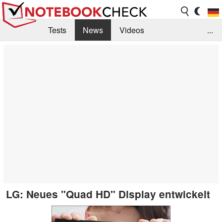
Tests
News
Videos
...
Benchmarks & Tech
Externe Tests
Kaufberatung
Deals
Suche
Jobs
Forum
LG: Neues "Quad HD" Display entwickelt