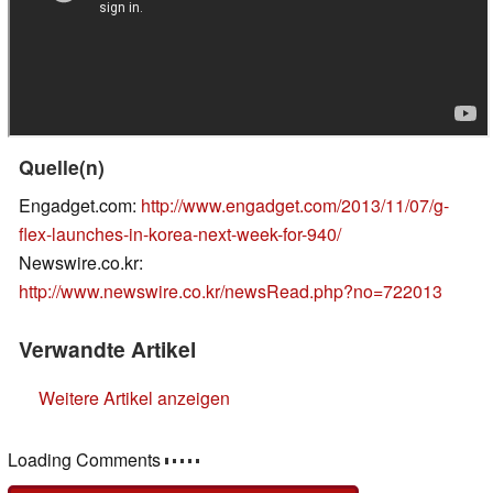
Quelle(n)
Engadget.com:
http://www.engadget.com/2013/11/07/g-
flex-launches-in-korea-next-week-for-940/
Newswire.co.kr:
http://www.newswire.co.kr/newsRead.php?no=722013
Verwandte Artikel
Weitere Artikel anzeigen
Loading Comments