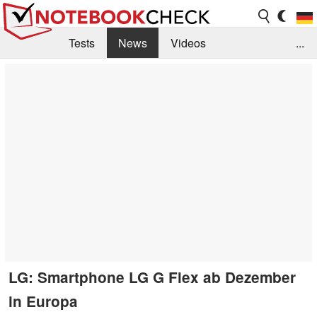
Tests
News
Videos
...
Benchmarks & Tech
Externe Tests
Kaufberatung
Deals
Suche
Jobs
Forum
LG: Smartphone LG G Flex ab Dezember
in Europa