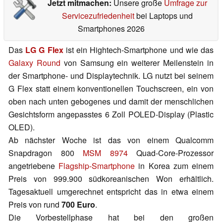
Jetzt mitmachen:
Unsere große
Umfrage zur
Servicezufriedenheit
bei Laptops und
Smartphones 2026
Das
LG G Flex
ist ein Hightech-Smartphone und wie das
Galaxy Round
von Samsung ein weiterer Meilenstein in
der Smartphone- und Displaytechnik. LG nutzt bei seinem
G Flex statt einem konventionellen Touchscreen, ein von
oben nach unten gebogenes und damit der menschlichen
Gesichtsform angepasstes 6 Zoll POLED-Display (Plastic
OLED).
Ab nächster Woche ist das von einem Qualcomm
Snapdragon 800
MSM 8974
Quad-Core-Prozessor
angetriebene
Flagship-Smartphone
in Korea zum einem
Preis von 999.900 südkoreanischen Won erhältlich.
Tagesaktuell umgerechnet entspricht das in etwa einem
Preis von rund
700 Euro
.
Die Vorbestellphase hat bei den großen