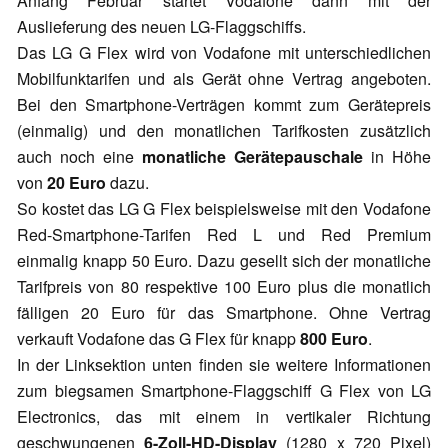
Anfang Februar startet Vodafone dann mit der
Auslieferung des neuen LG-Flaggschiffs.
Das LG G Flex wird von Vodafone mit unterschiedlichen
Mobilfunktarifen und als Gerät ohne Vertrag angeboten.
Bei den Smartphone-Verträgen kommt zum Gerätepreis
(einmalig) und den monatlichen Tarifkosten zusätzlich
auch noch eine
monatliche Gerätepauschale
in Höhe
von
20 Euro
dazu.
So kostet das LG G Flex beispielsweise mit den Vodafone
Red-Smartphone-Tarifen Red L und Red Premium
einmalig knapp 50 Euro. Dazu gesellt sich der monatliche
Tarifpreis von 80 respektive 100 Euro plus die monatlich
fälligen 20 Euro für das Smartphone. Ohne Vertrag
verkauft Vodafone das G Flex für knapp
800 Euro
.
In der Linksektion unten finden sie weitere Informationen
zum biegsamen Smartphone-Flaggschiff G Flex von LG
Electronics, das mit einem in vertikaler Richtung
geschwungenen
6-Zoll-HD-Display
(1280 x 720 Pixel)