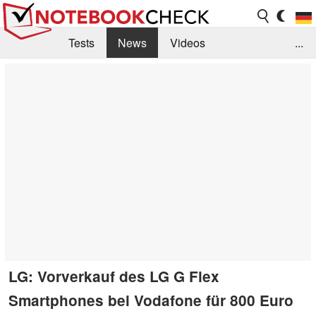
Tests
News
Videos
...
Benchmarks & Tech
Externe Tests
Kaufberatung
Deals
Suche
Jobs
Forum
LG: Vorverkauf des LG G Flex
Smartphones bei Vodafone für 800 Euro