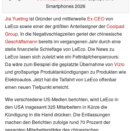
Smartphones 2026
Jia Yueting
ist Gründer und mittlerweile
Ex-CEO
von
LeEco sowie einer der größten Anteilseigner der
Coolpad
Group
. In die Negativschlagzeilen geriet der chinesische
Geschäftsmann
bereits im vergangenen Jahr durch eine
steile finanzielle Schieflage von LeEco. Die News zu
LeEco lasen sich zuletzt wie ein Fettnäpfchenparcours:
Da wäre zum Beispiel die geplatzte Übernahme von
Vizio
und großspurige Produktankündigungen zu Produkten wie
Elektroautos. Jetzt hat die Talfahrt von LeEco offenbar
einen neuen Tiefpunkt erreicht.
Wie verschiedene US-Medien berichten, wird LeEco in
den USA insgesamt 325 Mitarbeitern in Kürze die
Kündigung in die Hand drücken. Die Entlassungen
machen den Berichten zufolge rund 70 Prozent der
gesamten Mitarbeiterstärke des chinesischen