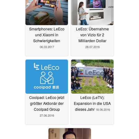
Smartphones: LeEco
LeEco: Übernahme
und Xiaomi in
von Vizio für 2
Schwierigkeiten
Milliarden Dollar
06.03.2017
28.07.2016
Coolpad: LeEco jetzt
LeEco (LeTV):
größter Aktionär der
Expansion in die USA
Coolpad Group
dieses Jahr
18.06.2016
27.06.2016