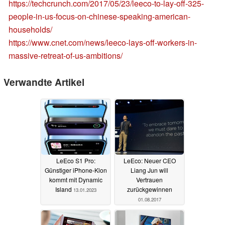
https://techcrunch.com/2017/05/23/leeco-to-lay-off-325-
people-in-us-focus-on-chinese-speaking-american-
households/
https://www.cnet.com/news/leeco-lays-off-workers-in-
massive-retreat-of-us-ambitions/
Verwandte Artikel
LeEco S1 Pro:
LeEco: Neuer CEO
Günstiger iPhone-Klon
Liang Jun will
kommt mit Dynamic
Vertrauen
Island
zurückgewinnen
13.01.2023
01.08.2017