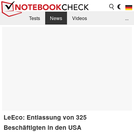
Tests
News
Videos
...
Benchmarks & Tech
Externe Tests
Kaufberatung
Deals
Suche
Jobs
Forum
LeEco: Entlassung von 325
Beschäftigten in den USA