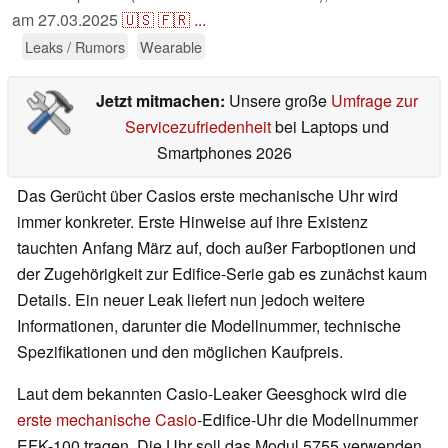
am
27.03.2025
🇺🇸
🇫🇷
...
Leaks / Rumors
Wearable
Jetzt mitmachen:
Unsere große
Umfrage zur
Servicezufriedenheit
bei Laptops und
Smartphones 2026
Das Gerücht über Casios erste mechanische Uhr wird
immer konkreter. Erste Hinweise auf ihre Existenz
tauchten Anfang März auf, doch außer Farboptionen und
der Zugehörigkeit zur Edifice-Serie gab es zunächst kaum
Details. Ein neuer Leak liefert nun jedoch weitere
Informationen, darunter die Modellnummer, technische
Spezifikationen und den möglichen Kaufpreis.
Laut dem bekannten Casio-Leaker Geesghock wird die
erste mechanische Casio
-Edifice-Uhr die Modellnummer
EFK-100 tragen. Die Uhr soll das Modul 5755 verwenden,