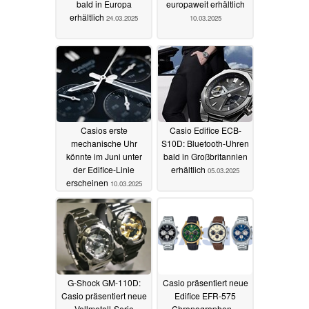
bald in Europa
europaweit erhältlich
erhältlich
24.03.2025
10.03.2025
Casios erste
Casio Edifice ECB-
mechanische Uhr
S10D: Bluetooth-Uhren
könnte im Juni unter
bald in Großbritannien
der Edifice-Linie
erhältlich
05.03.2025
erscheinen
10.03.2025
G-Shock GM-110D:
Casio präsentiert neue
Casio präsentiert neue
Edifice EFR-575
Vollmetall-Serie
Chronographen –