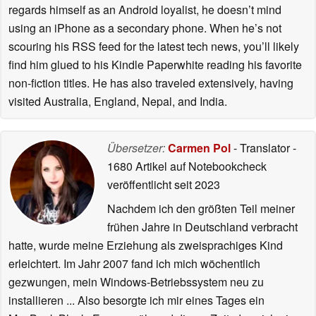
regards himself as an Android loyalist, he doesn’t mind
using an iPhone as a secondary phone. When he’s not
scouring his RSS feed for the latest tech news, you’ll likely
find him glued to his Kindle Paperwhite reading his favorite
non-fiction titles. He has also traveled extensively, having
visited Australia, England, Nepal, and India.
Übersetzer:
Carmen Pol
- Translator
-
1680 Artikel auf Notebookcheck
veröffentlicht
seit 2023
Nachdem ich den größten Teil meiner
frühen Jahre in Deutschland verbracht
hatte, wurde meine Erziehung als zweisprachiges Kind
erleichtert. Im Jahr 2007 fand ich mich wöchentlich
gezwungen, mein Windows-Betriebssystem neu zu
installieren ... Also besorgte ich mir eines Tages ein