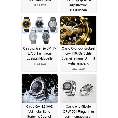
inspiriert von
18.02.2025
klassischen
Sportwagen
13.02.2025
Casio präsentiert MTP-
Casio G-Shock G-Steel
E735: Fünf neue
GM-110: Gerüchte
Edelstahl-Modelle
über eine neue Uhr mit
Metallarmband
11.02.2025
23.01.2025
Casio GM-B2100D
Casio enthüllt die
Vollmetal-Serie:
CRW-001 Ringuhr für
Gerüchte über ein
den internationalen