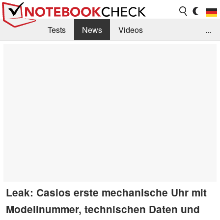
Tests
News
Videos
...
Benchmarks & Tech
Externe Tests
Kaufberatung
Deals
Suche
Jobs
Forum
Leak: Casios erste mechanische Uhr mit
Modellnummer, technischen Daten und