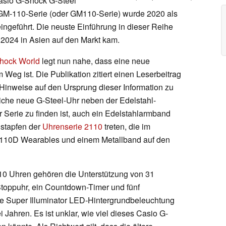
asio G-Shock G-Steel
GM-110-Serie (oder GM110-Serie) wurde 2020 als
ngeführt. Die neuste Einführung in dieser Reihe
r 2024 in Asien auf den Markt kam.
hock World
legt nun nahe, dass eine neue
eg ist. Die Publikation zitiert einen Leserbeitrag
 Hinweise auf den Ursprung dieser Information zu
liche neue G-Steel-Uhr neben der Edelstahl-
 Serie zu finden ist, auch ein Edelstahlarmband
ßstapfen der
Uhrenserie 2110
treten, die im
110D Wearables und einem Metallband auf den
0 Uhren gehören die Unterstützung von 31
toppuhr, ein Countdown-Timer und fünf
e Super Illuminator LED-Hintergrundbeleuchtung
i Jahren. Es ist unklar, wie viel dieses Casio G-