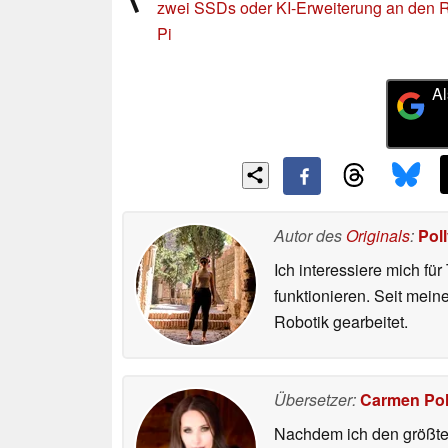
zwei SSDs oder KI-Erweiterung an den 
Pi
Al
Autor des
Originals
:
Pol
Ich interessiere mich fü
funktionieren. Seit mei
Robotik gearbeitet.
Übersetzer:
Carmen Po
Nachdem ich den größten