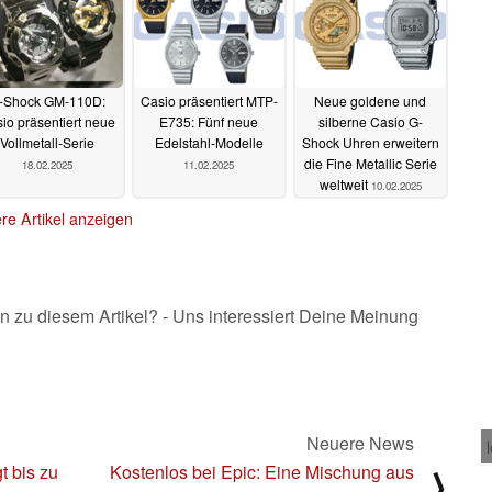
-Shock GM-110D:
Casio präsentiert MTP-
Neue goldene und
io präsentiert neue
E735: Fünf neue
silberne Casio G-
Vollmetall-Serie
Edelstahl-Modelle
Shock Uhren erweitern
die Fine Metallic Serie
18.02.2025
11.02.2025
weltweit
10.02.2025
re Artikel anzeigen
n zu diesem Artikel? - Uns interessiert Deine Meinung
Neuere News
t bis zu
Kostenlos bei Epic: Eine Mischung aus
⟩