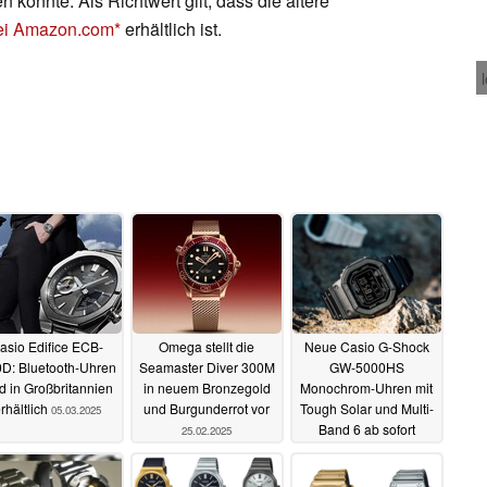
önnte. Als Richtwert gilt, dass die ältere
bei Amazon.com
erhältlich ist.
asio Edifice ECB-
Omega stellt die
Neue Casio G-Shock
D: Bluetooth-Uhren
Seamaster Diver 300M
GW-5000HS
d in Großbritannien
in neuem Bronzegold
Monochrom-Uhren mit
rhältlich
und Burgunderrot vor
Tough Solar und Multi-
05.03.2025
Band 6 ab sofort
25.02.2025
erhältlich
24.02.2025