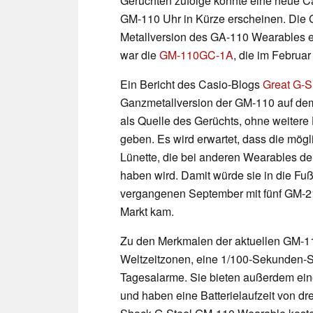
Gerüchten zufolge könnte eine neue C
GM-110 Uhr in Kürze erscheinen. Die 
Metallversion des GA-110 Wearables ei
war die
GM-110GC-1A
, die im Februa
Ein Bericht des Casio-Blogs
Great G-S
Ganzmetallversion der GM-110 auf dem W
als Quelle des Gerüchts, ohne weitere
geben. Es wird erwartet, dass die mög
Lünette, die bei anderen Wearables der
haben wird. Damit würde sie in die Fu
vergangenen September mit fünf GM-2
Markt kam.
Zu den Merkmalen der aktuellen GM-11
Weltzeitzonen, eine 1/100-Sekunden-S
Tagesalarme. Sie bieten außerdem ein
und haben eine Batterielaufzeit von dre