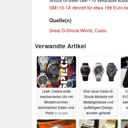
Shock G-Steel GM-110 Wearable kosten k
GM110-1A derzeit für etwa 189 Euro 
Quelle(n)
Great G-Shock World
,
Casio
Verwandte Artikel
Leak: Casios erste
Drei neue Casio G-
C
mechanische Uhr mit
Shock-Modelle mit
S10
Modellnummer,
Metallgehäuse und
bal
technischen Daten und
auffälligem Design
e
Preis
wurden geleakt
27.03.2025
06.03.2025