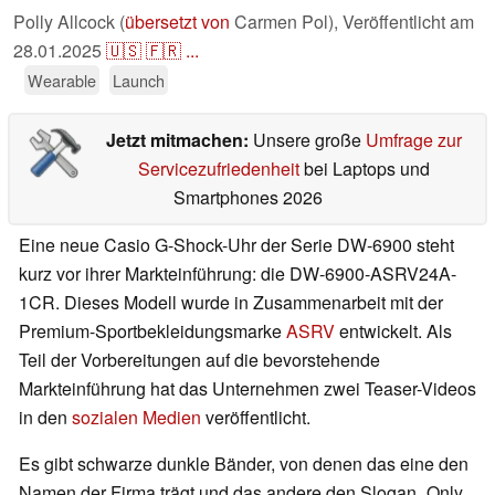
Polly Allcock (
übersetzt von
Carmen Pol),
Veröffentlicht am
28.01.2025
🇺🇸
🇫🇷
...
Wearable
Launch
Jetzt mitmachen:
Unsere große
Umfrage zur
Servicezufriedenheit
bei Laptops und
Smartphones 2026
Eine neue Casio G-Shock-Uhr der Serie DW-6900 steht
kurz vor ihrer Markteinführung: die DW-6900-ASRV24A-
1CR. Dieses Modell wurde in Zusammenarbeit mit der
Premium-Sportbekleidungsmarke
ASRV
entwickelt. Als
Teil der Vorbereitungen auf die bevorstehende
Markteinführung hat das Unternehmen zwei Teaser-Videos
in den
sozialen Medien
veröffentlicht.
Es gibt schwarze dunkle Bänder, von denen das eine den
Namen der Firma trägt und das andere den Slogan „Only