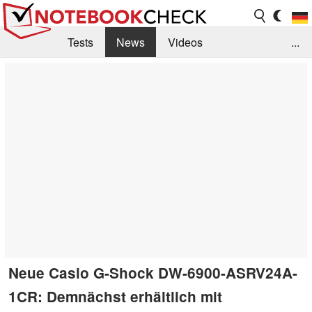
Tests
News
Videos
...
Benchmarks & Tech
Externe Tests
Kaufberatung
Deals
Suche
Jobs
Forum
Neue Casio G-Shock DW-6900-ASRV24A-
1CR: Demnächst erhältlich mit