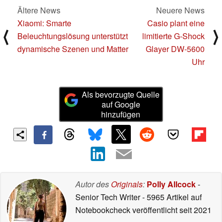
Ältere News
Neuere News
Xiaomi: Smarte
Casio plant eine
⟨
⟩
Beleuchtungslösung unterstützt
limitierte G-Shock
dynamische Szenen und Matter
Glayer DW-5600
Uhr
Als bevorzugte Quelle
auf Google
hinzufügen
Autor des
Originals
:
Polly Allcock
-
Senior Tech Writer
- 5965 Artikel auf
Notebookcheck veröffentlicht
seit 2021