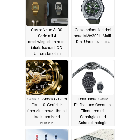
Casio: Neue A130-
Casio präsentiert drei
Serie mit 4
neue MWA300H-Multi-
erschwinglichen retro-
Dial-Uhren
25.01.2025
futuristischen LCD-
Uhren startet im
Februar,
Vorbestellungen jetzt
möglich
02.02.2025
Casio G-Shock G-Steel
Leak: Neue Casio
GM-110: Gerüchte
Edifice- und Oceanus-
über eine neue Uhr mit
Titanuhren mit
Metallarmband
Saphirglas und
Solartechnologie
23.01.2025
enthüllt
22.01.2025