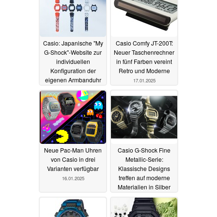
Casio: Japanische "My
Casio Comfy JT-200T:
G-Shock"-Website zur
Neuer Taschenrechner
individuellen
in fünf Farben vereint
Konfiguration der
Retro und Moderne
eigenen Armbanduhr
17.01.2025
wieder online
21.01.2025
Neue Pac-Man Uhren
Casio G-Shock Fine
von Casio in drei
Metallic-Serie:
Varianten verfügbar
Klassische Designs
treffen auf moderne
16.01.2025
Materialien in Silber
und Gold
14.01.2025