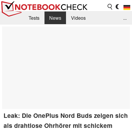
Tests
News
Videos
...
Benchmarks & Tech
Externe Tests
Kaufberatung
Deals
Suche
Jobs
Forum
Leak: Die OnePlus Nord Buds zeigen sich
als drahtlose Ohrhörer mit schickem