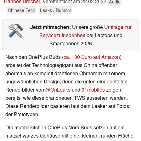
Hannes Brecher
,
Veröffentlicht am
22.02.2022
Audio
Chinese Tech
Leaks / Rumors
Jetzt mitmachen:
Unsere große
Umfrage zur
Servicezufriedenheit
bei Laptops und
Smartphones 2026
Nach den OnePlus Buds (
ca. 130 Euro auf Amazon
)
arbeitet der Technologiegigant aus China offenbar
abermals an komplett drahtlosen Ohrhörern mit einem
ungewöhnlichen Design, denn die unten eingebetteten
Renderbilder von
@OnLeaks
und
91mobiles
zeigen
bereits, wie diese brandneuen TWS aussehen werden.
Diese Renderbilder basieren laut dem Leaker auf Fotos
der Prototypen.
Die mutmaßlichen OnePlus Nord Buds setzen auf ein
mattschwarzes Gehäuse mit einer kleinen, runden Fläche,