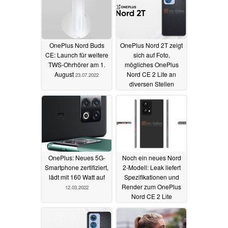
OnePlus Nord Buds
OnePlus Nord 2T zeigt
CE: Launch für weitere
sich auf Foto,
TWS-Ohrhörer am 1.
mögliches OnePlus
August
Nord CE 2 Lite an
23.07.2022
diversen Stellen
17.03.2022
OnePlus: Neues 5G-
Noch ein neues Nord
Smartphone zertifiziert,
2-Modell: Leak liefert
lädt mit 160 Watt auf
Spezifikationen und
Render zum OnePlus
12.03.2022
Nord CE 2 Lite
11.03.2022