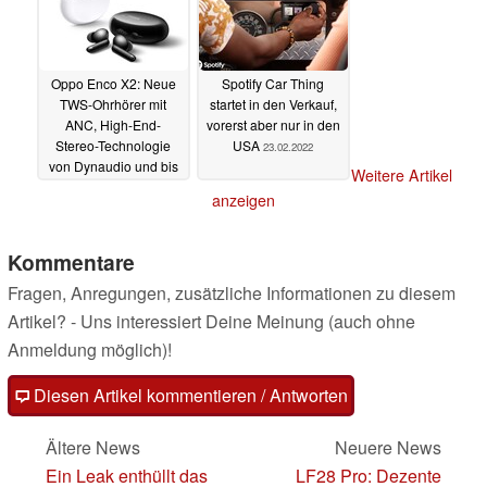
Oppo Enco X2: Neue
Spotify Car Thing
TWS-Ohrhörer mit
startet in den Verkauf,
ANC, High-End-
vorerst aber nur in den
Stereo-Technologie
USA
23.02.2022
von Dynaudio und bis
Weitere Artikel
zu 40 Stunden
anzeigen
Spielzeit
24.02.2022
Kommentare
Fragen, Anregungen, zusätzliche Informationen zu diesem
Artikel? - Uns interessiert Deine Meinung (auch ohne
Anmeldung möglich)!
Diesen Artikel kommentieren / Antworten
Ältere News
Neuere News
Ein Leak enthüllt das
LF28 Pro: Dezente