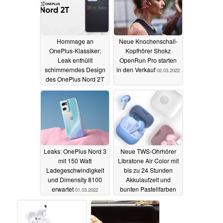
Hommage an
Neue Knochenschall-
OnePlus-Klassiker:
Kopfhörer Shokz
Leak enthüllt
OpenRun Pro starten
schimmerndes Design
in den Verkauf
02.03.2022
des OnePlus Nord 2T
samt ungewöhnlichem
Kameramodul
10.03.2022
Leaks: OnePlus Nord 3
Neue TWS-Ohrhörer
mit 150 Watt
Libratone Air Color mit
Ladegeschwindigkeit
bis zu 24 Stunden
und Dimensity 8100
Akkulaufzeit und
erwartet
bunten Pastellfarben
01.03.2022
26.02.2022