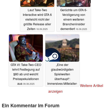
Laut Take-Two
Gerüchte um GTA 6-
Interactive wird GTA 6
Verzögerung von
vielleicht nicht der
einem weiteren
größte Release aller
Brancheninsider
Zeiten
dementiert
18.09.2025
16.09.2025
GTA VI: Take-Two-CEO
„Eine der
lehnt Festlegung auf
glaubwürdigsten
$80 ab und weicht
Spielwelten
Preisspekulationen
überhaupt“:
aus
Immersives Mittelalter-
09.08.2025
Weitere Artikel
RPG zum Bestpreis auf
anzeigen
Steam – 125.000
Reviews, 93 % positiv
31.07.2025
Ein Kommentar im Forum