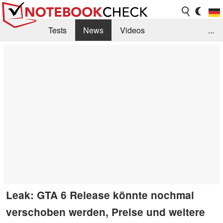
Tests
News
Videos
...
Benchmarks & Tech
Externe Tests
Kaufberatung
Deals
Suche
Jobs
Forum
Leak: GTA 6 Release könnte nochmal
verschoben werden, Preise und weitere