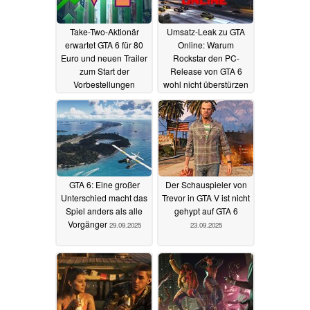
Take-Two-Aktionär
Umsatz-Leak zu GTA
erwartet GTA 6 für 80
Online: Warum
Euro und neuen Trailer
Rockstar den PC-
zum Start der
Release von GTA 6
Vorbestellungen
wohl nicht überstürzen
wird
20.06.2026
14.04.2026
GTA 6: Eine großer
Der Schauspieler von
Unterschied macht das
Trevor in GTA V ist nicht
Spiel anders als alle
gehypt auf GTA 6
Vorgänger
29.09.2025
23.09.2025