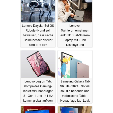
Lenovo Daystar Bot GS
Lenovo-
Roboter-Hund soll
Tochterunternehmen
beweisen, dass sechs
enthüllt Dual-Screen-
Beine besser als vier
Laptop mit E-Ink-
sind
Displays und
12.03.2024
abnehmbarem
Mikrofon
08.03.2024
Lenovo Legion Tab:
Samsung Galaxy Tab
Kompaktes Gaming-
S6 Lite (2024): So viel
Tablet mit Snapdragon
soll die nahende und
8+ Gen 1 und 144 Hz
verbesserte Tablet-
kommt global auf den
Neuauflage laut Leak
Markt
kosten
04.03.2024
04.03.2024