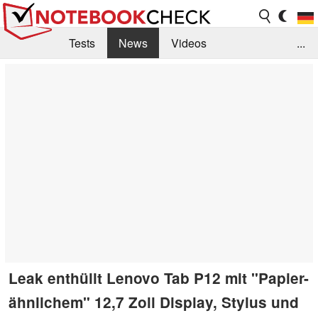
Tests
News
Videos
...
Benchmarks & Tech
Externe Tests
Kaufberatung
Deals
Suche
Jobs
Forum
Leak enthüllt Lenovo Tab P12 mit "Papier-
ähnlichem" 12,7 Zoll Display, Stylus und