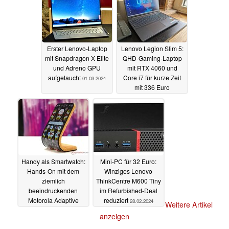
Erster Lenovo-Laptop
Lenovo Legion Slim 5:
mit Snapdragon X Elite
QHD-Gaming-Laptop
und Adreno GPU
mit RTX 4060 und
aufgetaucht
Core i7 für kurze Zeit
01.03.2024
mit 336 Euro
Preisvorteil
29.02.2024
Handy als Smartwatch:
Mini-PC für 32 Euro:
Hands-On mit dem
Winziges Lenovo
ziemlich
ThinkCentre M600 Tiny
beeindruckenden
im Refurbished-Deal
Motorola Adaptive
reduziert
28.02.2024
Weitere Artikel
Display Concept
anzeigen
29.02.2024