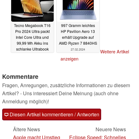
Tecno Megabook T16
997 Gramm leichtes
Pro 2024 Ultra packt
HP Pavilion Aero 13
Intel Core Ultra und
erhält Upgrade auf
99,99 Wh Akku ins
AMD Ryzen 7 8840HS
schlanke Ultrabook
27.02.2024
Weitere Artikel
28.02.2024
anzeigen
Kommentare
Fragen, Anregungen, zusätzliche Informationen zu diesem
Artikel? - Uns interessiert Deine Meinung (auch ohne
Anmeldung möglich)!
Diesen Artikel kommentieren / Antworten
Ältere News
Neuere News
Apple macht Umstieg
Eclipse Speed: Schnelles