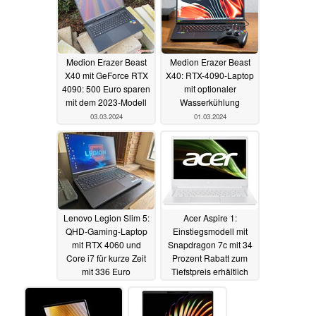
Medion Erazer Beast
Medion Erazer Beast
X40 mit GeForce RTX
X40: RTX-4090-Laptop
4090: 500 Euro sparen
mit optionaler
mit dem 2023-Modell
Wasserkühlung
03.03.2024
01.03.2024
Lenovo Legion Slim 5:
Acer Aspire 1:
QHD-Gaming-Laptop
Einstiegsmodell mit
mit RTX 4060 und
Snapdragon 7c mit 34
Core i7 für kurze Zeit
Prozent Rabatt zum
mit 336 Euro
Tiefstpreis erhältlich
Preisvorteil
29.02.2024
29.02.2024