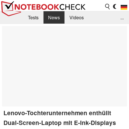
Tests
News
Videos
...
Benchmarks & Tech
Externe Tests
Kaufberatung
Deals
Suche
Jobs
Forum
Lenovo-Tochterunternehmen enthüllt
Dual-Screen-Laptop mit E-Ink-Displays