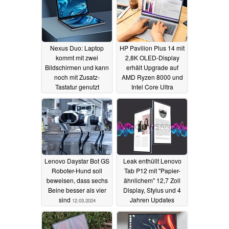
Nexus Duo: Laptop
HP Pavilion Plus 14 mit
kommt mit zwei
2,8K OLED-Display
Bildschirmen und kann
erhält Upgrade auf
noch mit Zusatz-
AMD Ryzen 8000 und
Tastatur genutzt
Intel Core Ultra
werden
23.07.2024
19.03.2024
Lenovo Daystar Bot GS
Leak enthüllt Lenovo
Roboter-Hund soll
Tab P12 mit "Papier-
beweisen, dass sechs
ähnlichem" 12,7 Zoll
Beine besser als vier
Display, Stylus und 4
sind
Jahren Updates
12.03.2024
04.03.2024