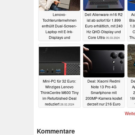
Lenovo-
Dell Alienware m16 R2
Ac
Tochterunternehmen
ist ab sofort für 1.899
Bla
enthüllt Dual-Screen-
Euro erhältlich, mit 240
1.0
Laptop mit E-Ink-
Hz QHD-Display und
O
Displays und
Core Ultra
Thu
05.03.2024
abnehmbarem
Mikrofon
08.03.2024
Mini-PC für 32 Euro:
Deal: Xiaomi Redmi
De
Winziges Lenovo
Note 13 Pro 4G
A
ThinkCentre M600 Tiny
Smartphone mit
im Refurbished-Deal
200MP-Kamera kostet
16
reduziert
derzeit nur 216 Euro
28.02.2024
28.02.2024
Weite
Kommentare