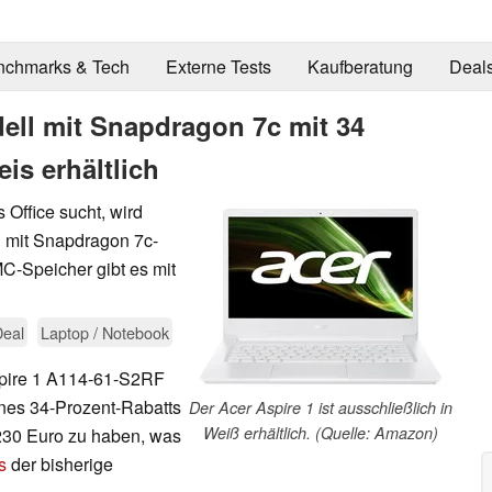
nchmarks & Tech
Externe Tests
Kaufberatung
Deal
ell mit Snapdragon 7c mit 34
is erhältlich
Office sucht, wird
1 mit Snapdragon 7c-
Speicher gibt es mit
Deal
Laptop / Notebook
Aspire 1 A114-61-S2RF
nes 34-Prozent-Rabatts
Der Acer Aspire 1 ist ausschließlich in
Weiß erhältlich. (Quelle: Amazon)
 230 Euro zu haben, was
s
der bisherige