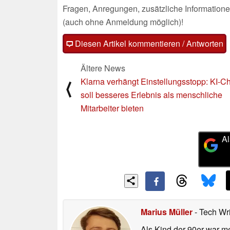
Fragen, Anregungen, zusätzliche Informatione
(auch ohne Anmeldung möglich)!
Diesen Artikel kommentieren / Antworten
Ältere News
Klarna verhängt Einstellungsstopp: KI-C
⟨
soll besseres Erlebnis als menschliche
Mitarbeiter bieten
Al
Marius Müller
- Tech Wr
Als Kind der 90er war m