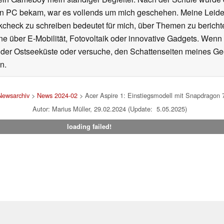
en PC bekam, war es vollends um mich geschehen. Meine Leiden
kcheck zu schreiben bedeutet für mich, über Themen zu berichte
 über E-Mobilität, Fotovoltaik oder innovative Gadgets. Wenn 
 der Ostseeküste oder versuche, den Schattenseiten meines Ge
n.
Newsarchiv
>
News 2024-02
> Acer Aspire 1: Einstiegsmodell mit Snapdragon 7c
Autor: Marius Müller, 29.02.2024 (Update: 5.05.2025)
loading failed!
um
|
Team
|
Datenschutz
|
Kontakt
|
Cookie Einstellungen
| 01.08