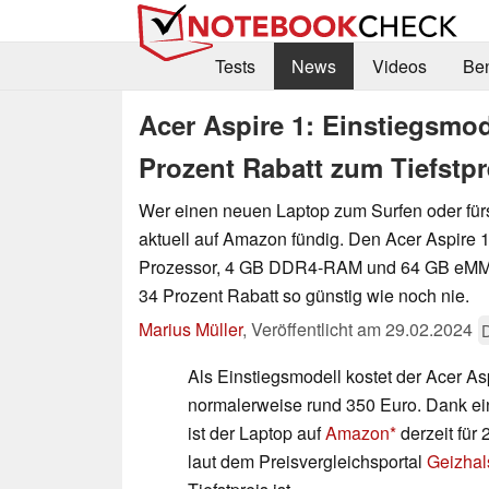
Tests
News
Videos
Be
Acer Aspire 1: Einstiegsmod
Prozent Rabatt zum Tiefstpre
Wer einen neuen Laptop zum Surfen oder fürs 
aktuell auf Amazon fündig. Den Acer Aspire 
Prozessor, 4 GB DDR4-RAM und 64 GB eMMC-
34 Prozent Rabatt so günstig wie noch nie.
Marius Müller
,
Veröffentlicht am
29.02.2024
Als Einstiegsmodell kostet der Acer 
normalerweise rund 350 Euro. Dank ei
ist der Laptop auf
Amazon
derzeit für
laut dem Preisvergleichsportal
Geizhal