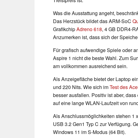
Tiefstpreis ist.
Was die Ausstattung angeht, beschränk
Das Herzstück bildet das ARM-SoC
Qu
Grafikchip
Adreno 618
, 4 GB DDR4-RA
Anzumerken ist, dass sich der Speicherp
Für grafisch aufwendige Spiele oder an
Aspire 1 nicht die beste Wahl. Zum Surf
am vollkommen ausreichend sein.
Als Anzeigefläche bietet der Laptop ei
und 220 Nits. Wie sich im
Test des Ace
besser ausfallen. Positiv ist aber, 
auf eine lange WLAN-Laufzeit von run
Als Anschlussmöglichkeiten stehen 1 
USB 3.2 Gen1 Typ C zur Verfügung. Gelie
Windows 11 im S-Modus (64 Bit).