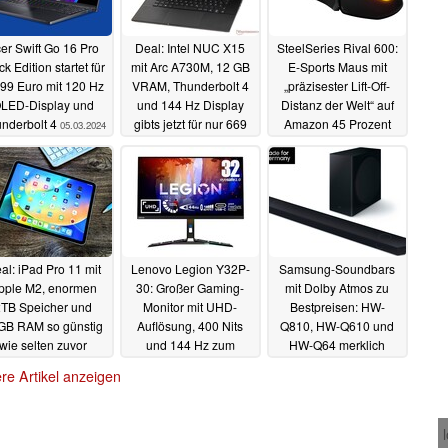
er Swift Go 16 Pro
Deal: Intel NUC X15
SteelSeries Rival 600:
ck Edition startet für
mit Arc A730M, 12 GB
E-Sports Maus mit
99 Euro mit 120 Hz
VRAM, Thunderbolt 4
„präzisester Lift-Off-
LED-Display und
und 144 Hz Display
Distanz der Welt“ auf
nderbolt 4
gibts jetzt für nur 669
Amazon 45 Prozent
05.03.2024
Euro
günstiger
04.03.2024
29.02.2024
al: iPad Pro 11 mit
Lenovo Legion Y32P-
Samsung-Soundbars
pple M2, enormen
30: Großer Gaming-
mit Dolby Atmos zu
2TB Speicher und
Monitor mit UHD-
Bestpreisen: HW-
GB RAM so günstig
Auflösung, 400 Nits
Q810, HW-Q610 und
wie selten zuvor
und 144 Hz zum
HW-Q64 merklich
Tiefstpreis erhältlich
reduziert
28.02.2024
27.02.2024
re Artikel anzeigen
28.02.2024