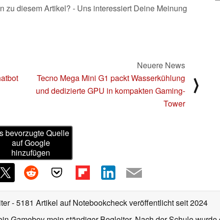
n zu diesem Artikel? - Uns interessiert Deine Meinung
Neuere News
hatbot
Tecno Mega Mini G1 packt Wasserkühlung
⟩
und dedizierte GPU in kompakten Gaming-
Tower
s bevorzugte Quelle
auf Google
hinzufügen
iter
- 5181 Artikel auf Notebookcheck veröffentlicht
seit 2024
ein Gameboy mein ständiger Begleiter. Nach der Schule wurde d