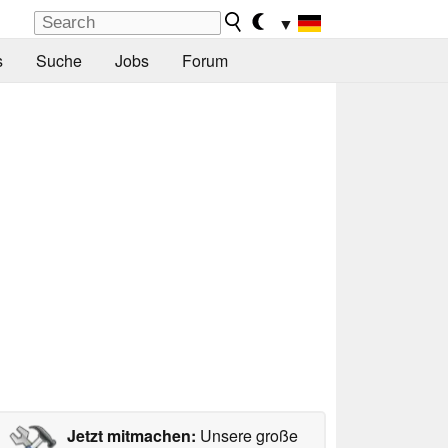
▼
s
Suche
Jobs
Forum
Jetzt mitmachen:
Unsere große