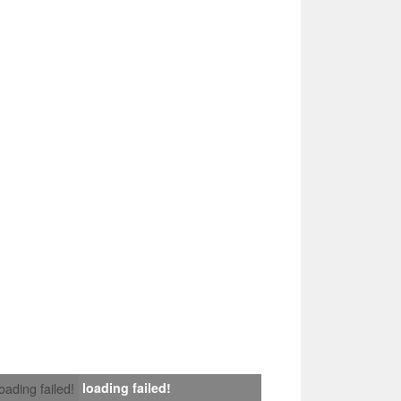
loading failed!
loading failed!