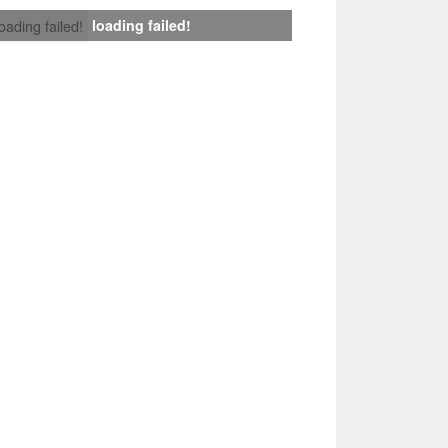
loading failed!
loading failed!