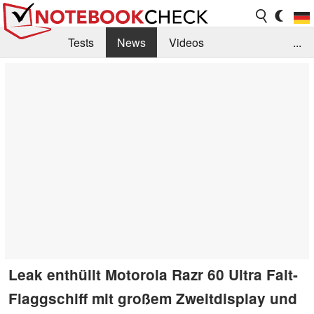
Tests
News
Videos
...
Benchmarks & Tech
Externe Tests
Kaufberatung
Deals
Suche
Jobs
Forum
Leak enthüllt Motorola Razr 60 Ultra Falt-
Flaggschiff mit großem Zweitdisplay und