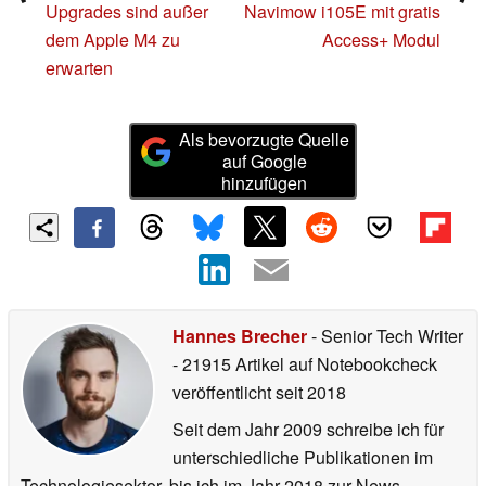
Upgrades sind außer
Navimow i105E mit gratis
dem Apple M4 zu
Access+ Modul
erwarten
Als bevorzugte Quelle
auf Google
hinzufügen
Hannes Brecher
- Senior Tech Writer
- 21915 Artikel auf Notebookcheck
veröffentlicht
seit 2018
Seit dem Jahr 2009 schreibe ich für
unterschiedliche Publikationen im
Technologiesektor, bis ich im Jahr 2018 zur News-