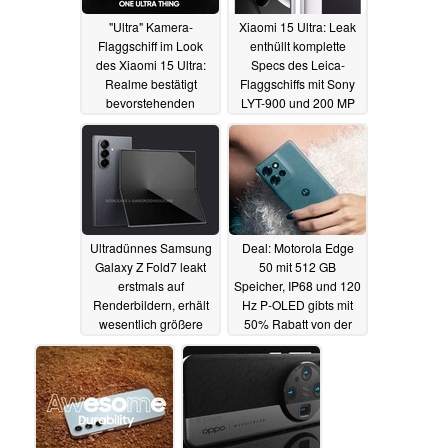
"Ultra" Kamera-
Xiaomi 15 Ultra: Leak
Flaggschiff im Look
enthüllt komplette
des Xiaomi 15 Ultra:
Specs des Leica-
Realme bestätigt
Flaggschiffs mit Sony
bevorstehenden
LYT-900 und 200 MP
Launch
Tele-Kamera
24.02.2025
24.02.2025
Ultradünnes Samsung
Deal: Motorola Edge
Galaxy Z Fold7 leakt
50 mit 512 GB
erstmals auf
Speicher, IP68 und 120
Renderbildern, erhält
Hz P-OLED gibts mit
wesentlich größere
50% Rabatt von der
Displays
UVP zum Bestpreis
24.02.2025
24.02.2025