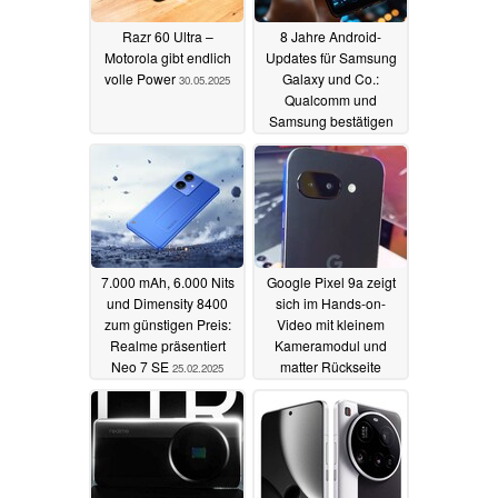
Razr 60 Ultra –
8 Jahre Android-
Motorola gibt endlich
Updates für Samsung
volle Power
Galaxy und Co.:
30.05.2025
Qualcomm und
Samsung bestätigen
erweiterten Support
26.02.2025
7.000 mAh, 6.000 Nits
Google Pixel 9a zeigt
und Dimensity 8400
sich im Hands-on-
zum günstigen Preis:
Video mit kleinem
Realme präsentiert
Kameramodul und
Neo 7 SE
matter Rückseite
25.02.2025
24.02.2025