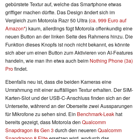
gebürstete Textur auf, welche das Smartphone etwas
griffiger machen dürfte. Das Design ändert sich im
Vergleich zum Motorola Razr 50 Ultra (
ca. 999 Euro auf
Amazon
) kaum, allerdings fügt Motorola offenkundig eine
neuen Button an der linken Seite des Rahmens hinzu. Die
Funktion dieses Knopfs ist noch nicht bekannt, es könnte
sich aber um einen Button zum Aktivieren von AI-Features
handeln, wie man ihn etwa auch beim
Nothing Phone (3a)
Pro
findet.
Ebenfalls neu ist, dass die beiden Kameras eine
Umrahmung mit einer auffälligen Textur erhalten. Der SIM-
Karten-Slot und der USB-C-Anschluss finden sich an der
Unterseite, während an der Oberseite zwei Aussparungen
für Mikrofone zu sehen sind. Ein
Benchmark-Leak
hat
bereits gezeigt, dass Motorola den
Qualcomm
Snapdragon 8s Gen 3
durch den neueren
Qualcomm
Snapdragon 8 Elite
ersetzen wird, wodurch das