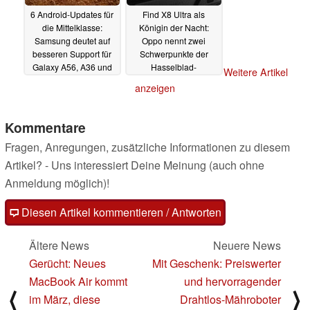
6 Android-Updates für
Find X8 Ultra als
die Mittelklasse:
Königin der Nacht:
Samsung deutet auf
Oppo nennt zwei
besseren Support für
Schwerpunkte der
Galaxy A56, A36 und
Hasselblad-
Weitere Artikel
A26
Flaggschiff-Kamera
24.02.2025
anzeigen
23.02.2025
Kommentare
Fragen, Anregungen, zusätzliche Informationen zu diesem
Artikel? - Uns interessiert Deine Meinung (auch ohne
Anmeldung möglich)!
Diesen Artikel kommentieren / Antworten
Ältere News
Neuere News
Gerücht: Neues
Mit Geschenk: Preiswerter
MacBook Air kommt
und hervorragender
⟨
⟩
im März, diese
Drahtlos-Mähroboter