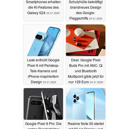
Smartphones erhalten
Schutzhülle bekräftigt
die KI-Features des
brandneues Design
Galaxy S24
des Google-
24.01.2024
Flaggschiffs
24.01.2024
Leak enthüllt Google
Deal: Google Pixel
Pixel 9 mit Periskop-
Buds Pro mit ANC, Qi
Tele-Kamera und
und Bluetooth
iPhone-inspiriertem
Multipoint gibts jetzt für
Design
nur 129 Euro
24.01.2024
24.01.2024
Google Pixel 9 Pro: Die
Realme Note 50 startet
ersten Renderbilder
mit 90 Hz Display und