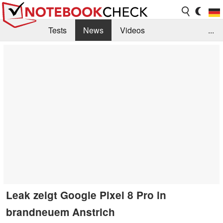
Tests
News
Videos
...
Benchmarks & Tech
Externe Tests
Kaufberatung
Deals
Suche
Jobs
Forum
Leak zeigt Google Pixel 8 Pro in
brandneuem Anstrich