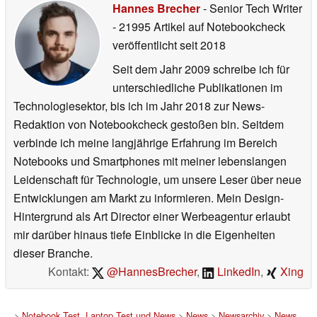
Hannes Brecher
- Senior Tech Writer
- 21995 Artikel auf Notebookcheck
veröffentlicht
seit 2018
Seit dem Jahr 2009 schreibe ich für
unterschiedliche Publikationen im
Technologiesektor, bis ich im Jahr 2018 zur News-
Redaktion von Notebookcheck gestoßen bin. Seitdem
verbinde ich meine langjährige Erfahrung im Bereich
Notebooks und Smartphones mit meiner lebenslangen
Leidenschaft für Technologie, um unsere Leser über neue
Entwicklungen am Markt zu informieren. Mein Design-
Hintergrund als Art Director einer Werbeagentur erlaubt
mir darüber hinaus tiefe Einblicke in die Eigenheiten
dieser Branche.
Kontakt:
@HannesBrecher
,
LinkedIn
,
Xing
>
Notebook Test, Laptop Test und News
>
News
>
Newsarchiv
>
News