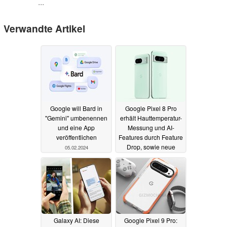
...
Verwandte Artikel
Google will Bard in
Google Pixel 8 Pro
"Gemini" umbenennen
erhält Hauttemperatur-
und eine App
Messung und AI-
veröffentlichen
Features durch Feature
Drop, sowie neue
05.02.2024
Version in Mint
25.01.2024
Galaxy AI: Diese
Google Pixel 9 Pro: