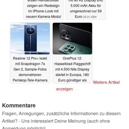
zeigen ein Redesign
5.000 mAh Akku für
im iPhone-Look mit
umgerechnet nur 59
neuem Kamera-Modul
Euro
23.01.2024
23.01.2024
Realme 12 Pro+ leakt
OnePlus 12:
mit Snapdragon 7s
Hasselblad-Flaggschiff
Gen 2, Sample-Fotos
mit 4.500 Nits Display
demonstrieren
startet in Europa, 180
Periskop-Tele-Kamera
Euro günstiger als
Weitere Artikel
Galaxy S24+
23.01.2024
23.01.2024
anzeigen
Kommentare
Fragen, Anregungen, zusätzliche Informationen zu diesem
Artikel? - Uns interessiert Deine Meinung (auch ohne
Anmeldung möglich)!