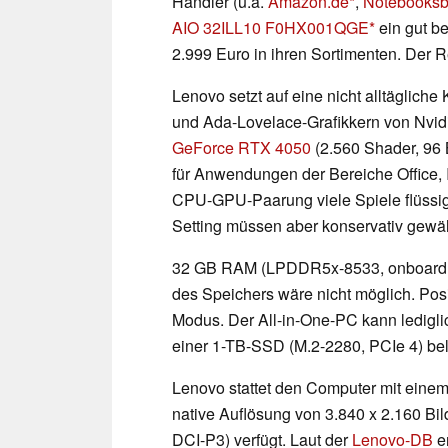
Händler (u.a.
Amazon.de
,
Notebooksbi
AIO 32ILL10 F0HX001QGE
ein gut b
2.999 Euro in ihren Sortimenten. Der Re
Lenovo setzt auf eine nicht alltäglich
und Ada-Lovelace-Grafikkern von Nvid
GeForce RTX 4050
(2.560 Shader, 96
für Anwendungen der Bereiche Office, I
CPU-GPU-Paarung viele Spiele flüssig 
Setting müssen aber konservativ gewä
32 GB RAM (LPDDR5x-8533, onboard, k
des Speichers wäre nicht möglich. Posi
Modus. Der All-in-One-PC kann ledigli
einer 1-TB-SSD (M.2-2280, PCIe 4) bele
Lenovo stattet den Computer mit einem
native Auflösung von 3.840 x 2.160 Bi
DCI-P3) verfügt. Laut der
Lenovo-DB
er