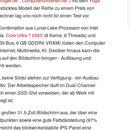
lliger.de
,
Computeruniverse.net
) mit dem
Yoga
estücktes Modell der Reihe zu einem Preis von
chner lag uns noch nicht für einen Test vor.
e Kombination aus Lunar-Lake-Prozessor von Intel
ia.
Core Ultra 7 258V
(8 Kerne, 8 Threads) und
 Bit Bus, 6 GB GDDR6 VRAM) rüsten den Computer
nternet, Multimedia, KI. Darüber hinaus kann die
auf den Bildschirm bringen - Auflösung und
hlt werden.
eine Slots) stehen zur Verfügung - ein Ausbau
tiv: Der Arbeitsspeicher läuft im Dual-Channel-
ch einen SSD-Slot vorweisen, der ab Werk mit
gt ist.
 großen 31.5-Zoll-Bildschirm aus, der über eine
ldpunkten sowie eine gute Farbdarstellung (97%
reicht das blickwinkelstabile IPS-Panel eine