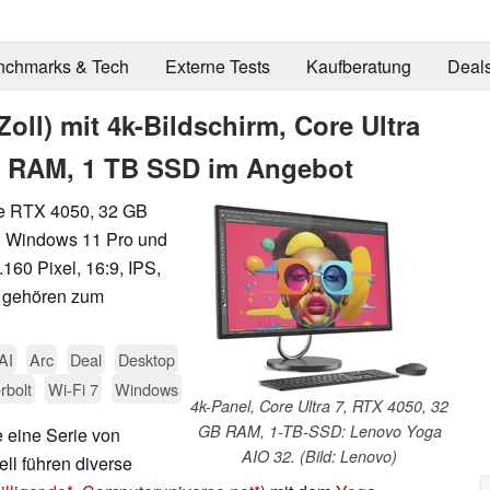
nchmarks & Tech
Externe Tests
Kaufberatung
Deal
oll) mit 4k-Bildschirm, Core Ultra
B RAM, 1 TB SSD im Angebot
ce RTX 4050, 32 GB
7, Windows 11 Pro und
160 Pixel, 16:9, IPS,
 - gehören zum
AI
Arc
Deal
Desktop
rbolt
Wi-Fi 7
Windows
4k-Panel, Core Ultra 7, RTX 4050, 32
GB RAM, 1-TB-SSD: Lenovo Yoga
 eine Serie von
AIO 32. (Bild: Lenovo)
ell führen diverse