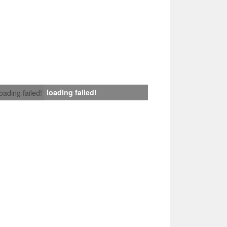
loading failed!
loading failed!