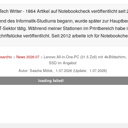
18.02.2025
Tech Writer
- 1864 Artikel auf Notebookcheck veröffentlicht
seit
d des Informatik-Studiums begann, wurde später zur Hauptbesc
T-Sektor tätig. Während meiner Stationen im Printbereich habe i
hriftstücke veröffentlicht. Seit 2012 arbeite ich für Notebookche
sarchiv
>
News 2026-07
> Lenovo All-in-One-PC (31.5 Zoll) mit 4k-Bildschir
SSD im Angebot
Autor: Sascha Mölck, 1.07.2026 (Update: 1.07.2026)
loading failed!