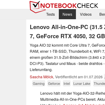
Tests
News
Videos
Be
Lenovo All-in-One-PC (31.5 Z
7, GeForce RTX 4050, 32 G
Yoga AIO 32 kommt mit Core Ultra 7, GeFor
RAM, einer 1-TB-SSD, Thunderbolt 4, WiFi 
einem großen 31.5-Zoll-Bildschirm (3.840 x 2.
DCI-P3). Tastatur und Maus - beide drahtlos
Lieferumfang.
Sascha Mölck
,
Veröffentlicht am
01.07.2026
Gaming
Geforce
Intel
Lunar Lake
Thunde
Lenovo hält mit der Yoga-AIO-32-Reihe
Multimedia-All-in-One-PCs bereit. Aktu