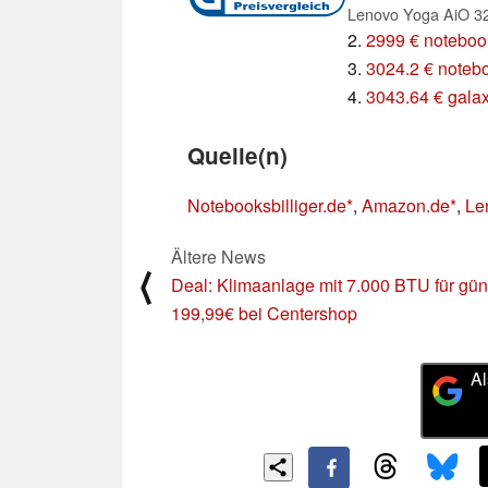
2.
2999 € notebook
3.
3024.2 € notebo
4.
3043.64 € gala
Quelle(n)
Notebooksbilliger.de
,
Amazon.de
,
Le
Ältere News
⟨
Deal: Klimaanlage mit 7.000 BTU für gün
199,99€ bei Centershop
Al