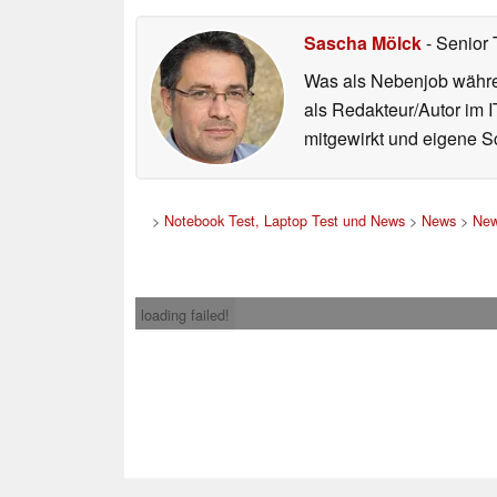
Sascha Mölck
- Senior 
Was als Nebenjob währen
als Redakteur/Autor im I
mitgewirkt und eigene Sc
>
Notebook Test, Laptop Test und News
>
News
>
New
loading failed!