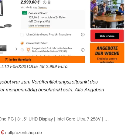
LL10 F0HX001QGE für 2.999 Euro.
ebot war zum Veröffentlichungszeitpunkt des
h oder mengenmäßig beschränkt sein. Alle Angaben
Lenovo Yoga All in One PC | 31.5" UHD Display | Intel Core Ultra 7 258V | 32GB RAM | 1TB SSD | NVIDIA GeForce RTX 4050 | Windows 11 Pro | QWERTZ | grau | inkl. Tastatur & Maus | 2 Jahre Premium Care
 €
nullprozentshop.de