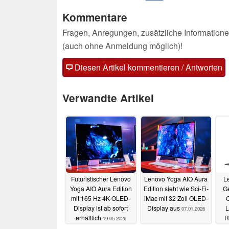
Kommentare
Fragen, Anregungen, zusätzliche Informatione
(auch ohne Anmeldung möglich)!
Diesen Artikel kommentieren / Antworten
Verwandte Artikel
Futuristischer Lenovo
Lenovo Yoga AIO Aura
L
Yoga AIO Aura Edition
Edition sieht wie Sci-Fi-
Ge
mit 165 Hz 4K-OLED-
iMac mit 32 Zoll OLED-
Display ist ab sofort
Display aus
L
07.01.2026
erhältlich
R
19.05.2026