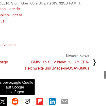
Lenovo Yoga AiO 32ILL10, Storm Grey, Core Ultra 7 258V, 32GB RAM, 1TB SSD, GeForce RTX 4050, DE (F0HX001QGE)
sbilliger.de
oksbilliger.at
xus
novo.com
Neuere News
⟩
stige
BMW iX5 SUV bietet 700 km EPA-
Reichweite und „Made-in-USA“-Status
s bevorzugte Quelle
auf Google
hinzufügen