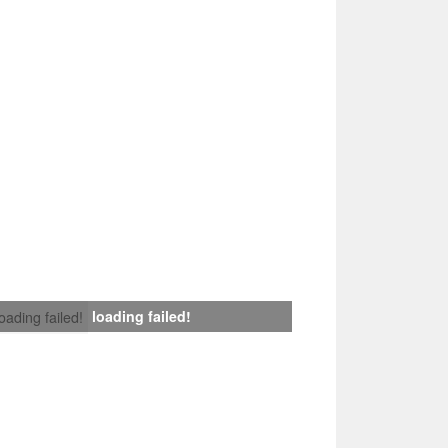
loading failed!
loading failed!