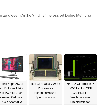
n zu diesem Artikel? - Uns interessiert Deine Meinung
enovo Yoga AIO 9i
Intel Core Ultra 7 258V
NVIDIA GeForce RTX
n 10: Edler All-in-
Prozessor -
4050 Laptop GPU
One-PC mit Lunar
Benchmarks und
Grafikkarte -
ake und GeForce
Specs
Benchmarks und
25.09.2024
TX als Alternative
Spezifikationen
zum Apple iMac
19.12.2022