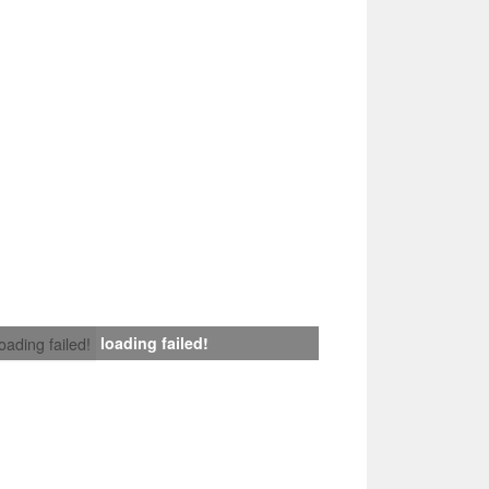
loading failed!
loading failed!