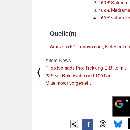
2.
169 € Saturn.d
3.
169 € Mediama
4.
169 € saturn-
Quelle(n)
Amazon.de
,
Lenovo.com
,
Notebookch
Ältere News
Fiido Nomads Pro: Trekking-E-Bike mit
⟨
225 km Reichweite und 100 Nm
Mittelmotor vorgestellt
Al