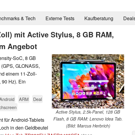
nchmarks & Tech
Externe Tests
Kaufberatung
Deal
oll) mit Active Stylus, 8 GB RAM,
 im Angebot
ensity-SoC, 8 GB
ul (GPS, GLONASS,
nd einem 11-Zoll-
 90 Hz). Ein
Android
ARM
Deal
chscreen
Active Stylus, 2.5k-Panel, 128 GB
Flash, 8 GB RAM: Lenovo Idea Tab.
 für Android-Tablets
(Bild: Marcus Herbrich)
 Loch in den Geldbeutel