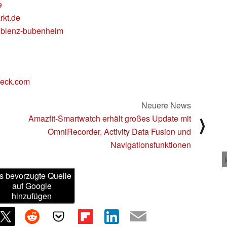
e
rkt.de
koblenz-bubenheim
eck.com
Neuere News
Amazfit-Smartwatch erhält großes Update mit
⟩
OmniRecorder, Activity Data Fusion und
Navigationsfunktionen
s bevorzugte Quelle
auf Google
hinzufügen