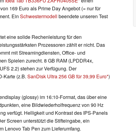
em
Idea Tab TB336FU ZAFR0405SE
einen
von 169 Euro als Prime Day Angebot (= nur für
ment. Ein
Schwestermodell
beendete unseren Test
tet eine solide Rechenleistung für den
eistungsstärksten Prozessoren zählt er nicht. Das
t mit Streamingdiensten, Office- und
en Spielen zurecht. 8 GB RAM (LPDDR4x,
UFS 2.2) stehen zur Verfügung. Der
D-Karte (z.B.
SanDisk Ultra 256 GB für 39,99 Euro
)
endisplay (glossy) im 16:10-Format, das über eine
ldpunkten, eine Bildwiederholfrequenz von 90 Hz
ung verfügt. Helligkeit und Kontrast des IPS-Panels
r Screen unterstützt die Stifteingabe, ein
dem Lenovo Tab Pen zum Lieferumfang.