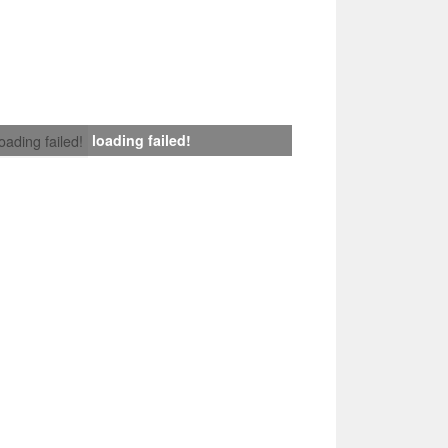
loading failed!
loading failed!