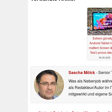
Extrem günsti
Android-Tablet m
mattem Screen & S
Test Lenovo Ide
06.09.2025
Sascha Mölck
- Senior 
Was als Nebenjob währen
als Redakteur/Autor im I
mitgewirkt und eigene Sc