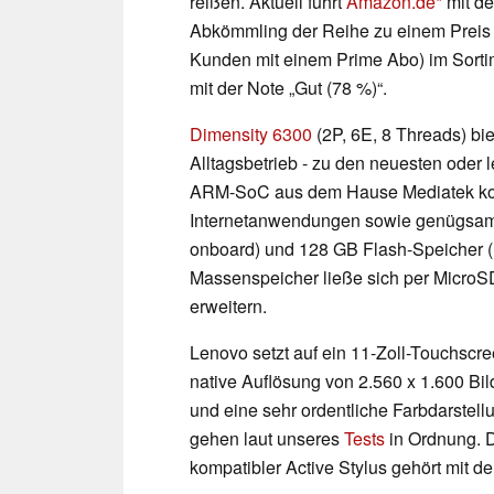
reißen. Aktuell führt
Amazon.de
mit d
Abkömmling der Reihe zu einem Preis 
Kunden mit einem Prime Abo) im Sorti
mit der Note „Gut (78 %)“.
Dimensity 6300
(2P, 6E, 8 Threads) bie
Alltagsbetrieb - zu den neuesten oder l
ARM-SoC aus dem Hause Mediatek komm
Internetanwendungen sowie genügsam
onboard) und 128 GB Flash-Speicher (
Massenspeicher ließe sich per MicroS
erweitern.
Lenovo setzt auf ein 11-Zoll-Touchscre
native Auflösung von 2.560 x 1.600 Bi
und eine sehr ordentliche Farbdarstell
gehen laut unseres
Tests
in Ordnung. De
kompatibler Active Stylus gehört mit 