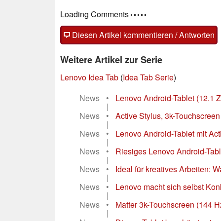
Loading Comments
Diesen Artikel kommentieren / Antworten
Weitere Artikel zur Serie
Lenovo Idea Tab
(
Idea Tab Serie
)
News
•
Lenovo Android-Tablet (12.1 Zo
|
News
•
Active Stylus, 3k-Touchscreen
|
News
•
Lenovo Android-Tablet mit Act
|
News
•
Riesiges Lenovo Android-Table
|
News
•
Ideal für kreatives Arbeiten: 
|
News
•
Lenovo macht sich selbst Konku
|
News
•
Matter 3k-Touchscreen (144 Hz
|