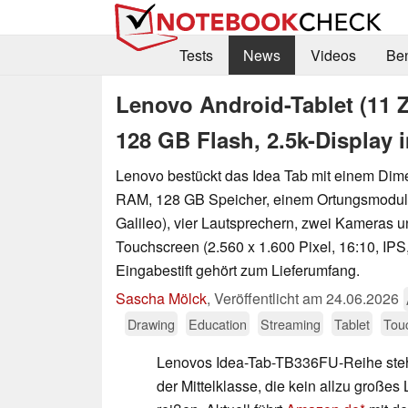
Tests
News
Videos
Be
Lenovo Android-Tablet (11 Z
128 GB Flash, 2.5k-Display
Lenovo bestückt das Idea Tab mit einem Dim
RAM, 128 GB Speicher, einem Ortungsmod
Galileo), vier Lautsprechern, zwei Kameras u
Touchscreen (2.560 x 1.600 Pixel, 16:10, IPS,
Eingabestift gehört zum Lieferumfang.
Sascha Mölck
,
Veröffentlicht am
24.06.2026
Drawing
Education
Streaming
Tablet
Tou
Lenovos Idea-Tab-TB336FU-Reihe steht
der Mittelklasse, die kein allzu großes