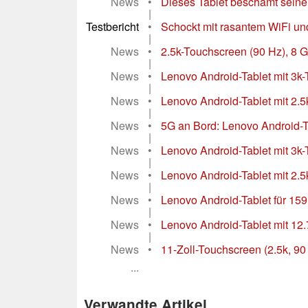
News
•
Dieses Tablet beschämt sein
|
Testbericht
•
Schockt mit rasantem WiFi und 
|
News
•
2.5k-Touchscreen (90 Hz), 8 G
|
News
•
Lenovo Android-Tablet mit 3k
|
News
•
Lenovo Android-Tablet mit 2.
|
News
•
5G an Bord: Lenovo Android-Ta
|
News
•
Lenovo Android-Tablet mit 3k-
|
News
•
Lenovo Android-Tablet mit 2.5k
|
News
•
Lenovo Android-Tablet für 159 
|
News
•
Lenovo Android-Tablet mit 12.
|
News
•
11-Zoll-Touchscreen (2.5k, 90
...
Verwandte Artikel