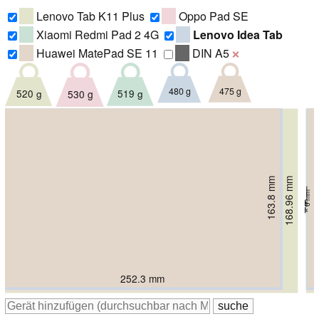
Lenovo Tab K11 Plus
Oppo Pad SE
Xiaomi Redmi Pad 2 4G
Lenovo Idea Tab
Huawei MatePad SE 11
DIN A5
❌
475 g
480 g
520 g
519 g
530 g
166.04 mm
166.15 mm
168.96 mm
163.8 mm
167 mm
7.36 mm
6.99 mm
7.15 mm
7.4 mm
6 mm
252.3 mm
254.58 mm
254.59 mm
255 mm
268.7 mm