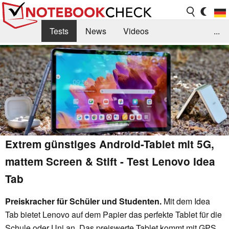
Tests
News
Videos
...
Benchmarks & Tech
Externe Tests
Kaufberatung
Deals
Suche
Jobs
Forum
Extrem günstiges Android-Tablet mit 5G,
mattem Screen & Stift - Test Lenovo Idea
Tab
Preiskracher für Schüler und Studenten.
Mit dem Idea
Tab bietet Lenovo auf dem Papier das perfekte Tablet für die
Schule oder Uni an. Das preiswerte Tablet kommt mit GPS,