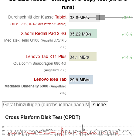
runs)
Durchschnitt der Klasse
Tablet
38.8
MB/s
+30%
(
10.2 - 79.2, n=42, der letzten 2 Jahre
)
Xiaomi Redmi Pad 2 4G
35.22
MB/s
+18%
Mediatek Helio G100
(Angelbird AV Pro
V60)
Lenovo Tab K11 Plus
34.1
MB/s
+14%
Qualcomm Snapdragon 680 4G
(Angelbird V60)
Lenovo Idea Tab
29.9
MB/s
Mediatek Dimensity 6300
(Angelbird
V60)
Cross Platform Disk Test (CPDT)
85
80
75