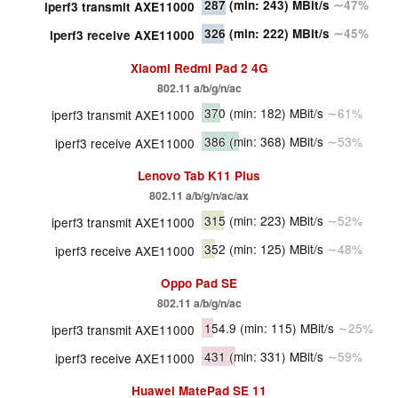
287
(min: 243)
MBit/s
∼47%
iperf3 transmit AXE11000
326
(min: 222)
MBit/s
∼45%
iperf3 receive AXE11000
Xiaomi Redmi Pad 2 4G
802.11 a/b/g/n/ac
370
(min: 182)
MBit/s
∼61%
iperf3 transmit AXE11000
386
(min: 368)
MBit/s
∼53%
iperf3 receive AXE11000
Lenovo Tab K11 Plus
802.11 a/b/g/n/ac/ax
315
(min: 223)
MBit/s
∼52%
iperf3 transmit AXE11000
352
(min: 125)
MBit/s
∼48%
iperf3 receive AXE11000
Oppo Pad SE
802.11 a/b/g/n/ac
154.9
(min: 115)
MBit/s
∼25%
iperf3 transmit AXE11000
431
(min: 331)
MBit/s
∼59%
iperf3 receive AXE11000
Huawei MatePad SE 11