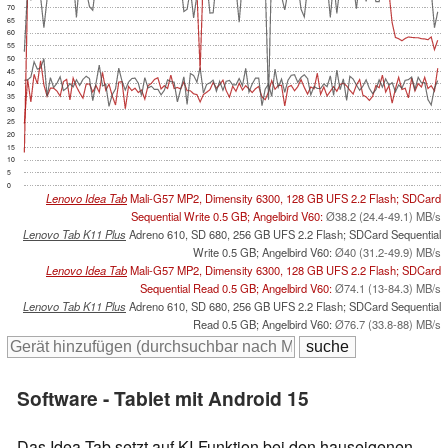
70
65
60
55
50
45
40
35
30
25
20
15
10
5
0
Lenovo Idea Tab
Mali-G57 MP2, Dimensity 6300, 128 GB UFS 2.2 Flash; SDCard
Sequential Write 0.5 GB; Angelbird V60:
Ø38.2 (24.4-49.1) MB/s
Lenovo Tab K11 Plus
Adreno 610, SD 680, 256 GB UFS 2.2 Flash; SDCard Sequential
Write 0.5 GB; Angelbird V60:
Ø40 (31.2-49.9) MB/s
Lenovo Idea Tab
Mali-G57 MP2, Dimensity 6300, 128 GB UFS 2.2 Flash; SDCard
Sequential Read 0.5 GB; Angelbird V60:
Ø74.1 (13-84.3) MB/s
Lenovo Tab K11 Plus
Adreno 610, SD 680, 256 GB UFS 2.2 Flash; SDCard Sequential
Read 0.5 GB; Angelbird V60:
Ø76.7 (33.8-88) MB/s
Software - Tablet mit Android 15
Das Idea Tab setzt auf KI-Funktion bei den hauseigenen