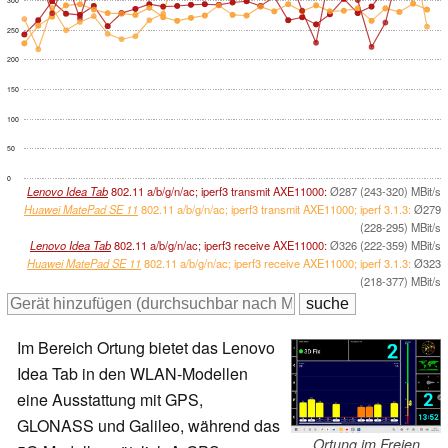
250
200
150
100
50
0
Lenovo Idea Tab
802.11 a/b/g/n/ac; iperf3 transmit AXE11000:
Ø287 (243-320) MBit/s
Huawei MatePad SE 11
802.11 a/b/g/n/ac; iperf3 transmit AXE11000; iperf 3.1.3:
Ø279
(228-295) MBit/s
Lenovo Idea Tab
802.11 a/b/g/n/ac; iperf3 receive AXE11000:
Ø326 (222-359) MBit/s
Huawei MatePad SE 11
802.11 a/b/g/n/ac; iperf3 receive AXE11000; iperf 3.1.3:
Ø323
(218-377) MBit/s
Im Bereich Ortung bietet das Lenovo
Idea Tab in den WLAN-Modellen
eine Ausstattung mit GPS,
GLONASS und Galileo, während das
Ortung im Freien