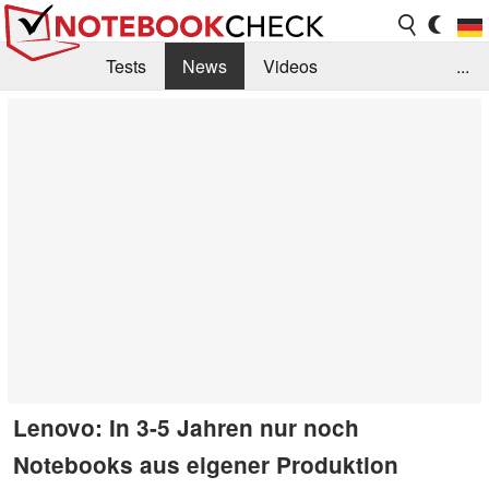
Tests
News
Videos
...
Benchmarks & Tech
Externe Tests
Kaufberatung
Deals
Suche
Jobs
Forum
Lenovo: In 3-5 Jahren nur noch
Notebooks aus eigener Produktion