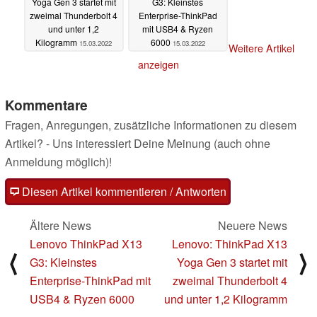
Yoga Gen 3 startet mit
G3: Kleinstes
zweimal Thunderbolt 4
Enterprise-ThinkPad
und unter 1,2
mit USB4 & Ryzen
Kilogramm
6000
15.03.2022
15.03.2022
Weitere Artikel
anzeigen
Kommentare
Fragen, Anregungen, zusätzliche Informationen zu diesem
Artikel? - Uns interessiert Deine Meinung (auch ohne
Anmeldung möglich)!
Diesen Artikel kommentieren / Antworten
Ältere News
Neuere News
Lenovo ThinkPad X13
Lenovo: ThinkPad X13
⟨
⟩
G3: Kleinstes
Yoga Gen 3 startet mit
Enterprise-ThinkPad mit
zweimal Thunderbolt 4
USB4 & Ryzen 6000
und unter 1,2 Kilogramm