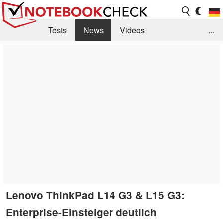
Tests
News
Videos
...
Benchmarks & Tech
Externe Tests
Kaufberatung
Deals
Suche
Jobs
Forum
Lenovo ThinkPad L14 G3 & L15 G3:
Enterprise-Einsteiger deutlich