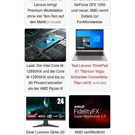
Lenovo bringt
GeForce GTX 1000
Premium-Workstation
und neuer, AMD nennt
ohne viel Tam-Tam auf
Details zur
den Markt
Funktionsweise
27.04.2022
24.03.2022
Leak: Der Intel Core i9-
Test Lenovo ThinkPad
12950HX und der Core
X1 Titanium Yoga:
i9-12900HX sind bis zu
Schlanker Convertible-
60 Prozent schneller
Titan mit i5
19.03.2022
als der AMD Ryzen 9
6900HX
22.03.2022
Deal | Lenovo G24e-20
AMD veröffentlicht