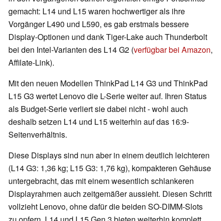
gemacht: L14 und L15 waren hochwertiger als ihre
Vorgänger L490 und L590, es gab erstmals bessere
Display-Optionen und dank Tiger-Lake auch Thunderbolt
bei den Intel-Varianten des L14 G2 (
verfügbar bei Amazon
,
Affilate-Link).
Mit den neuen Modellen ThinkPad L14 G3 und ThinkPad
L15 G3 wertet Lenovo die L-Serie weiter auf. Ihren Status
als Budget-Serie verliert sie dabei nicht - wohl auch
deshalb setzen L14 und L15 weiterhin auf das 16:9-
Seitenverhältnis.
Diese Displays sind nun aber in einem deutlich leichteren
(L14 G3: 1,36 kg; L15 G3: 1,76 kg), kompakteren Gehäuse
untergebracht, das mit einem wesentlich schlankeren
Displayrahmen auch zeitgemäßer aussieht. Diesen Schritt
vollzieht Lenovo, ohne dafür die beiden SO-DIMM-Slots
zu opfern. L14 und L15 Gen 3 bieten weiterhin komplett