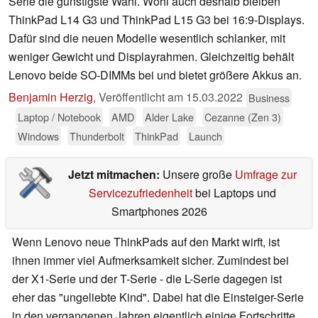
Serie die günstigste Wahl. Wohl auch deshalb bleiben
ThinkPad L14 G3 und ThinkPad L15 G3 bei 16:9-Displays.
Dafür sind die neuen Modelle wesentlich schlanker, mit
weniger Gewicht und Displayrahmen. Gleichzeitig behält
Lenovo beide SO-DIMMs bei und bietet größere Akkus an.
Benjamin Herzig
,
Veröffentlicht am
15.03.2022
Business
Laptop / Notebook
AMD
Alder Lake
Cezanne (Zen 3)
Windows
Thunderbolt
ThinkPad
Launch
Jetzt mitmachen:
Unsere große
Umfrage zur
Servicezufriedenheit
bei Laptops und
Smartphones 2026
Wenn Lenovo neue ThinkPads auf den Markt wirft, ist
ihnen immer viel Aufmerksamkeit sicher. Zumindest bei
der X1-Serie und der T-Serie - die L-Serie dagegen ist
eher das "ungeliebte Kind". Dabei hat die Einsteiger-Serie
in den vergangenen Jahren eigentlich einige Fortschritte