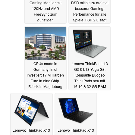
Gaming Monitor mit
RSR mit bis zu dreimal
120Hz und AMD
besserer Gaming-
FreeSync zum
Performance für alle
günstigen
Spiele, FSR 2.0 sagt
Angebotspreis von 132
DLSS den Kampf an
Euro bei Amazon
18.03.2022
18.03.2022
CPUs made in
Lenovo ThinkPad L13
Germany: Intel
G3 & L13 Yoga G3:
investiert 17 Milliarden
Kompakte Budget-
Euro in eine Chip-
ThinkPads neu mit
Fabrik in Magdeburg
16:10 & 32 GB RAM
15.03.2022
15.03.2022
Lenovo: ThinkPad X13
Lenovo ThinkPad X13