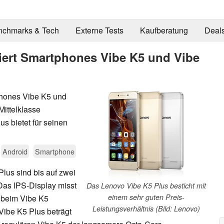
nchmarks & Tech
Externe Tests
Kaufberatung
Deal
iert Smartphones Vibe K5 und Vibe
hones Vibe K5 und
Mittelklasse
s bietet für seinen
Android
Smartphone
lus sind bis auf zwei
as IPS-Display misst
Das Lenovo Vibe K5 Plus besticht mit
einem sehr guten Preis-
t beim Vibe K5
Leistungsverhältnis (Bild: Lenovo)
 Vibe K5 Plus beträgt