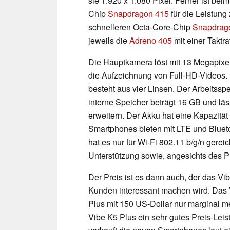
sie 1.920 x 1.080 Pixel. Ferner ist be
Chip
Snapdragon 415
für die Leistung
schnelleren Octa-Core-Chip
Snapdrag
jeweils die
Adreno 405
mit einer Taktr
Die Hauptkamera löst mit 13 Megapixeln
die Aufzeichnung von Full-HD-Videos. 
besteht aus vier Linsen. Der Arbeitss
interne Speicher beträgt 16 GB und lä
erweitern. Der Akku hat eine Kapazitä
Smartphones bieten mit LTE und Blueto
hat es nur für Wi-Fi 802.11 b/g/n gerei
Unterstützung sowie, angesichts des Pr
Der Preis ist es dann auch, der das Vib
Kunden interessant machen wird. Das 
Plus mit 150 US-Dollar nur marginal me
Vibe K5 Plus ein sehr gutes Preis-Leis