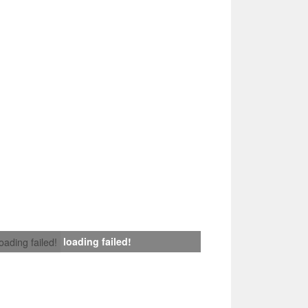
loading failed!
loading failed!