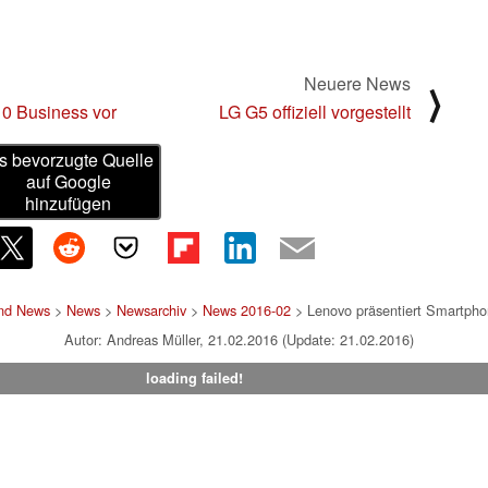
Neuere News
⟩
 10 Business vor
LG G5 offiziell vorgestellt
s bevorzugte Quelle
auf Google
hinzufügen
und News
>
News
>
Newsarchiv
>
News 2016-02
> Lenovo präsentiert Smartpho
Autor: Andreas Müller, 21.02.2016 (Update: 21.02.2016)
loading failed!