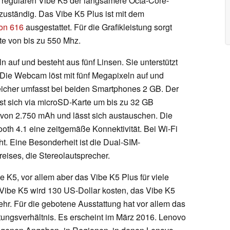
im regulären Vibe K5 der langsamere Octa-Core-
 zuständig. Das Vibe K5 Plus ist mit dem
on 616
ausgestattet. Für die Grafikleistung sorgt
ate von bis zu 550 Mhz.
 auf und besteht aus fünf Linsen. Sie unterstützt
Die Webcam löst mit fünf Megapixeln auf und
peicher umfasst bei beiden Smartphones 2 GB. Der
sst sich via microSD-Karte um bis zu 32 GB
t von 2.750 mAh und lässt sich austauschen. Die
oth 4.1 eine zeitgemäße Konnektivität. Bei Wi-Fi
cht. Eine Besonderheit ist die Dual-SIM-
eises, die Stereolautsprecher.
e K5, vor allem aber das Vibe K5 Plus für viele
Vibe K5 wird 130 US-Dollar kosten, das Vibe K5
hr. Für die gebotene Ausstattung hat vor allem das
tungsverhältnis. Es erscheint im März 2016. Lenovo