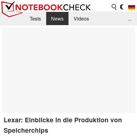
Tests
News
Videos
...
Benchmarks & Tech
Externe Tests
Kaufberatung
Deals
Suche
Jobs
Forum
Lexar: Einblicke in die Produktion von
Speicherchips