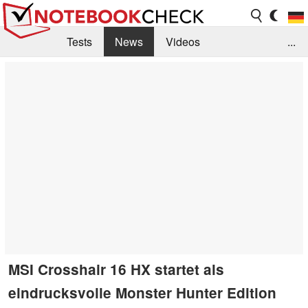
Tests
News
Videos
...
Benchmarks & Tech
Externe Tests
Kaufberatung
Deals
Suche
Jobs
Forum
MSI Crosshair 16 HX startet als
eindrucksvolle Monster Hunter Edition