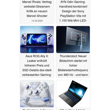
Marvel Rivals: Vertrag
AYN Odin Gaming-
verbietet Streamern
Handheld kombiniert
Kritik an neuem
Design der Sony
Marvel-Shooter
PlayStation Vita mit
1.100 Nits Mini-LED-
14.05.2024
Display
14.05.2024
Asus ROG Ally X:
Thunderobot: Neuer
Leaker enthüllt
Bildschirm startet mit
höheren Preis und
hoher
SSD-Details des stark
Bildwiederholfrequenz
verbesserten Gaming-
von 480 Hz - und kann
Handhelds
auch 4K-Auflösung
13.05.2024
zeigen
12.05.2024