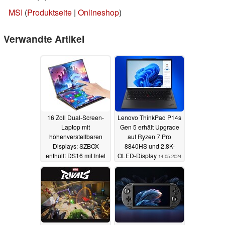
MSI
(
Produktseite
|
Onlineshop
)
Verwandte Artikel
16 Zoll Dual-Screen-
Lenovo ThinkPad P14s
Laptop mit
Gen 5 erhält Upgrade
höhenverstellbaren
auf Ryzen 7 Pro
Displays: SZBOX
8840HS und 2,8K-
enthüllt DS16 mit Intel
OLED-Display
14.05.2024
Core i7-1260P
15.05.2024