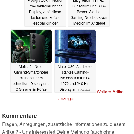
Flydigi Apex 4: Neuer
Mit großem 144 Hz-
Pro-Controller bringt
Bildschirm und RTX-
Display, zusätzliche
Power: Aldi hat
Tasten und Force-
Gaming-Notebook von
Feedback in den
Medion im Angebot
Triggern mit
12.05.2024
11.05.2024
Meizu 21 Note:
Major X20: Aldi bietet
Gaming-Smartphone
starkes Gaming-
mit besonders
Notebook mit RTX
schnellem Display und
4070 und 240 Hz-
OIS startet in Kürze
Display an
11.05.2024
Weitere Artikel
11.05.2024
anzeigen
Kommentare
Fragen, Anregungen, zusätzliche Informationen zu diesem
Artikel? - Uns interessiert Deine Meinung (auch ohne