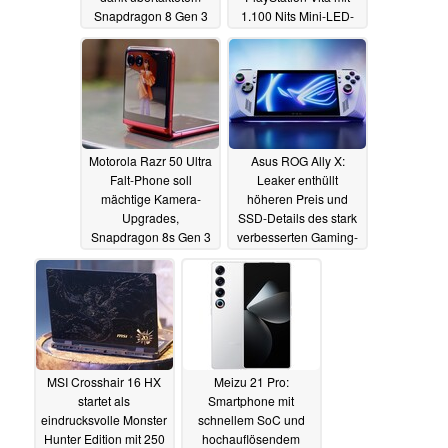
Snapdragon 8 Gen 3
1.100 Nits Mini-LED-
Leading Version
Display
14.05.2024
03.07.2024
Motorola Razr 50 Ultra
Asus ROG Ally X:
Falt-Phone soll
Leaker enthüllt
mächtige Kamera-
höheren Preis und
Upgrades,
SSD-Details des stark
Snapdragon 8s Gen 3
verbesserten Gaming-
und IPX8 erhalten
Handhelds
13.05.2024
13.05.2024
MSI Crosshair 16 HX
Meizu 21 Pro:
startet als
Smartphone mit
eindrucksvolle Monster
schnellem SoC und
Hunter Edition mit 250
hochauflösendem