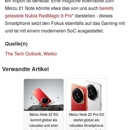
ein Import ist denkbar. Eine mögliche Alternative zum
Meizu 21 Note könnte etwa das von uns auch
bereits
getestete
Nubia RedMagic 9 Pro
darstellen - dieses
Smartphone setzt den Fokus ebenfalls auf das Gaming mit
und ist mit einem moderneren SoC ausgestattet.
Quelle(n)
The Tech Outlook
,
Weibo
Verwandte Artikel
Meizu Note 22 5G
Meizu Note 22 Pro 5G
kommt global als
startet global als
robustes und eher
robustes Smartphone