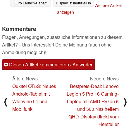
Euro Launch-Rabatt
Display ist inoffiziell in
Weitere Artikel
Europa zu haben
13.05.2024
anzeigen
07.05.2024
Kommentare
Fragen, Anregungen, zusätzliche Informationen zu diesem
Artikel? - Uns interessiert Deine Meinung (auch ohne
Anmeldung möglich)!
Diesen Artikel kommentieren / Antworten
Ältere News
Neuere News
Oukitel OT5S: Neues
Bestpreis-Deal: Lenovo
Android-Tablet mit
Legion 5 Pro 16 Gaming-
⟨
⟩
Widevine L1 und
Laptop mit AMD Ryzen 5
Mobilfunk
und 500 Nits hellem
QHD-Display direkt vom
Hersteller