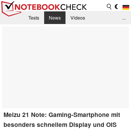
Tests
News
Videos
...
Benchmarks & Tech
Externe Tests
Kaufberatung
Deals
Suche
Jobs
Forum
Meizu 21 Note: Gaming-Smartphone mit
besonders schnellem Display und OIS