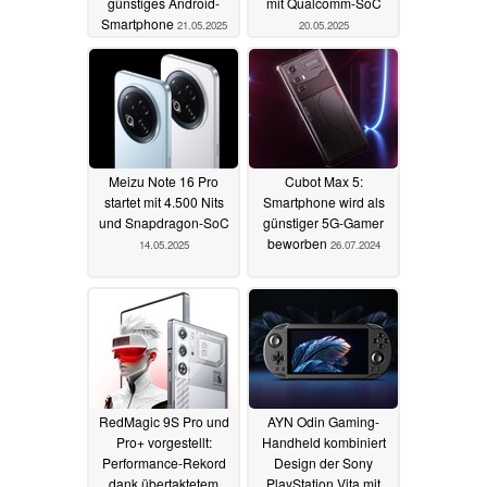
günstiges Android-
mit Qualcomm-SoC
Smartphone
21.05.2025
20.05.2025
Meizu Note 16 Pro
Cubot Max 5:
startet mit 4.500 Nits
Smartphone wird als
und Snapdragon-SoC
günstiger 5G-Gamer
beworben
14.05.2025
26.07.2024
RedMagic 9S Pro und
AYN Odin Gaming-
Pro+ vorgestellt:
Handheld kombiniert
Performance-Rekord
Design der Sony
dank übertaktetem
PlayStation Vita mit