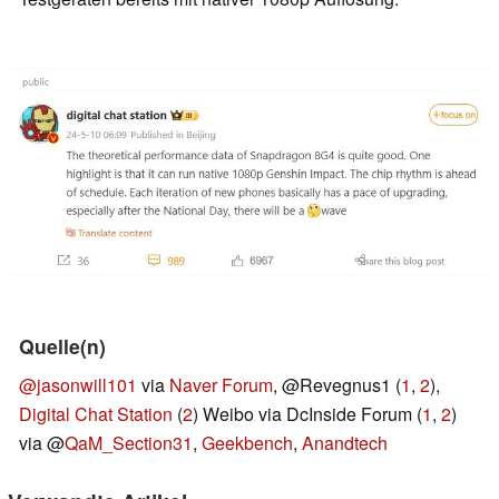
Quelle(n)
@jasonwill101
via
Naver Forum
, @Revegnus1 (
1
,
2
),
Digital Chat Station
(
2
) Weibo via DcInside Forum (
1
,
2
)
via @
QaM_Section31
,
Geekbench
,
Anandtech