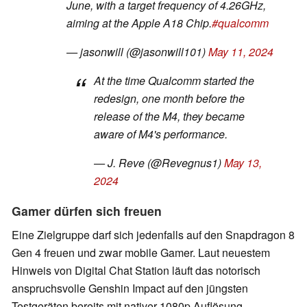
June, with a target frequency of 4.26GHz,
aiming at the Apple A18 Chip.
#qualcomm
— jasonwill (@jasonwill101)
May 11, 2024
At the time Qualcomm started the
redesign, one month before the
release of the M4, they became
aware of M4's performance.
— J. Reve (@Revegnus1)
May 13,
2024
Gamer dürfen sich freuen
Eine Zielgruppe darf sich jedenfalls auf den Snapdragon 8
Gen 4 freuen und zwar mobile Gamer. Laut neuestem
Hinweis von Digital Chat Station läuft das notorisch
anspruchsvolle Genshin Impact auf den jüngsten
Testgeräten bereits mit nativer 1080p Auflösung.