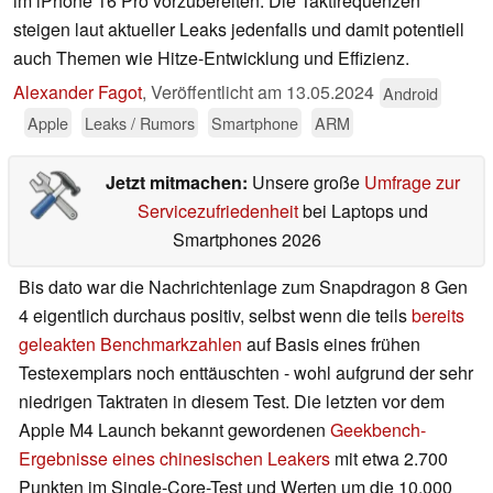
im iPhone 16 Pro vorzubereiten. Die Taktfrequenzen
steigen laut aktueller Leaks jedenfalls und damit potentiell
auch Themen wie Hitze-Entwicklung und Effizienz.
Alexander Fagot
,
Veröffentlicht am
13.05.2024
Android
Apple
Leaks / Rumors
Smartphone
ARM
Jetzt mitmachen:
Unsere große
Umfrage zur
Servicezufriedenheit
bei Laptops und
Smartphones 2026
Bis dato war die Nachrichtenlage zum Snapdragon 8 Gen
4 eigentlich durchaus positiv, selbst wenn die teils
bereits
geleakten Benchmarkzahlen
auf Basis eines frühen
Testexemplars noch enttäuschten - wohl aufgrund der sehr
niedrigen Taktraten in diesem Test. Die letzten vor dem
Apple M4 Launch bekannt gewordenen
Geekbench-
Ergebnisse eines chinesischen Leakers
mit etwa 2.700
Punkten im Single-Core-Test und Werten um die 10.000