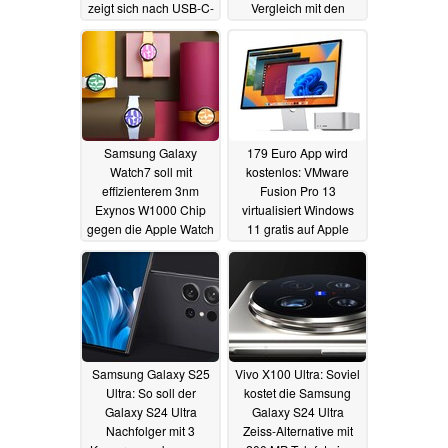
zeigt sich nach USB-C-
Vergleich mit den
Bruch von Innen
Vorgängern
16.05.2024
16.05.2024
Samsung Galaxy
179 Euro App wird
Watch7 soll mit
kostenlos: VMware
effizienterem 3nm
Fusion Pro 13
Exynos W1000 Chip
virtualisiert Windows
gegen die Apple Watch
11 gratis auf Apple
antreten
MacBook und Co.
15.05.2024
14.05.2024
Samsung Galaxy S25
Vivo X100 Ultra: Soviel
Ultra: So soll der
kostet die Samsung
Galaxy S24 Ultra
Galaxy S24 Ultra
Nachfolger mit 3
Zeiss-Alternative mit