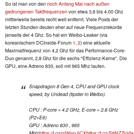
So ist man von den
noch Anfang Mai nach außen
gedrungenen Taktfrequenzen
von etwa 3,6 bis 4.00 Ghz
mittlerweile bereits recht weit entfernt. Viele Posts der
letzten Stunden deuten eher auf neue Frequenzrekorde
jenseits der 4 Ghz. So hat ein Weibo-Leaker (via
koreanischem DCInside-Forum
1
,
2
) eine aktuelle
Maximalfrequenz von 4,2 Ghz für das Performance-Core-
Duo genannt, 2,8 Ghz für die sechs "Effizienz-Kerne". Die
GPU, eine Adreno 830, soll mit 965 Mhz laufen.
Snapdragon 8 Gen 4, CPU and GPU clock
speed, by Undead (tipster in Weibo).
CPU : P-core = 4.2 GHz, E-core = 2.8 GHz
(P2+E6)
GPU : Adreno 830 , 965
MHz
https://t.co/o5t6ypJjCX
https://t.co/S8NZZvVta