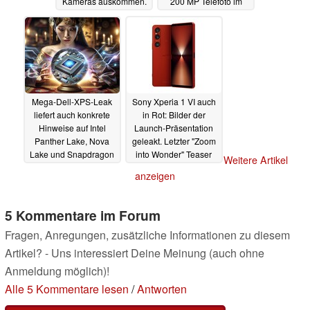
Kameras auskommen.
200 MP Telefoto im
Leaker widerspricht
Import nach Europa
14.05.2024
14.05.2024
Mega-Dell-XPS-Leak
Sony Xperia 1 VI auch
liefert auch konkrete
in Rot: Bilder der
Hinweise auf Intel
Launch-Präsentation
Panther Lake, Nova
geleakt. Letzter "Zoom
Lake und Snapdragon
into Wonder" Teaser
Weitere Artikel
X Elite Zukunft
vor dem Start
14.05.2024
14.05.2024
anzeigen
5 Kommentare im Forum
Fragen, Anregungen, zusätzliche Informationen zu diesem
Artikel? - Uns interessiert Deine Meinung (auch ohne
Anmeldung möglich)!
Alle 5 Kommentare lesen
/
Antworten