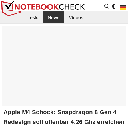
Tests
News
Videos
...
Benchmarks & Tech
Externe Tests
Kaufberatung
Deals
Suche
Jobs
Forum
Apple M4 Schock: Snapdragon 8 Gen 4
Redesign soll offenbar 4,26 Ghz erreichen