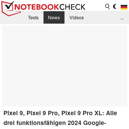
Tests
News
Videos
...
Benchmarks & Tech
Externe Tests
Kaufberatung
Deals
Suche
Jobs
Forum
Pixel 9, Pixel 9 Pro, Pixel 9 Pro XL: Alle
drei funktionsfähigen 2024 Google-