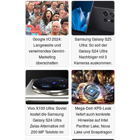
Google I/O 2024:
Samsung Galaxy S25
Langeweile und
Ultra: So soll der
verwirrendes Gemini-
Galaxy S24 Ultra
Marketing
Nachfolger mit 3
überschatten
Kameras auskommen.
spannende AI und
Leaker widerspricht
Google-News
15.05.2024
14.05.2024
Vivo X100 Ultra: Soviel
Mega-Dell-XPS-Leak
kostet die Samsung
liefert auch konkrete
Galaxy S24 Ultra
Hinweise auf Intel
Zeiss-Alternative mit
Panther Lake, Nova
200 MP Telefoto im
Lake und Snapdragon
Import nach Europa
X Elite Zukunft
14.05.2024