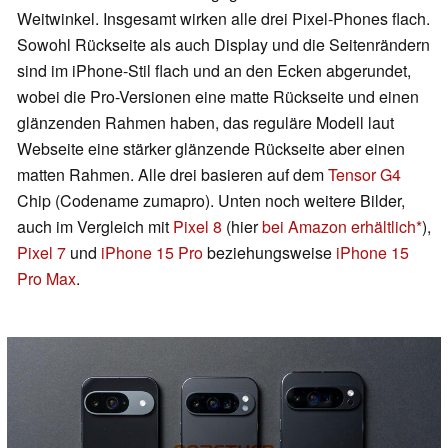
Weitwinkel. Insgesamt wirken alle drei Pixel-Phones flach.
Sowohl Rückseite als auch Display und die Seitenrändern
sind im iPhone-Stil flach und an den Ecken abgerundet,
wobei die Pro-Versionen eine matte Rückseite und einen
glänzenden Rahmen haben, das reguläre Modell laut
Webseite eine stärker glänzende Rückseite aber einen
matten Rahmen. Alle drei basieren auf dem
Tensor G4
Chip (Codename zumapro). Unten noch weitere Bilder,
auch im Vergleich mit
Pixel 8
(hier
bei Amazon erhältlich
),
Pixel 7
und
iPhone 15 Pro
beziehungsweise
iPhone 15
Pro Max
.