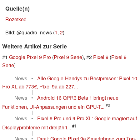
Quelle(n)
Rozetked
Bild: @quadro_news (
1
,
2
)
Weitere Artikel zur Serie
#1
Google Pixel 9 Pro
(
Pixel 9 Serie
), #2
Pixel 9
(
Pixel 9
Serie
)
News
•
Alle Google-Handys zu Bestpreisen: Pixel 10
Pro XL ab 773€, Pixel 9a ab 227...
|
News
•
Android 16 QPR3 Beta 1 bringt neue
#2
Funktionen, UI-Anpassungen und ein GPU-T...
|
News
•
Pixel 9 Pro und 9 Pro XL: Google reagiert auf
#1
Displayprobleme mit dreijähri...
|
News
•
Deal: Google Pixel 9a Smartphone zum Top-