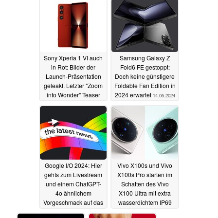
14.05.2024
Sony Xperia 1 VI auch
Samsung Galaxy Z
in Rot: Bilder der
Fold6 FE gestoppt:
Launch-Präsentation
Doch keine günstigere
geleakt. Letzter "Zoom
Foldable Fan Edition in
into Wonder" Teaser
2024 erwartet
14.05.2024
vor dem Start
14.05.2024
Google I/O 2024: Hier
Vivo X100s und Vivo
gehts zum Livestream
X100s Pro starten im
und einem ChatGPT-
Schatten des Vivo
4o ähnlichem
X100 Ultra mit extra
Vorgeschmack auf das
wasserdichtem IP69
Gemini AI-Event
Gehäuse (Hands-On)