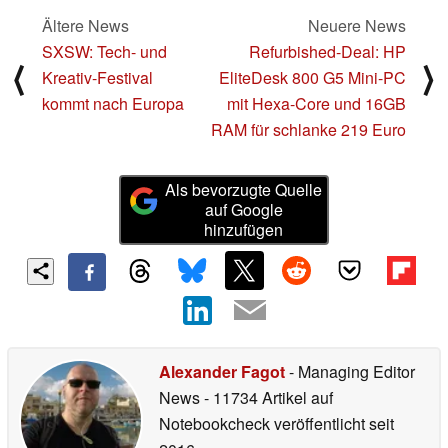
Ältere News
Neuere News
SXSW: Tech- und
Refurbished-Deal: HP
⟨
⟩
Kreativ-Festival
EliteDesk 800 G5 Mini-PC
kommt nach Europa
mit Hexa-Core und 16GB
RAM für schlanke 219 Euro
Als bevorzugte Quelle
auf Google
hinzufügen
Alexander Fagot
- Managing Editor
News
- 11734 Artikel auf
Notebookcheck veröffentlicht
seit