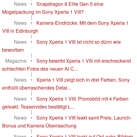
News
•
Snapdragon 8 Elite Gen 5 eine
Mogelpackung im Sony Xperia 1 VIII?
|
News
•
Kamera-Eindrücke: Mit dem Sony Xperia 1
VIII in Edinburgh
|
News
•
Sony Xperia 1 VIII ist nicht so dünn wie
beworben
|
Magazine
•
Sony bewirbt Xperia 1 VIII mit erschreckend
schlechten Fotos des neuen AI C...
|
News
•
Xperia 1 VIII zeigt sich in drei Farben, Sony
enthüllt überraschendes Detai...
|
News
•
Sony Xperia 1 VIII: Promobild mit 4 Farben
geleakt. Teaservideo bestätigt L...
|
News
•
Sony Xperia 1 VIII leakt samt Preis, Launch-
Bonus und Kamera-Überraschung
|
News
•
Sony Xperia 1 VIII leakt auf OnLeaks-Bildern