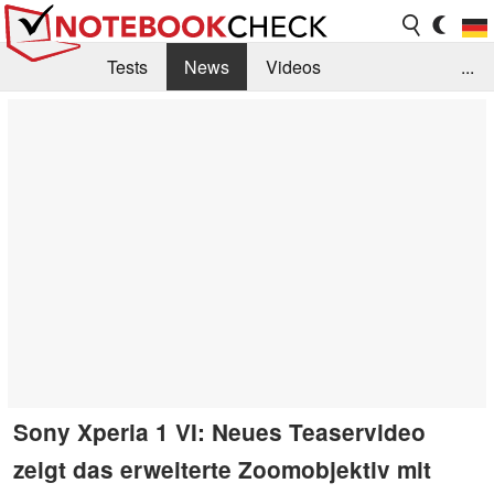
Tests
News
Videos
...
Benchmarks & Tech
Externe Tests
Kaufberatung
Deals
Suche
Jobs
Forum
Sony Xperia 1 VI: Neues Teaservideo
zeigt das erweiterte Zoomobjektiv mit