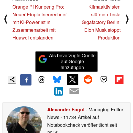
Orange Pi Kunpeng Pro:
Klimaaktivisten
Neuer Einplatinenrechner
stürmen Tesla
⟨
⟩
mit KI-Power ist in
Gigafactory Berlin:
Zusammenarbeit mit
Elon Musk stoppt
Huawei entstanden
Produktion
Als bevorzugte Quelle
auf Google
hinzufügen
Alexander Fagot
- Managing Editor
News
- 11734 Artikel auf
Notebookcheck veröffentlicht
seit
2016