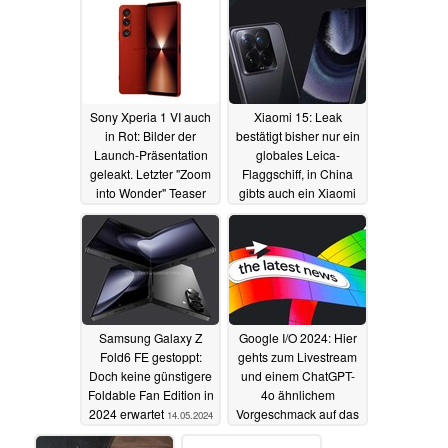
15.05.2024
14.05.2024
Sony Xperia 1 VI auch
Xiaomi 15: Leak
in Rot: Bilder der
bestätigt bisher nur ein
Launch-Präsentation
globales Leica-
geleakt. Letzter "Zoom
Flaggschiff, in China
into Wonder" Teaser
gibts auch ein Xiaomi
vor dem Start
15 Pro Ti Satellite
14.05.2024
14.05.2024
Samsung Galaxy Z
Google I/O 2024: Hier
Fold6 FE gestoppt:
gehts zum Livestream
Doch keine günstigere
und einem ChatGPT-
Foldable Fan Edition in
4o ähnlichem
2024 erwartet
Vorgeschmack auf das
14.05.2024
Gemini AI-Event