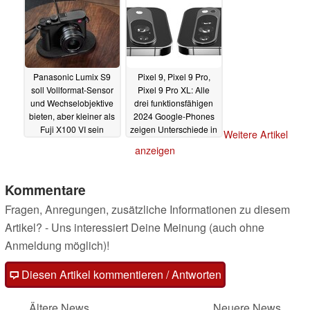
13.05.2024
Panasonic Lumix S9
Pixel 9, Pixel 9 Pro,
soll Vollformat-Sensor
Pixel 9 Pro XL: Alle
und Wechselobjektive
drei funktionsfähigen
bieten, aber kleiner als
2024 Google-Phones
Fuji X100 VI sein
zeigen Unterschiede in
Weitere Artikel
Hands-On-Bildern
13.05.2024
anzeigen
13.05.2024
Kommentare
Fragen, Anregungen, zusätzliche Informationen zu diesem
Artikel? - Uns interessiert Deine Meinung (auch ohne
Anmeldung möglich)!
Diesen Artikel kommentieren / Antworten
Ältere News
Neuere News