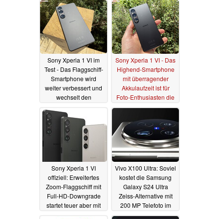
Sony Xperia 1 VI im
Sony Xperia 1 VI - Das
Test - Das Flaggschiff-
Highend-Smartphone
Smartphone wird
mit überragender
weiter verbessert und
Akkulaufzeit ist für
wechselt den
Foto-Enthusiasten die
Formfaktor
erste Wahl
08.08.2024
05.08.2024
Sony Xperia 1 VI
Vivo X100 Ultra: Soviel
offiziell: Erweitertes
kostet die Samsung
Zoom-Flaggschiff mit
Galaxy S24 Ultra
Full-HD-Downgrade
Zeiss-Alternative mit
startet teuer aber mit
200 MP Telefoto im
Vorbesteller-Deal
Import nach Europa