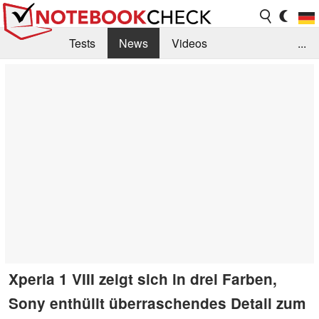
Tests
News
Videos
...
Benchmarks & Tech
Externe Tests
Kaufberatung
Deals
Suche
Jobs
Forum
Xperia 1 VIII zeigt sich in drei Farben,
Sony enthüllt überraschendes Detail zum