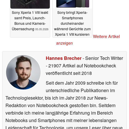
Sony Xperia 1 VIII leakt
Sony bringt Xperia-
samt Preis, Launch-
Smartphones
Bonus und Kamera-
durcheinander
Überraschung
während Gerüchte zum
05.05.2026
Xperia 1 VIII kursieren
Weitere Artikel
28.04.2026
anzeigen
Hannes Brecher
- Senior Tech Writer
- 21907 Artikel auf Notebookcheck
veröffentlicht
seit 2018
Seit dem Jahr 2009 schreibe ich für
unterschiedliche Publikationen im
Technologiesektor, bis ich im Jahr 2018 zur News-
Redaktion von Notebookcheck gestoßen bin. Seitdem
verbinde ich meine langjährige Erfahrung im Bereich
Notebooks und Smartphones mit meiner lebenslangen
Leidenschaft für Technologie, um unsere Leser über neue