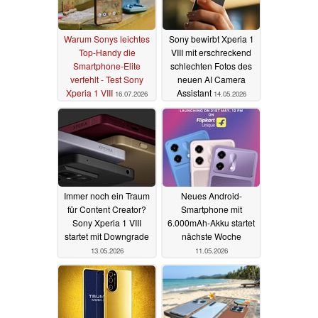
Warum Sonys leichtes
Sony bewirbt Xperia 1
Top-Handy die
VIII mit erschreckend
Smartphone-Elite
schlechten Fotos des
verfehlt - Test Sony
neuen AI Camera
Xperia 1 VIII
Assistant
16.07.2026
14.05.2026
Immer noch ein Traum
Neues Android-
für Content Creator?
Smartphone mit
Sony Xperia 1 VIII
6.000mAh-Akku startet
startet mit Downgrade
nächste Woche
13.05.2026
11.05.2026