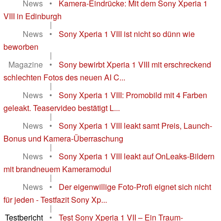
News
•
Kamera-Eindrücke: Mit dem Sony Xperia 1
VIII in Edinburgh
|
News
•
Sony Xperia 1 VIII ist nicht so dünn wie
beworben
|
Magazine
•
Sony bewirbt Xperia 1 VIII mit erschreckend
schlechten Fotos des neuen AI C...
|
News
•
Sony Xperia 1 VIII: Promobild mit 4 Farben
geleakt. Teaservideo bestätigt L...
|
News
•
Sony Xperia 1 VIII leakt samt Preis, Launch-
Bonus und Kamera-Überraschung
|
News
•
Sony Xperia 1 VIII leakt auf OnLeaks-Bildern
mit brandneuem Kameramodul
|
News
•
Der eigenwillige Foto-Profi eignet sich nicht
für jeden - Testfazit Sony Xp...
|
Testbericht
•
Test Sony Xperia 1 VII – Ein Traum-