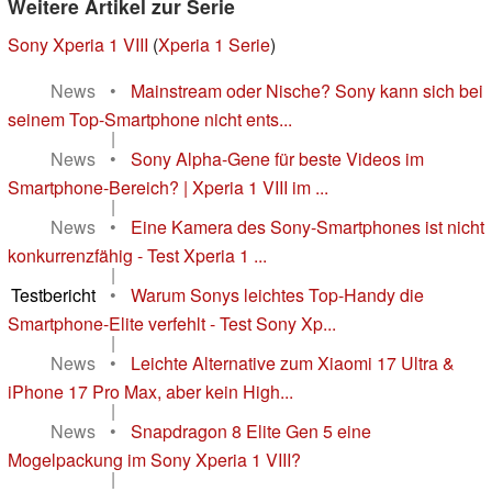
Weitere Artikel zur Serie
Sony Xperia 1 VIII
(
Xperia 1 Serie
)
News
•
Mainstream oder Nische? Sony kann sich bei
seinem Top-Smartphone nicht ents...
|
News
•
Sony Alpha-Gene für beste Videos im
Smartphone-Bereich? | Xperia 1 VIII im ...
|
News
•
Eine Kamera des Sony-Smartphones ist nicht
konkurrenzfähig - Test Xperia 1 ...
|
Testbericht
•
Warum Sonys leichtes Top-Handy die
Smartphone-Elite verfehlt - Test Sony Xp...
|
News
•
Leichte Alternative zum Xiaomi 17 Ultra &
iPhone 17 Pro Max, aber kein High...
|
News
•
Snapdragon 8 Elite Gen 5 eine
Mogelpackung im Sony Xperia 1 VIII?
|