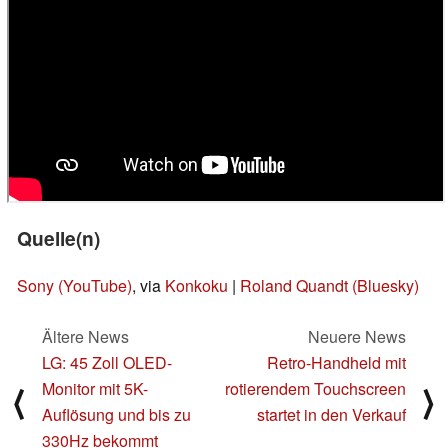
Quelle(n)
Sony (YouTube)
, via
Konkoku
|
Roland Quandt (Bluesky)
Ältere News
Neuere News
LG: 45 Zoll OLED-
Retro-Handheld mit
Monitor mit 5K-
rotierendem Touchscreen
⟨
⟩
Auflösung und bis zu
startet in den Verkauf
330Hz bekommt