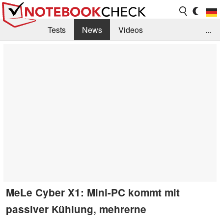
Tests
News
Videos
...
Benchmarks & Tech
Externe Tests
Kaufberatung
Deals
Suche
Jobs
Forum
MeLe Cyber X1: Mini-PC kommt mit
passiver Kühlung, mehrerne