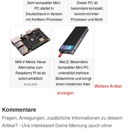
Sehr kompakter Mini-
Dieser PC ist
PC startet in
besonders kompakt,
Deutschland in Version
kommt mit Intel-
mit Achtkern-Prozessor
Prozessor und Multi-
von Intel
Display-Support
02.12.2024
30.07.2024
Milk-V Meles: Neue
MeLE: Besonders
Alternative zum
kompakter Mini-PC
Raspberry Pi ist ab
unterstützt mehrere
sofort erhältlich
Bildschirme und bringt
einen modernen Intel-
06.06.2024
Weitere Artikel
Prozessor mit
12.03.2024
anzeigen
Kommentare
Fragen, Anregungen, zusätzliche Informationen zu diesem
Artikel? - Uns interessiert Deine Meinung (auch ohne