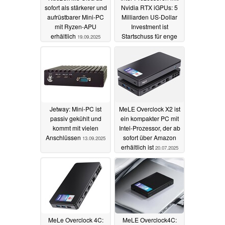
sofort als stärkerer und
Nvidia RTX iGPUs: 5
aufrüstbarer Mini-PC
Milliarden US-Dollar
mit Ryzen-APU
Investment ist
erhältlich
Startschuss für enge
19.09.2025
Zusammenarbeit
18.09.2025
Jetway: Mini-PC ist
MeLE Overclock X2 ist
passiv gekühlt und
ein kompakter PC mit
kommt mit vielen
Intel-Prozessor, der ab
Anschlüssen
sofort über Amazon
13.09.2025
erhältlich ist
20.07.2025
MeLe Overclock 4C:
MeLE Overclock4C: