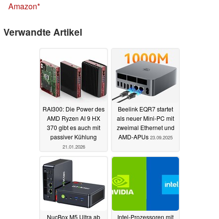
Amazon
Verwandte Artikel
RAI300: Die Power des
Beelink EQR7 startet
AMD Ryzen AI 9 HX
als neuer Mini-PC mit
370 gibt es auch mit
zweimal Ethernet und
passiver Kühlung
AMD-APUs
23.09.2025
21.01.2026
NucBox M5 Ultra ab
Intel-Prozessoren mit