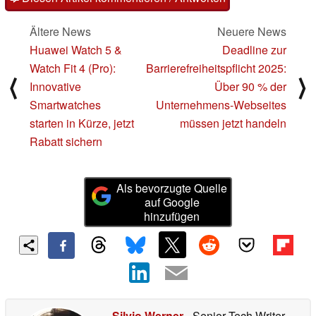
Ältere News
Neuere News
Huawei Watch 5 &
Deadline zur
Watch Fit 4 (Pro):
Barrierefreiheitspflicht 2025:
⟨
⟩
Innovative
Über 90 % der
Smartwatches
Unternehmens-Webseites
starten in Kürze, jetzt
müssen jetzt handeln
Rabatt sichern
Als bevorzugte Quelle
auf Google
hinzufügen
Silvio Werner
- Senior Tech Writer
-