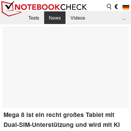
Tests
News
Videos
...
Benchmarks & Tech
Externe Tests
Kaufberatung
Deals
Suche
Jobs
Forum
Mega 8 ist ein recht großes Tablet mit
Dual-SIM-Unterstützung und wird mit KI