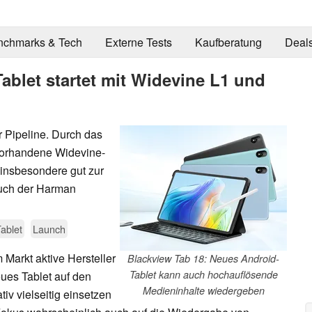
nchmarks & Tech
Externe Tests
Kaufberatung
Deal
ablet startet mit Widevine L1 und
r Pipeline. Durch das
vorhandene Widevine-
d insbesondere gut zur
auch der Harman
ablet
Launch
Markt aktive Hersteller
Blackview Tab 18: Neues Android-
Tablet kann auch hochauflösende
eues Tablet auf den
Medieninhalte wiedergeben
tiv vielseitig einsetzen