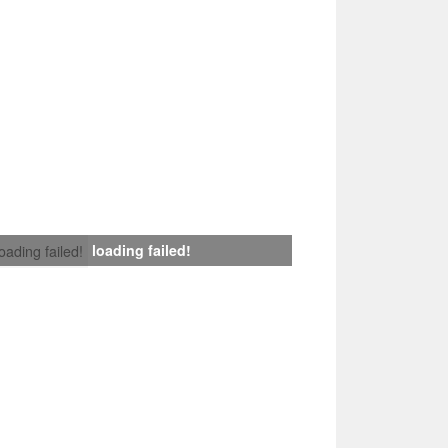
loading failed!
loading failed!