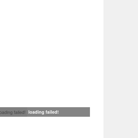
loading failed!
loading failed!