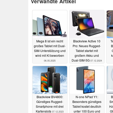
Verwandte Artikel
Mega 8 ist ein recht
Blackview Active 10
T
großes Tablet mit Dual-
Pro: Neues Rugged-
B
SIM-Unterstützung und
Tablet startet mit
wird mit KI beworben
großem Akku und
k
Dual-SIM-5G
06.05.2025
07.12.2024
Blackview BV4800:
N-one NPad Y1:
B
Günstiges Rugged-
Besonders günstiges
Sm
Smartphone mit drei
Tablet kostet deutlich
Hz
Kartenslots
unter 100 Euro und
G9
07.12.2023