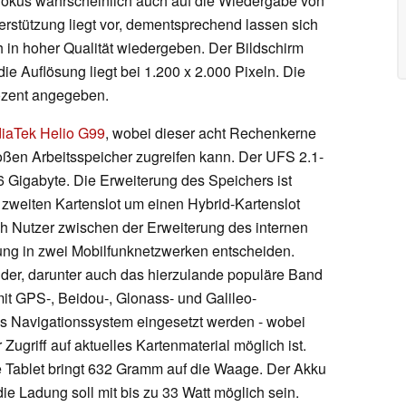
 Fokus wahrscheinlich auch auf die Wiedergabe von
rstützung liegt vor, dementsprechend lassen sich
h in hoher Qualität wiedergeben. Der Bildschirm
die Auflösung liegt bei 1.200 x 2.000 Pixeln. Die
rozent angegeben.
iaTek Helio G99
, wobei dieser acht Rechenkerne
roßen Arbeitsspeicher zugreifen kann. Der UFS 2.1-
6 Gigabyte. Die Erweiterung des Speichers ist
 zweiten Kartenslot um einen Hybrid-Kartenslot
 Nutzer zwischen der Erweiterung des internen
ung in zwei Mobilfunknetzwerken entscheiden.
der, darunter auch das hierzulande populäre Band
t GPS-, Beidou-, Glonass- und Galileo-
ls Navigationssystem eingesetzt werden - wobei
ugriff auf aktuelles Kartenmaterial möglich ist.
e Tablet bringt 632 Gramm auf die Waage. Der Akku
ie Ladung soll mit bis zu 33 Watt möglich sein.