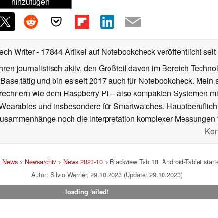
hinzufügen
Tech Writer
- 17844 Artikel auf Notebookcheck veröffentlicht
seit
ahren journalistisch aktiv, den Großteil davon im Bereich Techn
se tätig und bin es seit 2017 auch für Notebookcheck. Mein ak
rechnern wie dem Raspberry Pi – also kompakten Systemen mit
n Wearables und insbesondere für Smartwatches. Hauptberuflich
Zusammenhänge noch die Interpretation komplexer Messungen f
Kon
>
News
>
Newsarchiv
>
News 2023-10
> Blackview Tab 18: Android-Tablet start
Autor: Silvio Werner, 29.10.2023 (Update: 29.10.2023)
loading failed!