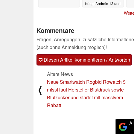
bringt Android 13 und
einen neuen SoC mit
Weite
19.11.2023
Kommentare
Fragen, Anregungen, zusätzliche Informatione
(auch ohne Anmeldung möglich)!
Diesen Artikel kommentieren / Antworten
Ältere News
Neue Smartwatch Rogbid Rowatch 5
⟨
misst laut Hersteller Blutdruck sowie
Blutzucker und startet mit massivem
Rabatt
Al