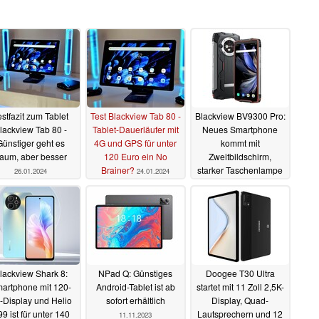
estfazit zum Tablet
Test Blackview Tab 80 -
Blackview BV9300 Pro:
lackview Tab 80 -
Tablet-Dauerläufer mit
Neues Smartphone
Günstiger geht es
4G und GPS für unter
kommt mit
aum, aber besser
120 Euro ein No
Zweitbildschirm,
Brainer?
starker Taschenlampe
26.01.2024
24.01.2024
und riesigem Akku
12.12.2023
lackview Shark 8:
NPad Q: Günstiges
Doogee T30 Ultra
artphone mit 120-
Android-Tablet ist ab
startet mit 11 Zoll 2,5K-
-Display und Helio
sofort erhältlich
Display, Quad-
9 ist für unter 140
Lautsprechern und 12
11.11.2023