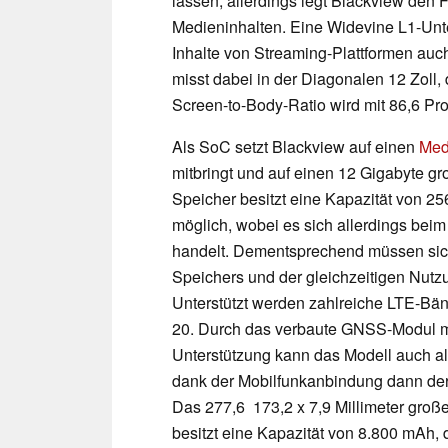
lassen, allerdings legt Blackview den
Medieninhalten. Eine Widevine L1-Unte
Inhalte von Streaming-Plattformen auc
misst dabei in der Diagonalen 12 Zoll, 
Screen-to-Body-Ratio wird mit 86,6 P
Als SoC setzt Blackview auf einen
Med
mitbringt und auf einen 12 Gigabyte g
Speicher besitzt eine Kapazität von 25
möglich, wobei es sich allerdings beim
handelt. Dementsprechend müssen sich
Speichers und der gleichzeitigen Nutz
Unterstützt werden zahlreiche LTE-Bän
20. Durch das verbaute GNSS-Modul mi
Unterstützung kann das Modell auch a
dank der Mobilfunkanbindung dann der Z
Das 277,6 173,2 x 7,9 Millimeter groß
besitzt eine Kapazität von 8.800 mAh, d