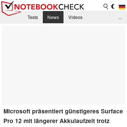
Tests
News
Videos
...
Benchmarks & Tech
Externe Tests
Kaufberatung
Deals
Suche
Jobs
Forum
Microsoft präsentiert günstigeres Surface
Pro 12 mit längerer Akkulaufzeit trotz