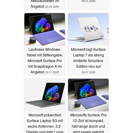
Akkulaufzeiten im
29.01.2026
Angebot
22.04.2026
Lautloses Windows-
Microsoft legt Surface
Tablet mit Stifteingabe:
Laptop 7 als streng
Microsoft Surface Pro
limitierte Smurface
mit Snapdragon X im
Edition neu auf
Angebot
19.11.2025
30.07.2025
Microsoft präsentiert
Microsofts Surface Pro
Surface Laptop 5G mit
12-Zoll ist kompakt,
sechs Antennen, 3:2-
hält lange durch und
Display und Intel Lunar
wird passiv gekühlt