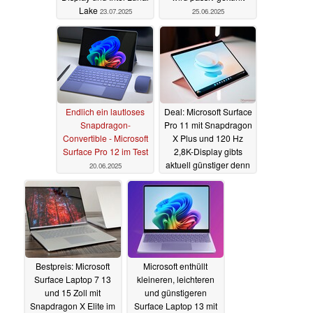
Lake
23.07.2025
25.06.2025
Endlich ein lautloses
Deal: Microsoft Surface
Snapdragon-
Pro 11 mit Snapdragon
Convertible - Microsoft
X Plus und 120 Hz
Surface Pro 12 im Test
2,8K-Display gibts
aktuell günstiger denn
20.06.2025
je
10.06.2025
Bestpreis: Microsoft
Microsoft enthüllt
Surface Laptop 7 13
kleineren, leichteren
und 15 Zoll mit
und günstigeren
Snapdragon X Elite im
Surface Laptop 13 mit