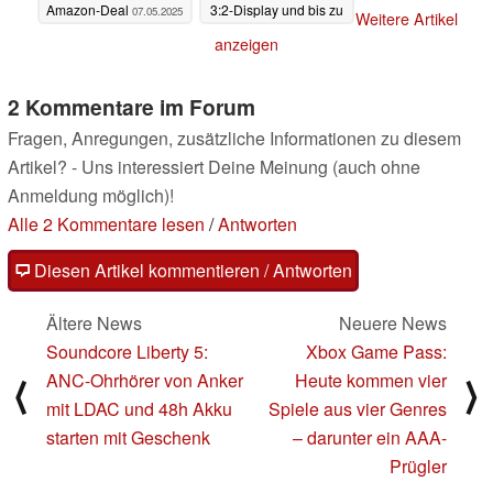
Amazon-Deal
3:2-Display und bis zu
07.05.2025
Weitere Artikel
23h Akkulaufzeit
anzeigen
07.05.2025
2 Kommentare im Forum
Fragen, Anregungen, zusätzliche Informationen zu diesem
Artikel? - Uns interessiert Deine Meinung (auch ohne
Anmeldung möglich)!
Alle 2 Kommentare lesen
/
Antworten
Diesen Artikel kommentieren / Antworten
Ältere News
Neuere News
Soundcore Liberty 5:
Xbox Game Pass:
ANC-Ohrhörer von Anker
Heute kommen vier
⟨
⟩
mit LDAC und 48h Akku
Spiele aus vier Genres
starten mit Geschenk
– darunter ein AAA-
Prügler